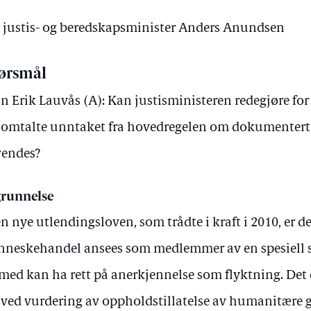
av justis- og beredskapsminister Anders Anundsen
ørsmål
in Erik Lauvås (A): Kan justisministeren redegjøre for
 omtalte unntaket fra hovedregelen om dokumentert 
endes?
runnelse
en nye utlendingsloven, som trådte i kraft i 2010, er det
neskehandel ansees som medlemmer av en spesiell s
med kan ha rett på anerkjennelse som flyktning. Det e
 ved vurdering av oppholdstillatelse av humanitære g