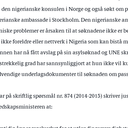
 den nigerianske konsulen i Norge og også søkt om p
erianske ambassade i Stockholm. Den nigerianske a
niske problemer er årsaken til at søknadene ikke er 
 ikke foreldre eller nettverk i Nigeria som kan bistå m
nnen har nå fått avslag på sin asylsøknad og UNE skr
ilstrekkelig grad har sannsynliggjort at hun ikke vil 
vendige underlagsdokumenter til søknaden om pass
var på skriftlig spørsmål nr. 874 (2014-2015) skriver ju
edskapsministeren at: