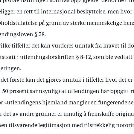
 problemstillingen som tas opp, gjelder derfor de tilf
eligger en rett til internasjonal beskyttelse, men hvor
holdstillatelse på grunn av sterke menneskelige hen
endingsloven § 38.
vilke tilfeller det kan vurderes unntak fra kravet til 
fastsatt i utlendingsforskriften § 8-12, som ble vedtat
jeringen.
 det første kan det gjøres unntak i tilfeller hvor det 
 50 prosent sannsynlig) at utlendingen har oppgitt rik
r «utlendingens hjemland mangler en fungerende se
er det av andre grunner er umulig å fremskaffe original
en tilsvarende legitimasjon med tilstrekkelig notorit