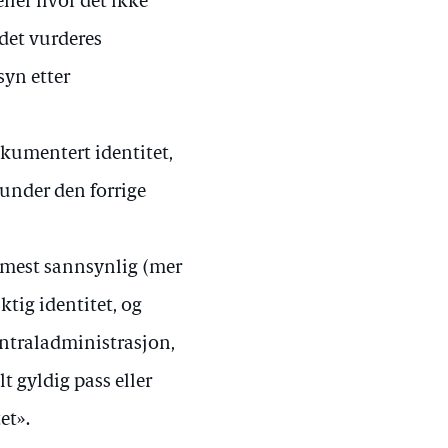
eller hvor det ikke
 det vurderes
syn etter
dokumentert identitet,
t under den forrige
er mest sannsynlig (mer
tig identitet, og
ntraladministrasjon,
t gyldig pass eller
et».