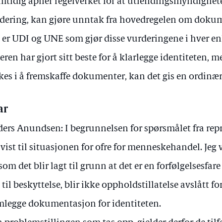
mtidig åpner regelverket for at utlendingsmyndighete
dering, kan gjøre unntak fra hovedregelen om dokume
 er UDI og UNE som gjør disse vurderingene i hver e
eren har gjort sitt beste for å klarlegge identiteten, m
kes i å fremskaffe dokumenter, kan det gis en ordinær
ar
ers Anundsen: I begrunnelsen for spørsmålet fra rep
 vist til situasjonen for ofre for menneskehandel. Jeg 
som det blir lagt til grunn at det er en forfølgelsesfar
t til beskyttelse, blir ikke oppholdstillatelse avslått 
mlegge dokumentasjon for identiteten.