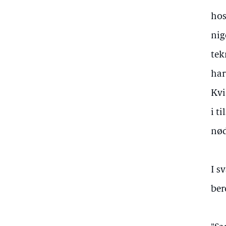
hos
nig
tek
har
Kvi
i t
nød
I s
ber