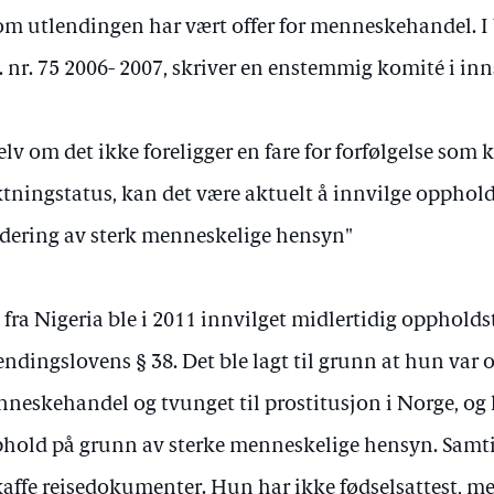
 om utlendingen har vært offer for menneskehandel. I
. nr. 75 2006- 2007, skriver en enstemmig komité i inns
.selv om det ikke foreligger en fare for forfølgelse som ka
ktningstatus, kan det være aktuelt å innvilge oppholds
dering av sterk menneskelige hensyn"
fra Nigeria ble i 2011 innvilget midlertidig oppholdsti
endingslovens § 38. Det ble lagt til grunn at hun var o
neskehandel og tvunget til prostitusjon i Norge, og 
hold på grunn av sterke menneskelige hensyn. Samt
kaffe reisedokumenter. Hun har ikke fødselsattest, m