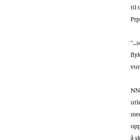
til
Prp
"..
fly
vur
NN 
utl
men
opp
å s