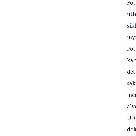
For
utl
sik
myn
For
kan
det
sak
men
alv
UDI
dok