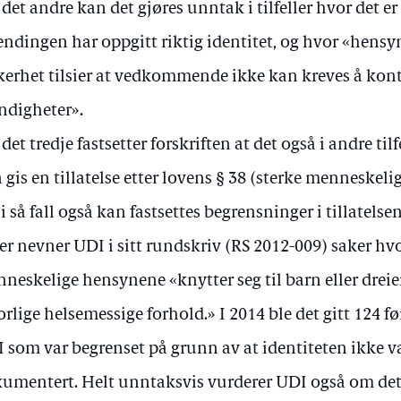
 det andre kan det gjøres unntak i tilfeller hvor det e
endingen har oppgitt riktig identitet, og hvor «hensyn
kerhet tilsier at vedkommende ikke kan kreves å kon
digheter».
 det tredje fastsetter forskriften at det også i andre ti
 gis en tillatelse etter lovens § 38 (sterke menneskel
 i så fall også kan fastsettes begrensninger i tillatel
er nevner UDI i sitt rundskriv (RS 2012-009) saker hvo
neskelige hensynene «knytter seg til barn eller dreie
orlige helsemessige forhold.» I 2014 ble det gitt 124 fø
 som var begrenset på grunn av at identiteten ikke va
umentert. Helt unntaksvis vurderer UDI også om det 