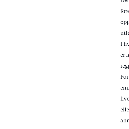
Den
for
opp
utl
I h
er 
reg
For
enn
hvo
ell
ann