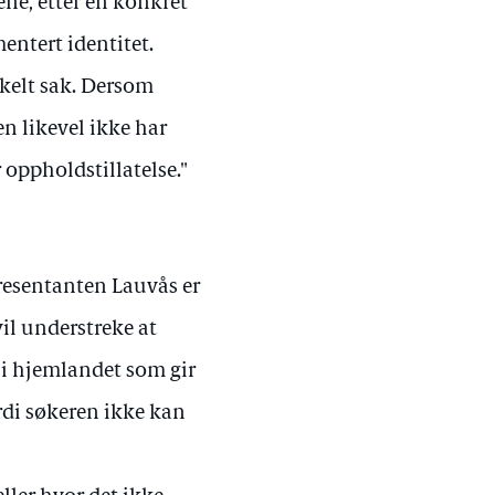
ne, etter en konkret
ntert identitet.
nkelt sak. Dersom
en likevel ikke har
 oppholdstillatelse."
resentanten Lauvås er
vil understreke at
e i hjemlandet som gir
fordi søkeren ikke kan