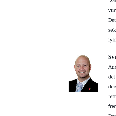
"Sa
vur
Det
søk
lyk
Sv
And
det
der
ret
fre