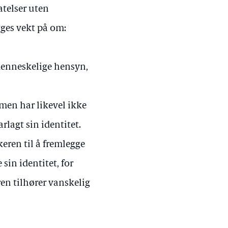
atelser uten
gges vekt på om:
 menneskelige hensyn,
, men har likevel ikke
rlagt sin identitet.
eren til å fremlegge
sin identitet, for
en tilhører vanskelig