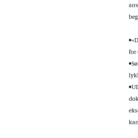
anv
beg
•«D
for
•Sø
lyk
•UD
dok
eks
kan