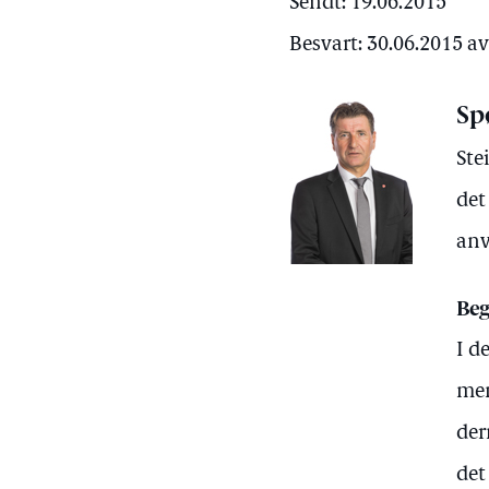
Sendt: 19.06.2015
Besvart: 30.06.2015 
Sp
Ste
det
anv
Beg
I d
men
der
det