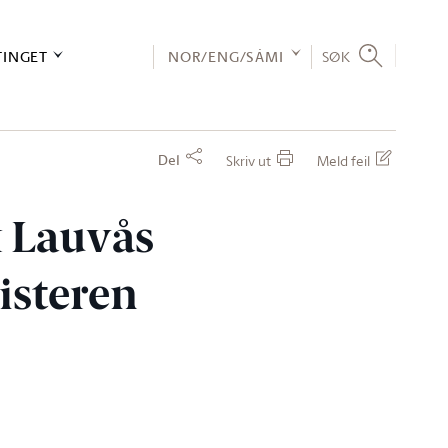
TINGET
NOR/ENG/SÁMI
SØK
Del
Skriv ut
Meld feil
k Lauvås
nisteren