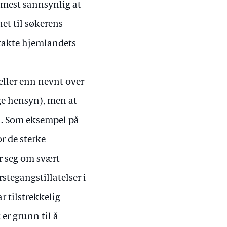
r mest sannsynlig at
et til søkerens
takte hjemlandets
lfeller enn nevnt over
ige hensyn), men at
sen. Som eksempel på
r de sterke
r seg om svært
rstegangstillatelser i
r tilstrekkelig
er grunn til å