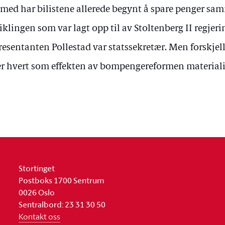
med har bilistene allerede begynt å spare penger s
iklingen som var lagt opp til av Stoltenberg II regjer
resentanten Pollestad var statssekretær. Men forskjell
er hvert som effekten av bompengereformen materiali
Stortinget
Postboks 1700 Sentrum
0026 Oslo
Sentralbord: 23 31 30 50
Kontakt oss