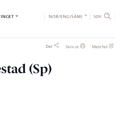
TINGET
NOR/ENG/SÁMI
SØK
Del
Skriv ut
Meld feil
estad (Sp)