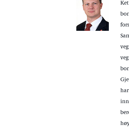
Ket
bom
for
Sam
veg
veg
bom
Gje
har
inn
ber
høy