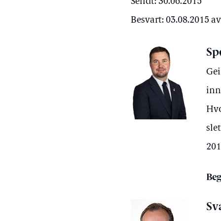
Sendt: 30.06.2015
Besvart: 03.08.2015 a
Sp
Gei
inn
Hvo
sle
201
Beg
Sv