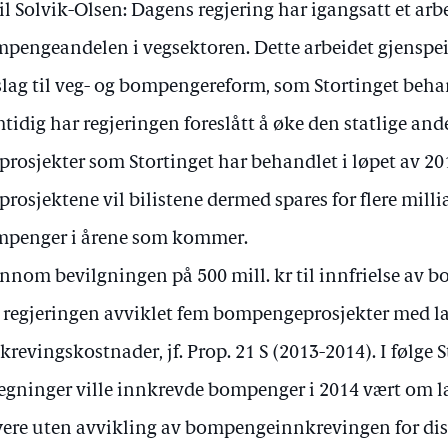
il Solvik-Olsen: Dagens regjering har igangsatt et arbe
pengeandelen i vegsektoren. Dette arbeidet gjenspeil
slag til veg- og bompengereform, som Stortinget behan
tidig har regjeringen foreslått å øke den statlige ande
prosjekter som Stortinget har behandlet i løpet av 201
prosjektene vil bilistene dermed spares for flere milli
penger i årene som kommer.
nnom bevilgningen på 500 mill. kr til innfrielse av 
 regjeringen avviklet fem bompengeprosjekter med la
krevingskostnader, jf. Prop. 21 S (2013-2014). I følge
egninger ville innkrevde bompenger i 2014 vært om la
ere uten avvikling av bompengeinnkrevingen for dis