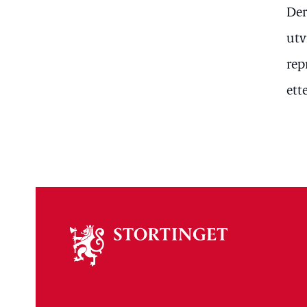
Der
utv
rep
ett
Om
stortinget