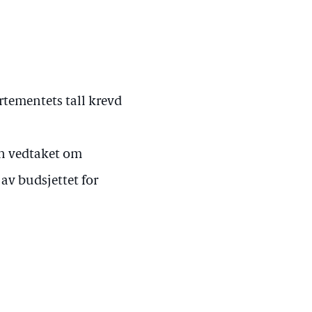
artementets tall krevd
en vedtaket om
av budsjettet for