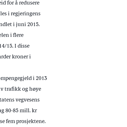
id for å redusere
es i regjeringens
dlet i juni 2015.
len i flere
4/15. I disse
arder kroner i
bompengegjeld i 2013
v trafikk og høye
 Statens vegvesens
g 80-85 mill. kr
se fem prosjektene.