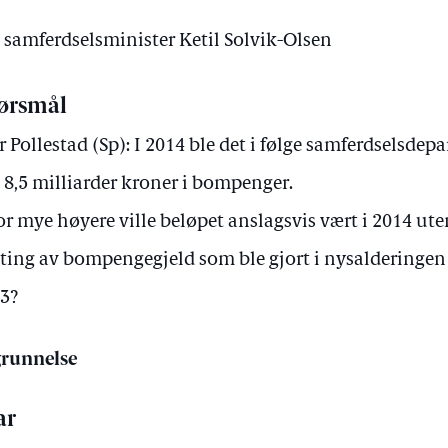
v samferdselsminister Ketil Solvik-Olsen
ørsmål
r Pollestad (Sp): I 2014 ble det i følge samferdselsdep
 8,5 milliarder kroner i bompenger.
r mye høyere ville beløpet anslagsvis vært i 2014 ut
tting av bompengegjeld som ble gjort i nysalderingen 
3?
runnelse
ar