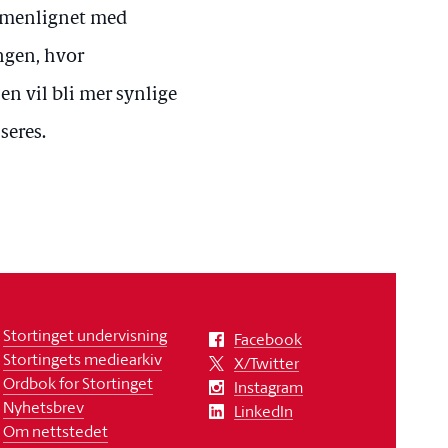
ammenlignet med
ingen, hvor
en vil bli mer synlige
seres.
Stortinget undervisning
Facebook
Stortingets mediearkiv
X/Twitter
Ordbok for Stortinget
Instagram
Nyhetsbrev
LinkedIn
Om nettstedet