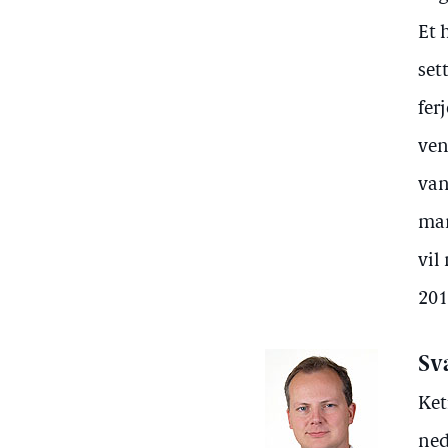
Et 
set
fer
ven
van
man
vil
201
Sv
Ket
ned