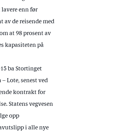
 lavere enn før
nt av de reisende med
om at 98 prosent av
s kapasiteten på
15 ba Stortinget
– Lote, senest ved
ende kontrakt for
lse. Statens vegvesen
ølge opp
avutslipp i alle nye