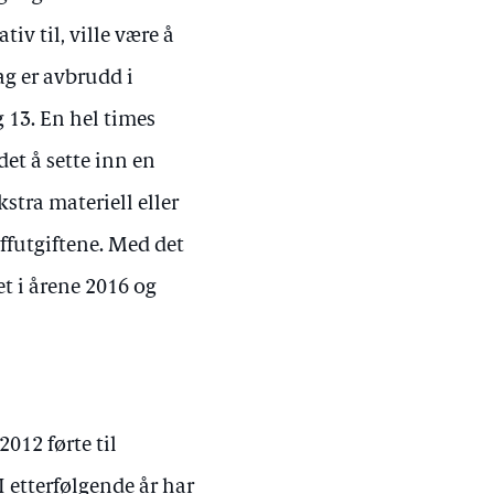
iv til, ville være å
ag er avbrudd i
 13. En hel times
det å sette inn en
stra materiell eller
ffutgiftene. Med det
t i årene 2016 og
012 førte til
 etterfølgende år har