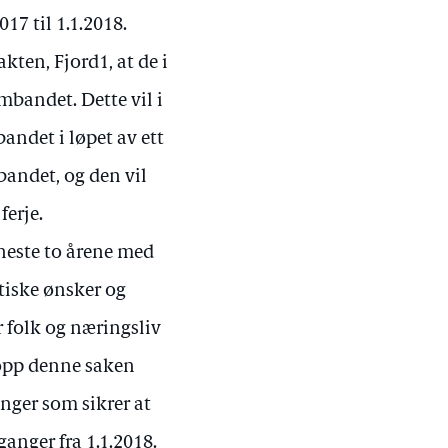
7 til 1.1.2018.
kten, Fjord1, at de i
mbandet. Dette vil i
andet i løpet av ett
bandet, og den vil
ferje.
 neste to årene med
itiske ønsker og
r folk og næringsliv
 opp denne saken
inger som sikrer at
anger fra 1.1.2018.