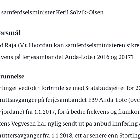
v samferdselsminister Ketil Solvik-Olsen
ørsmål
d Raja (V): Hvordan kan samferdselsministeren sikre
kvens på ferjesambandet Anda-Lote i 2016 og 2017?
runnelse
rtinget vedtok i forbindelse med Statsbudsjettet for 2
uttsavganger på ferjesambandet E39 Anda-Lote (ove
Fjordane) fra 1.1.2017, for å bedre frekvens og framk
tens Vegvesen har nylig sendt ut på anbud innføring 
uttersavganger fra 1.1.2018, ett år senere enn Stortin