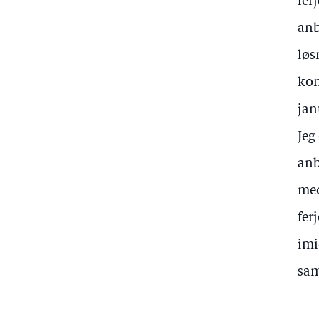
fer
anb
løs
kon
jan
Jeg
anb
med
fer
imi
sam