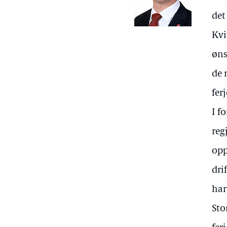
det
Kvi
øns
de 
fer
I f
reg
opp
dri
har
Sto