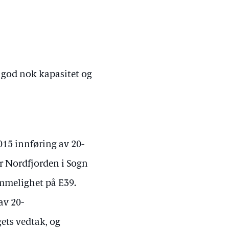
 god nok kapasitet og
015 innføring av 20-
r Nordfjorden i Sogn
ommelighet på E39.
av 20-
gets vedtak, og