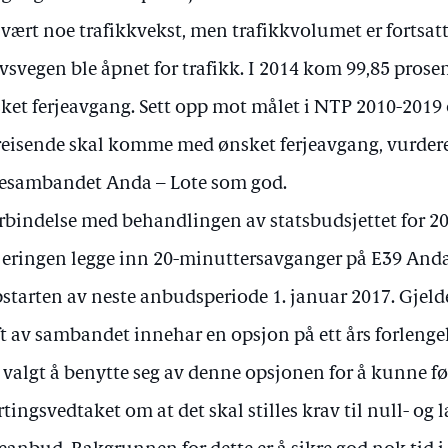
 vært noe trafikkvekst, men trafikkvolumet er fortsatt
vsvegen ble åpnet for trafikk. I 2014 kom 99,85 prose
ket ferjeavgang. Sett opp mot målet i NTP 2010-2019 
reisende skal komme med ønsket ferjeavgang, vurdere
jesambandet Anda – Lote som god.
orbindelse med behandlingen av statsbudsjettet for 20
jeringen legge inn 20-minuttersavganger på E39 Anda 
starten av neste anbudsperiode 1. januar 2017. Gjeld
ft av sambandet innehar en opsjon på ett års forlenge
 valgt å benytte seg av denne opsjonen for å kunne f
rtingsvedtaket om at det skal stilles krav til null- og l