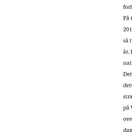
for
På 
201
så 
år.
nat
Det
det
str
på 
ove
dag