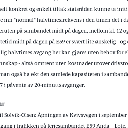
helt konkret og enkelt tiltak statsråden kunne ta initiat
te inn "normal" halvtimesfrekvens i den timen det i d
jeruten på sambandet midt på dagen, mellom kl. 12 og
tetid midt på dagen på E39 er svært lite ønskelig - og 
lig halvtimes avgang her kan gjøres uten behov for ek
nskap - altså omtrent uten kostnader utover drivsto
 man også ha økt den samlede kapasiteten i sambande
7 i påvente av 20-minuttsavganger.
ar
il Solvik-Olsen: Åpningen av Kvivsvegen i september 2
gang i trafikken på ferjesambandet E39 Anda – Lote. I