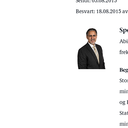
Sendt: 05.08.2015
Besvart: 18.08.2015 a
Sp
Abi
fre
Beg
Sto
min
og 
Sta
min