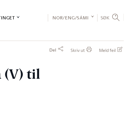
TINGET
NOR/ENG/SÁMI
SØK
Del
Skriv ut
Meld feil
(V) til