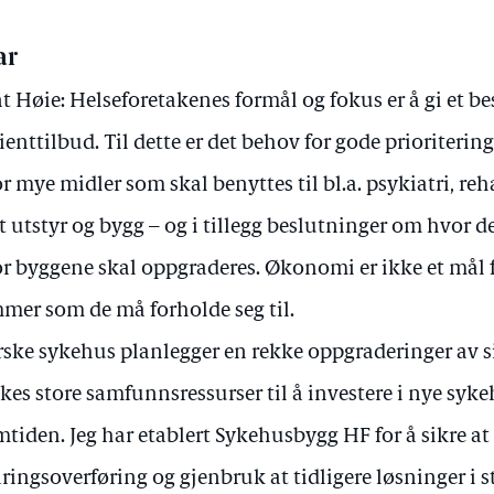
ar
t Høie: Helseforetakenes formål og fokus er å gi et b
ienttilbud. Til dette er det behov for gode prioriterin
r mye midler som skal benyttes til bl.a. psykiatri, reh
t utstyr og bygg – og i tillegg beslutninger om hvor d
r byggene skal oppgraderes. Økonomi er ikke et mål
mer som de må forholde seg til.
ske sykehus planlegger en rekke oppgraderinger av s
kes store samfunnsressurser til å investere i nye syk
mtiden. Jeg har etablert Sykehusbygg HF for å sikre at 
aringsoverføring og gjenbruk at tidligere løsninger i st