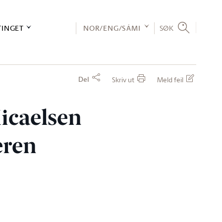
TINGET
NOR/ENG/SÁMI
SØK
Del
Skriv ut
Meld feil
Micaelsen
eren