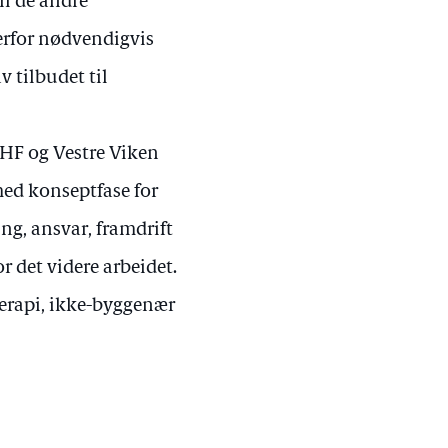
il de andre
derfor nødvendigvis
v tilbudet til
 RHF og Vestre Viken
med konseptfase for
g, ansvar, framdrift
 det videre arbeidet.
terapi, ikke-byggenær