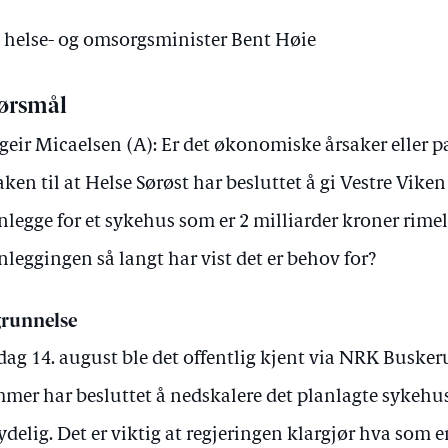
v helse- og omsorgsminister Bent Høie
ørsmål
geir Micaelsen (A): Er det økonomiske årsaker eller 
aken til at Helse Sørøst har besluttet å gi Vestre Vike
nlegge for et sykehus som er 2 milliarder kroner rime
nleggingen så langt har vist det er behov for?
runnelse
dag 14. august ble det offentlig kjent via NRK Buskeru
mer har besluttet å nedskalere det planlagte sykeh
ydelig. Det er viktig at regjeringen klargjør hva som er