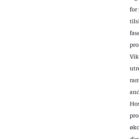
for
til
fas
pro
Vik
utr
ram
and
Hos
pro
øko