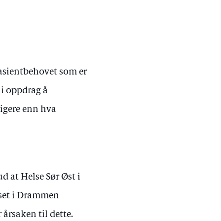
pasientbehovet som er
n i oppdrag å
ligere enn hva
d at Helse Sør Øst i
uset i Drammen
 årsaken til dette.