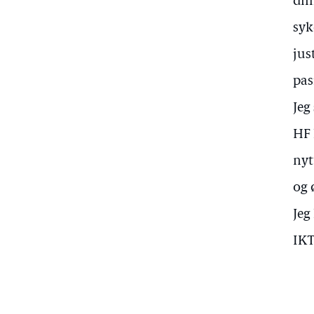
dim
syk
jus
pas
Jeg
HF 
nyt
og 
Jeg
IKT