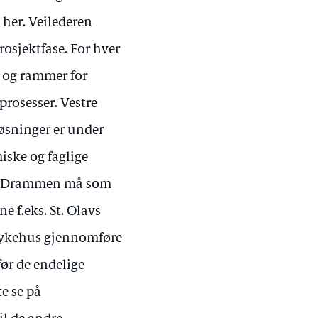
 her. Veilederen
prosjektfase. For hver
r og rammer for
prosesser. Vestre
løsninger er under
ske og faglige
s i Drammen må som
 f.eks. St. Olavs
dsykehus gjennomføre
før de endelige
e se på