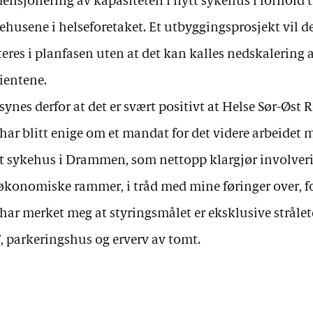
ensjonering av kapasiteten i nytt sykehus i forhold t
ehusene i helseforetaket. Et utbyggingsprosjekt vil 
teres i planfasen uten at det kan kalles nedskalering a
ientene.
 synes derfor at det er svært positivt at Helse Sør-Øst
har blitt enige om et mandat for det videre arbeidet 
t sykehus i Drammen, som nettopp klargjør involverin
økonomiske rammer, i tråd med mine føringer over, for
 har merket meg at styringsmålet er eksklusive stråle
, parkeringshus og erverv av tomt.