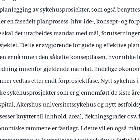
 planlegging av sykehusprosjekter, som også benyttes
sier en fasedelt planprosess, hhv. ide-, konsept- og for
e skal det utarbeides mandat med mål, forutsetninge
sjektet. Dette er avgjørende for gode og effektive plan
en er nå inne i den såkalte konseptfasen, hvor ulike 
edning innenfor gjeldende mandat. Endelige økonomi
mer vedtas etter endt forprosjektfase. Nytt sykehu
re sykehusprosjekter som er gjennomført de siste årene
pital, Akershus universitetssykehus og nytt østfol
sesser knyttet til innhold, areal, dekningsgrader osv. 
nomiske rammene er fastlagt. I dette vil en også mått