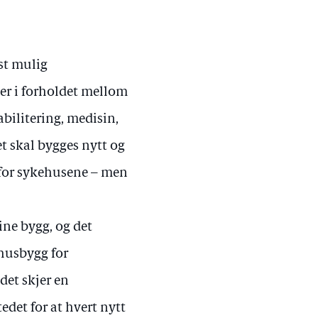
est mulig
ger i forholdet mellom
abilitering, medisin,
et skal bygges nytt og
 for sykehusene – men
ine bygg, og det
ehusbygg for
det skjer en
edet for at hvert nytt