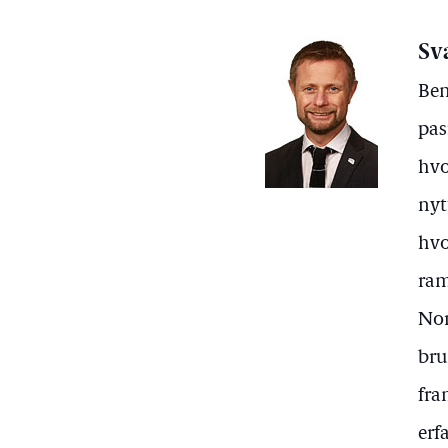
Sv
Ben
pas
hvo
nyt
hvo
ram
Nor
bru
fra
erf