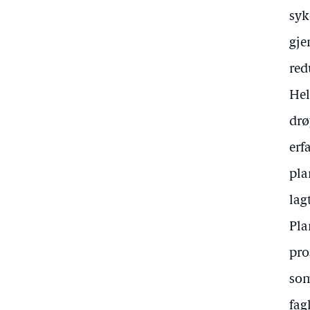
syk
gje
red
Hel
drø
erf
pla
lag
Pla
pro
som
fag