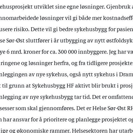
ehusprosjekt utviklet sine egne løsninger. Gjenbruk a
nnomarbeidede løsninger vil gi både mer kostnadseff
usere risiko. Dette vil gi bedre sykehusbygg for pasien
se Sør-Øst sluttfører i år utbygging av nytt østfoldsy
ye 6 mrd. kroner for ca. 300 000 innbyggere. Jeg har væ
aringene og løsninger herfra, og fra tidligere prosjekte
nleggingen av nye sykehus, også nytt sykehus i Dram
t til grunn at Sykehusbygg HF aktivt blir brukt i prosj
nlegging av nye sykehusbygg tar tid. Det er omfatte
sesser som skal gjennomføres. Det er Helse Sør-Øst R
 har ansvar for å prioritere og planlegge prosjektet og
lige og økonomiske rammer. Helsesektoren har utarbe