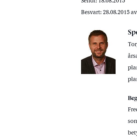
Sendt: 18.08.2015
Besvart: 28.08.2015 a
Sp
Tor
års
pla
pla
Beg
Fre
som
bet