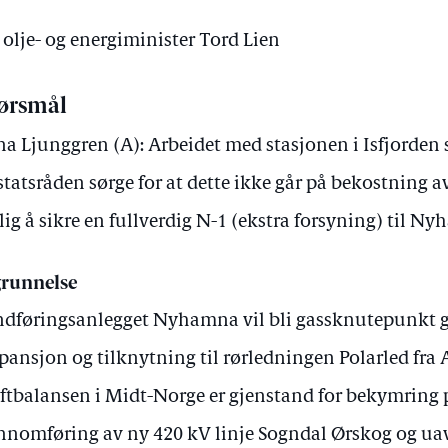
 olje- og energiminister Tord Lien
ørsmål
a Ljunggren (A): Arbeidet med stasjonen i Isfjorden 
 statsråden sørge for at dette ikke går på bekostning 
ig å sikre en fullverdig N-1 (ekstra forsyning) til N
runnelse
ndføringsanlegget Nyhamna vil bli gassknutepunk
pansjon og tilknytning til rørledningen Polarled fra
ftbalansen i Midt-Norge er gjenstand for bekymring 
nnomføring av ny 420 kV linje Sogndal Ørskog og uavk