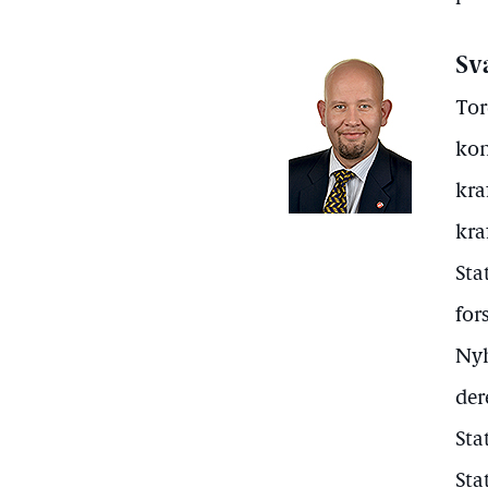
Sv
Tor
kon
kra
kra
Sta
for
Nyh
der
Sta
Sta