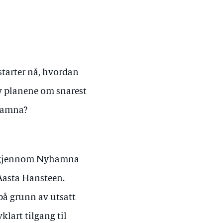
starter nå, hvordan
av planene om snarest
yhamna?
t gjennom Nyhamna
 Aasta Hansteen.
på grunn av utsatt
lart tilgang til