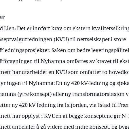
ar
d Lien: Det er innført krav om ekstern kvalitetssikrin
septvalgutredningen (KVU) til nettselskapet i store
ftledningsprosjekter. Saken om bedre leveringspålitel
ftforsyningen til Nyhamna omfattes av kravet til ekst
tnett har utarbeidet en KVU som omfatter to hovedko
syningen til Nyhamna: En ny 420 kV-ledning og sjøkab
amna (ytre konsept) eller ny transformatorstasjon v
etter ny 420 kV ledning fra Isfjorden, via Istad til Fr
tnett har opplyst i KVUen at begge konseptene gir N
tnett anbefaler å gå videre med indre konsept, og bygg