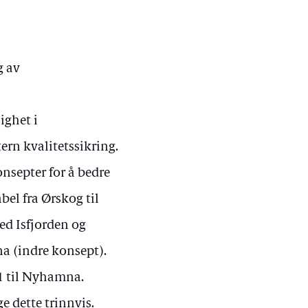
g av
ighet i
ern kvalitetssikring.
nsepter for å bedre
el fra Ørskog til
ed Isfjorden og
æna (indre konsept).
-1 til Nyhamna.
e dette trinnvis.