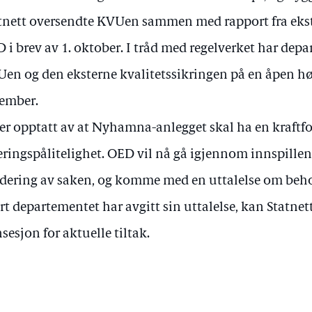
tnett oversendte KVUen sammen med rapport fra ekster
 i brev av 1. oktober. I tråd med regelverket har dep
en og den eksterne kvalitetssikringen på en åpen hør
ember.
 er opptatt av at Nyhamna-anlegget skal ha en kraft
eringspålitelighet. OED vil nå gå igjennom innspillen
dering av saken, og komme med en uttalelse om beho
rt departementet har avgitt sin uttalelse, kan Statne
sesjon for aktuelle tiltak.