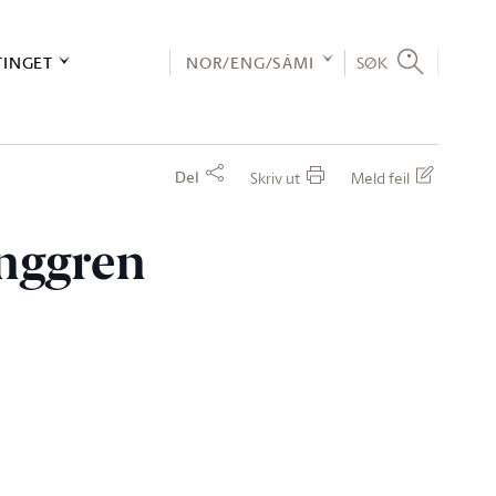
TINGET
NOR/ENG/SÁMI
SØK
Del
Skriv ut
Meld feil
unggren