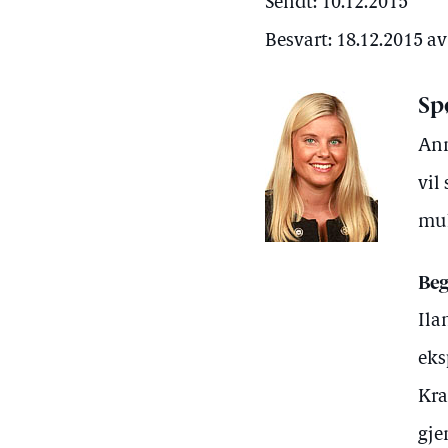
Sendt: 10.12.2015
Besvart: 18.12.2015 av
Sp
Ann
vil
mul
Beg
Ila
eks
Kra
gje