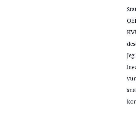
Sta
OED
KVU
des
Jeg
lev
vur
sna
kon