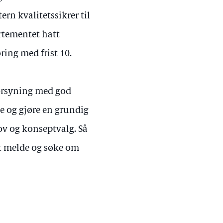
n kvalitetssikrer til
artementet hatt
ing med frist 10.
forsyning med god
e og gjøre en grundig
v og konseptvalg. Så
tt melde og søke om