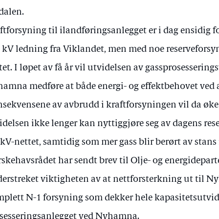
dalen.
ftforsyning til ilandføringsanlegget er i dag ensidig
 kV ledning fra Viklandet, men med noe reservefor
tet. I løpet av få år vil utvidelsen av gassprosesserin
amna medføre at både energi- og effektbehovet ved a
sekvensene av avbrudd i kraftforsyningen vil da øke 
idelsen ikke lenger kan nyttiggjøre seg av dagens res
kV-nettet, samtidig som mer gass blir berørt av stans
skehavsrådet har sendt brev til Olje- og energidepar
erstreket viktigheten av at nettforsterkning ut til
plett N-1 forsyning som dekker hele kapasitetsutvide
sesseringsanlegget ved Nyhamna.