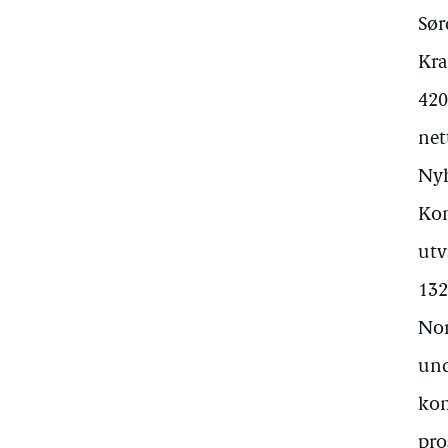
Sør
Kra
420
net
Nyh
Kon
utv
132
Nor
und
kom
pro