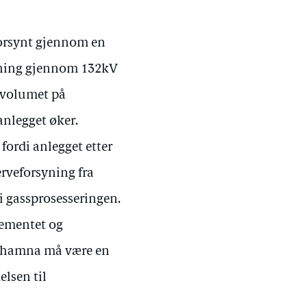
 forsynt gjennom en
syning gjennom 132kV
gsvolumet på
nlegget øker.
fordi anlegget etter
erveforsyning fra
 i gassprosesseringen.
tementet og
 Nyhamna må være en
lsen til