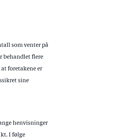
ntall som venter på
r behandlet flere
 at foretakene er
ssikret sine
mange henvisninger
kt. I følge