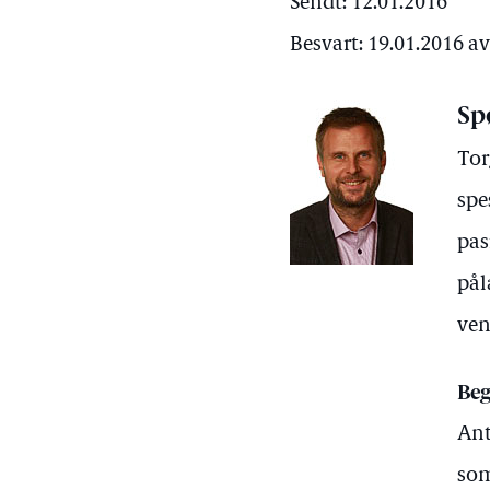
Sendt: 12.01.2016
Besvart: 19.01.2016 a
Sp
Tor
spe
pas
pål
ven
Beg
Ant
som