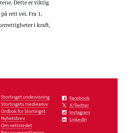
tene. Dette er viktig
på rett vei. Fra 1.
rrettigheter i kraft,
Stortinget undervisning
Facebook
Stortingets mediearkiv
X/Twitter
Ordbok for Stortinget
Instagram
Nyhetsbrev
LinkedIn
Om nettstedet
Personvernerklæring