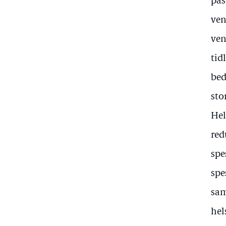
pas
ven
ven
tid
bed
sto
Hel
red
spe
spe
sam
hel