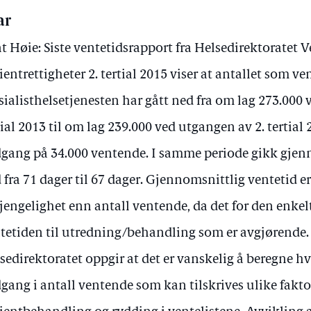
ar
t Høie: Siste ventetidsrapport fra Helsedirektoratet V
ientrettigheter 2. tertial 2015 viser at antallet som ve
sialisthelsetjenesten har gått ned fra om lag 273.000 
tial 2013 til om lag 239.000 ved utgangen av 2. tertial 
gang på 34.000 ventende. I samme periode gikk gjen
 fra 71 dager til 67 dager. Gjennomsnittlig ventetid e
gjengelighet enn antall ventende, da det for den enkel
tetiden til utredning/behandling som er avgjørende.
sedirektoratet oppgir at det er vanskelig å beregne hv
gang i antall ventende som kan tilskrives ulike fakto