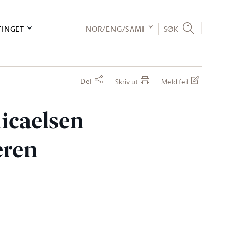
TINGET
NOR/ENG/SÁMI
SØK
Del
Skriv ut
Meld feil
Micaelsen
eren