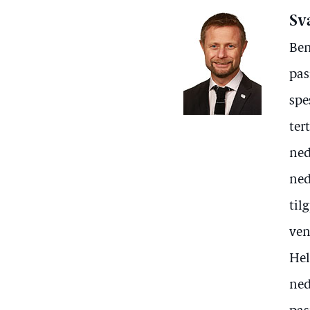
Sv
Ben
pas
spe
ter
ned
ned
til
ven
Hel
ned