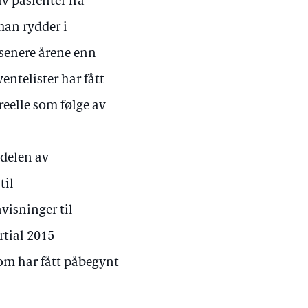
v pasienter fra
man rydder i
 senere årene enn
 ventelister har fått
reelle som følge av
edelen av
til
visninger til
rtial 2015
om har fått påbegynt