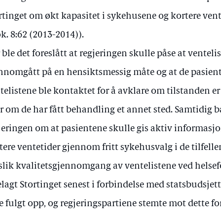
rtinget om økt kapasitet i sykehusene og kortere vent
k. 8:62 (2013-2014)).
 ble det foreslått at regjeringen skulle påse at venteli
nnomgått på en hensiktsmessig måte og at de pasien
telistene ble kontaktet for å avklare om tilstanden er
er om de har fått behandling et annet sted. Samtidig b
jeringen om at pasientene skulle gis aktiv informasj
tere ventetider gjennom fritt sykehusvalg i de tilfellen
slik kvalitetsgjennomgang av ventelistene ved helsef
elagt Stortinget senest i forbindelse med statsbudsjett
e fulgt opp, og regjeringspartiene stemte mot dette fo