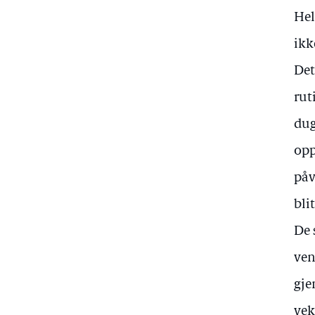
Hel
ikk
Det
rut
dug
opp
påv
bli
De 
ven
gje
vek