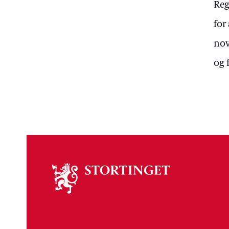
Reg
for
nov
og 
Om
stortinget