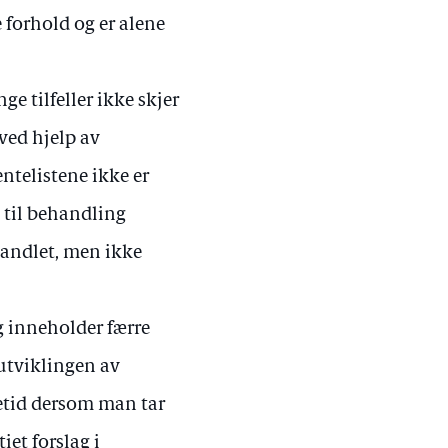
e forhold og er alene
ge tilfeller ikke skjer
ved hjelp av
entelistene ikke er
 til behandling
ehandlet, men ikke
og inneholder færre
 utviklingen av
tetid dersom man tar
et forslag i