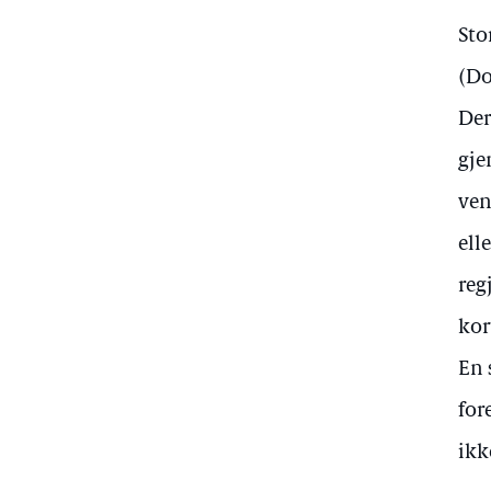
Sto
(Do
Der
gje
ven
ell
reg
kor
En 
for
ikk