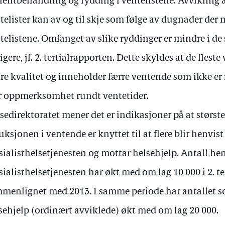
ientbehandling og rydding i ventelistene. Avvikling a
telister kan av og til skje som følge av dugnader der 
telistene. Omfanget av slike ryddinger er mindre i de
ligere, jf. 2. tertialrapporten. Dette skyldes at de fleste
re kvalitet og inneholder færre ventende som ikke er 
r oppmerksomhet rundt ventetider.
sedirektoratet mener det er indikasjoner på at størst
uksjonen i ventende er knyttet til at flere blir henvist 
sialisthelsetjenesten og mottar helsehjelp. Antall hen
sialisthelsetjenesten har økt med om lag 10 000 i 2. te
menlignet med 2013. I samme periode har antallet s
sehjelp (ordinært avviklede) økt med om lag 20 000.