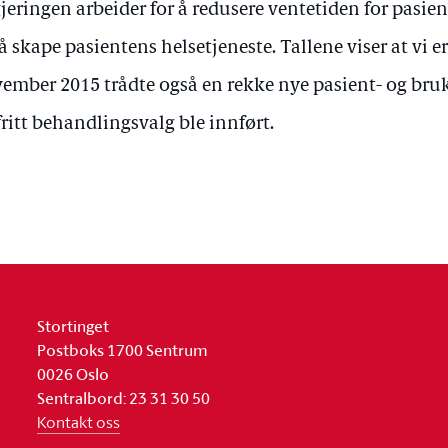
jeringen arbeider for å redusere ventetiden for pasien
 å skape pasientens helsetjeneste. Tallene viser at vi er 
ember 2015 trådte også en rekke nye pasient- og bruke
fritt behandlingsvalg ble innført.
Stortinget
Postboks 1700 Sentrum
0026 Oslo
Sentralbord: 23 31 30 50
Kontakt oss