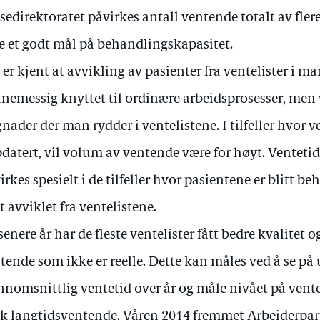
sedirektoratet påvirkes antall ventende totalt av fler
e et godt mål på behandlingskapasitet.
 er kjent at avvikling av pasienter fra ventelister i man
inemessig knyttet til ordinære arbeidsprosesser, men 
nader der man rydder i ventelistene. I tilfeller hvor v
datert, vil volum av ventende være for høyt. Ventetid
irkes spesielt i de tilfeller hvor pasientene er blitt b
tt avviklet fra ventelistene.
senere år har de fleste ventelister fått bedre kvalitet 
tende som ikke er reelle. Dette kan måles ved å se på
nnomsnittlig ventetid over år og måle nivået på ven
k langtidsventende. Våren 2014 fremmet Arbeiderparti