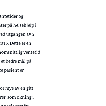
entetider og
nter på helsehjelp i
ved utgangen av 2.
2015. Dette er en
nomsnittlig ventetid
r et bedre mål på
te pasient er
or mye av en gitt
rer, som økning i