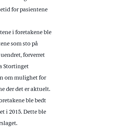
etid for pasientene
stene i foretakene ble
tene som sto på
 uendret, forverret
a Stortinget
on om mulighet for
e der det er aktuelt.
oretakene ble bedt
et i 2015. Dette ble
rslaget.