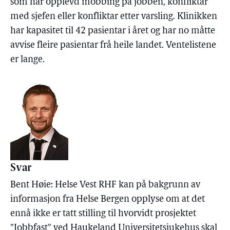
som har opplevd mobbing på jobben, konfliktar
med sjefen eller konfliktar etter varsling. Klinikken
har kapasitet til 42 pasientar i året og har no måtte
avvise fleire pasientar frå heile landet. Ventelistene
er lange.
Svar
Bent Høie: Helse Vest RHF kan på bakgrunn av
informasjon fra Helse Bergen opplyse om at det
ennå ikke er tatt stilling til hvorvidt prosjektet
"Jobbfast" ved Haukeland Universitetsjukehus skal