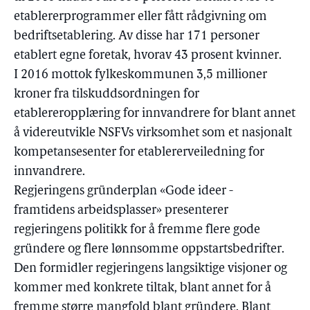
etablererprogrammer eller fått rådgivning om
bedriftsetablering. Av disse har 171 personer
etablert egne foretak, hvorav 43 prosent kvinner.
I 2016 mottok fylkeskommunen 3,5 millioner
kroner fra tilskuddsordningen for
etablereropplæring for innvandrere for blant annet
å videreutvikle NSFVs virksomhet som et nasjonalt
kompetansesenter for etablererveiledning for
innvandrere.
Regjeringens gründerplan «Gode ideer -
framtidens arbeidsplasser» presenterer
regjeringens politikk for å fremme flere gode
gründere og flere lønnsomme oppstartsbedrifter.
Den formidler regjeringens langsiktige visjoner og
kommer med konkrete tiltak, blant annet for å
fremme større mangfold blant gründere. Blant