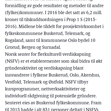
formidling av gode resultater og metoder til andre
(fylkes)kommuner. I 2016 ble det satt av 6,2 mill.
kroner til tilskuddsordningen i Prop 1 S (2015-
2016). Midlene ble tildelt for prosjektvirksomhet i
fylkeskommunene Buskerud, Telemark, og
Rogaland, samt til kommunene Oslo bydel 10
Grorud, Bergen og Surnadal.
Norsk senter for flerkulturell verdiskapning
(NSFV) er et etablerersenter som skal bidra til økt
gründeraktivitet og verdiskapning blant
innvandrere i fylkene Buskerud, Oslo, Akershus,
Vestfold, Telemark og Østfold. NSFV tilbyr
kursprogrammer, nettverksaktiviteter og
individuell rådgivning til potensielle gründere.
Senteret eies av Buskerud fylkeskommune. Fram
til 2015 hadde i alt 831 personer deltatt i NSFVs