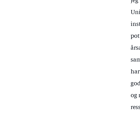
Jeg
Uni
ins
pot
års
sam
har
god
og 
res