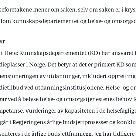
seforetakene mener om saken, selv om saken er i kr
lom kunnskapsdepartementet og helse- og omsorgsd
ar
t Høie: Kunnskapsdepartementet (KD) har ansvaret f
dieplasser i Norge. Det betyr at det er primært KD so
ensjoneringen av utdanninger, inkludert oppretting
dietilbud ved utdanningsinstitusjonene. Helse- og 
rar ved å belyse helse- og omsorgstjenestenes behov f
petanse. Vurderinger av kapasiteten i de helsefagli
går i Regjeringens årlige budsjettprosesser og konklu
senteres i de årlige budsjettframlegg. Jeg har tidligere 