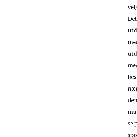
vel
Det
utd
med
utd
med
bes
nær
den
mul
se 
spø