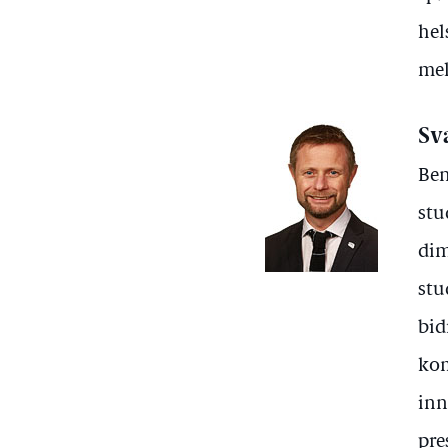
hel
mel
Sv
Ben
stu
dim
stu
bid
kom
inn
pre