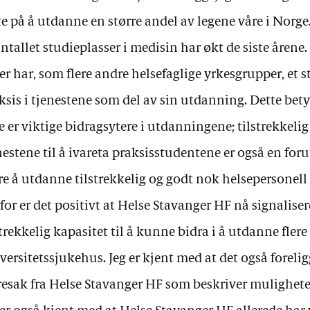
te på å utdanne en større andel av legene våre i Norge.
antallet studieplasser i medisin har økt de siste årene.
er har, som flere andre helsefaglige yrkesgrupper, et s
ksis i tjenestene som del av sin utdanning. Dette bety
e er viktige bidragsytere i utdanningene; tilstrekkelig
nestene til å ivareta praksisstudentene er også en foru
re å utdanne tilstrekkelig og godt nok helsepersonell
for er det positivt at Helse Stavanger HF nå signaliser
strekkelig kapasitet til å kunne bidra i å utdanne fler
versitetssjukehus. Jeg er kjent med at det også forelig
resak fra Helse Stavanger HF som beskriver mulighete