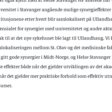
 er også kjent med at Helse Stavanger HF allerede har
versitet i Stavanger angående mulige synergieffekter
titusjonene etter hvert blir samlokalisert på Ulland
ensialet for synergier med universitetet og andre aktø
ak til at det nye sykehuset ble lagt til Ullandhaug. Vi
lokaliseringen mellom St. Olav og det medisinske f
 gitt gode synergier i Midt-Norge, og Helse Stavanger 
e effekter både når det gjelder utviklingen av det a
når det gjelder mer praktiske forhold som effektiv utny
surser.