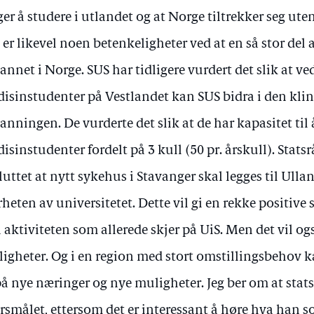
ger å studere i utlandet og at Norge tiltrekker seg u
 er likevel noen betenkeligheter ved at en så stor del 
annet i Norge. SUS har tidligere vurdert det slik at v
isinstudenter på Vestlandet kan SUS bidra i den klin
anningen. De vurderte det slik at de har kapasitet til 
isinstudenter fordelt på 3 kull (50 pr. årskull). Stats
luttet at nytt sykehus i Stavanger skal legges til Ulla
heten av universitetet. Dette vil gi en rekke positive
 aktiviteten som allerede skjer på UiS. Men det vil o
igheter. Og i en region med stort omstillingsbehov k
på nye næringer og nye muligheter. Jeg ber om at stat
rsmålet, ettersom det er interessant å høre hva han s