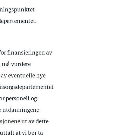
ysningspunktet
epartementet.
or finansieringen av
m må vurdere
 av eventuelle nye
omsorgsdepartementet
or personell og
ge utdanningene
sjonene ut av dette
uttalt at vi bør ta