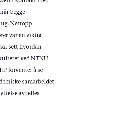
 vært i kontakt med
 når begge
haug. Nettopp
rer var en viktig
 har sett hvordan
akultetet ved NTNU
HF forventer å se
kademiske samarbeidet
ttelse av felles