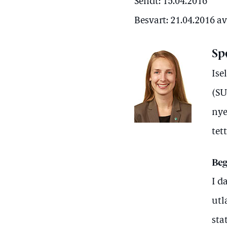
Sendt: 15.04.2016
Besvart: 21.04.2016 a
Sp
Ise
(SU
nye
tet
Beg
I d
utl
sta