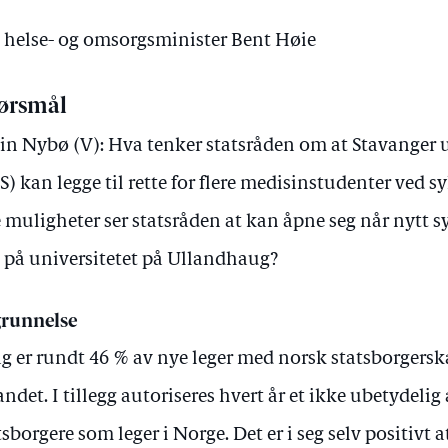
v helse- og omsorgsminister Bent Høie
ørsmål
lin Nybø (V): Hva tenker statsråden om at Stavanger 
S) kan legge til rette for flere medisinstudenter ved s
 muligheter ser statsråden at kan åpne seg når nytt s
t på universitetet på Ullandhaug?
runnelse
ag er rundt 46 % av nye leger med norsk statsborgers
andet. I tillegg autoriseres hvert år et ikke ubetydeli
tsborgere som leger i Norge. Det er i seg selv positivt 