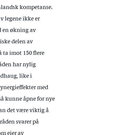
tenlandsk kompetanse.
av legene ikke er
ed en økning av
iske delen av
å ta imot 150 flere
råden har nylig
ndhaug, like i
 synergieffekter med
gså kunne åpne for nye
an det være viktig å
sråden svarer på
om eier av