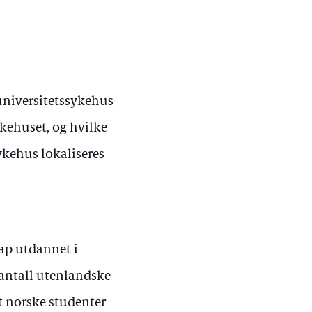
universitetssykehus
ykehuset, og hvilke
ykehus lokaliseres
kap utdannet i
g antall utenlandske
at norske studenter