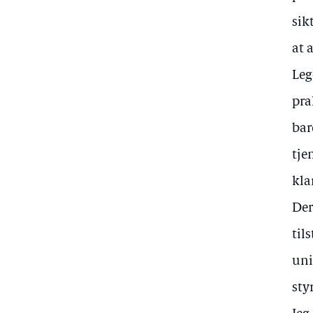
sik
at 
Leg
pra
bar
tje
kla
Der
til
uni
sty