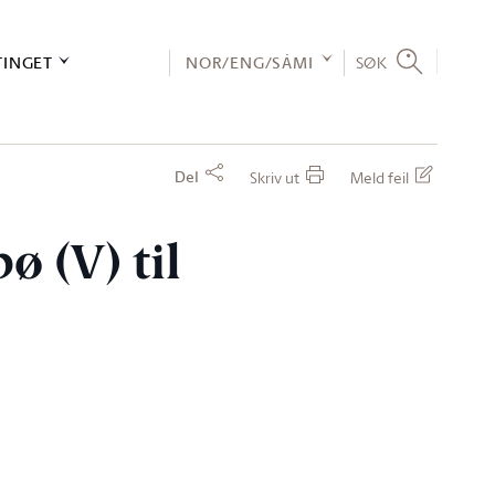
TINGET
NOR/ENG/SÁMI
SØK
Del
Skriv ut
Meld feil
ø (V) til