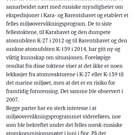
samarbeidet nært med russiske myndigheter om
ekspedisjoner i Kara- og Barentshavet og etablert et
felles miljøovervåkningsprogram. De to siste
fellestoktene, til Karahavet og den dumpete
atomubåten K-27 i 2012 og til Barentshavet og den
sunkne atomubåten K-159 i 2014, har gitt ny og
viktig kunnskap om situasjonen. Foreløpige
resultat fra disse toktene viser at det ikke er noen
lekkasjer fra atomreaktorene i K-27 eller K-159 til
det marine miljøet, men at det er en risiko for
framtidig forurensing. Det samme ble observert i
2007.
Begge parter har en sterk interesse i at
miljøovervåkningsprogrammet videreføres, noe
som ble bekreftet under det felles norsk-russiske
atomkommisjonsmøtet i juni i fjor. På det