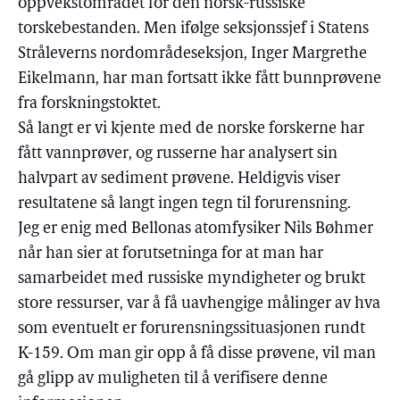
oppvekstområdet for den norsk-russiske
torskebestanden. Men ifølge seksjonssjef i Statens
Stråleverns nordområdeseksjon, Inger Margrethe
Eikelmann, har man fortsatt ikke fått bunnprøvene
fra forskningstoktet.
Så langt er vi kjente med de norske forskerne har
fått vannprøver, og russerne har analysert sin
halvpart av sediment prøvene. Heldigvis viser
resultatene så langt ingen tegn til forurensning.
Jeg er enig med Bellonas atomfysiker Nils Bøhmer
når han sier at forutsetninga for at man har
samarbeidet med russiske myndigheter og brukt
store ressurser, var å få uavhengige målinger av hva
som eventuelt er forurensningssituasjonen rundt
K-159. Om man gir opp å få disse prøvene, vil man
gå glipp av muligheten til å verifisere denne