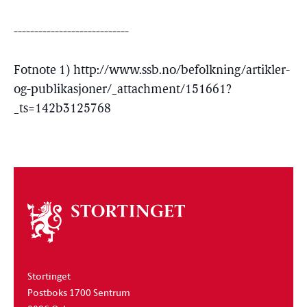
----------------------------
Fotnote 1) http://www.ssb.no/befolkning/artikler-
og-publikasjoner/_attachment/151661?
_ts=142b3125768
Om
stortinget
Stortinget
Postboks 1700 Sentrum