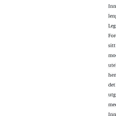
Inn
len
Leg
For
sit
mod
ute
hem
det
utg
med
Inn