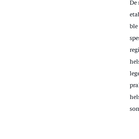
De 
eta
ble
spe
reg
hel
leg
pra
hel
som