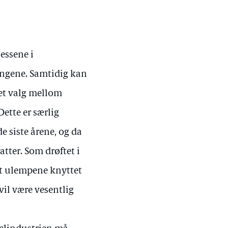
essene i
ningene. Samtidig kan
 et valg mellom
ette er særlig
 siste årene, og da
atter. Som drøftet i
at ulempene knyttet
vil være vesentlig