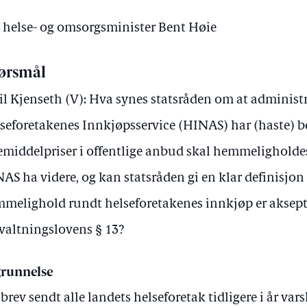
v helse- og omsorgsminister Bent Høie
ørsmål
il Kjenseth (V): Hva synes statsråden om at administr
seforetakenes Innkjøpsservice (HINAS) har (haste) be
emiddelpriser i offentlige anbud skal hemmeligholdes
AS ha videre, og kan statsråden gi en klar definisjon
melighold rundt helseforetakenes innkjøp er aksept
valtningslovens § 13?
runnelse
t brev sendt alle landets helseforetak tidligere i år va