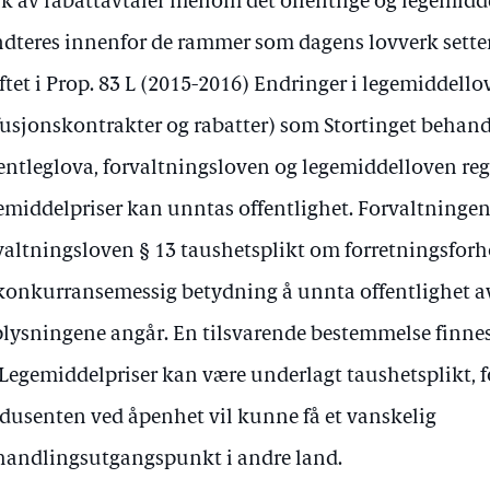
k av rabattavtaler mellom det offentlige og legemid
dteres innenfor de rammer som dagens lovverk setter. 
ftet i Prop. 83 L (2015-2016) Endringer i legemiddell
fusjonskontrakter og rabatter) som Stortinget behandl
entleglova, forvaltningsloven og legemiddelloven reg
emiddelpriser kan unntas offentlighet. Forvaltningen
valtningsloven § 13 taushetsplikt om forretningsforh
konkurransemessig betydning å unnta offentlighet a
lysningene angår. En tilsvarende bestemmelse finnes
 Legemiddelpriser kan være underlagt taushetsplikt, f
dusenten ved åpenhet vil kunne få et vanskelig
handlingsutgangspunkt i andre land.