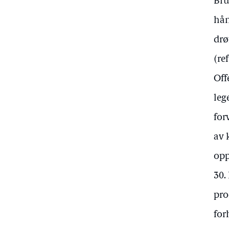
Bru
hån
drø
(re
Off
leg
for
av 
opp
30.
pro
for