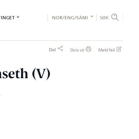
TINGET
NOR/ENG/SÁMI
SØK
Del
Skriv ut
Meld feil
nseth (V)
n