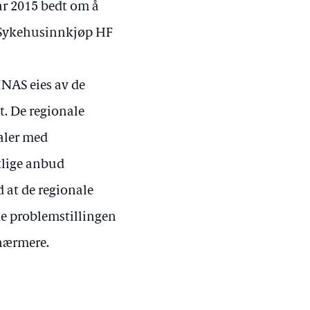
ar 2015 bedt om å
p. Sykehusinnkjøp HF
INAS eies av de
t. De regionale
taler med
tlige anbud
d at de regionale
de problemstillingen
 nærmere.