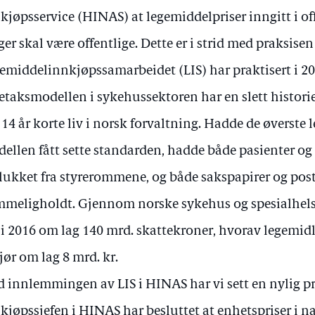
kjøpsservice (HINAS) at legemiddelpriser inngitt i o
ger skal være offentlige. Dette er i strid med praksise
emiddelinnkjøpssamarbeidet (LIS) har praktisert i 20 
etaksmodellen i sykehussektoren har en slett historie
t 14 år korte liv i norsk forvaltning. Hadde de øverste 
ellen fått sette standarden, hadde både pasienter og 
lukket fra styrerommene, og både sakspapirer og post
meligholdt. Gjennom norske sykehus og spesialhels
 i 2016 om lag 140 mrd. skattekroner, hvorav legemidl
jør om lag 8 mrd. kr.
 innlemmingen av LIS i HINAS har vi sett en nylig p
kjøpssjefen i HINAS har besluttet at enhetspriser i n