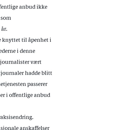
ffentlige anbud ikke
n som
år.
 knyttet til åpenhet i
lederne i denne
journalister vært
journaler hadde blitt
etjenesten passerer
er i offentlige anbud
raksisendring.
asjonale anskaffelser