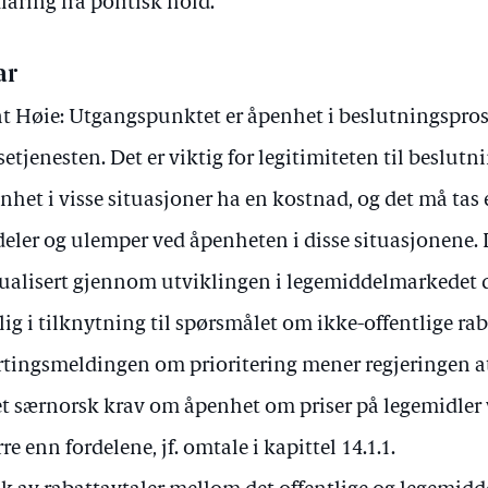
laring fra politisk hold.
ar
t Høie: Utgangspunktet er åpenhet i beslutningspros
setjenesten. Det er viktig for legitimiteten til beslut
nhet i visse situasjoner ha en kostnad, og det må tas
deler og ulemper ved åpenheten i disse situasjonene. D
ualisert gjennom utviklingen i legemiddelmarkedet de
lig i tilknytning til spørsmålet om ikke-offentlige rab
rtingsmeldingen om prioritering mener regjeringen 
 et særnorsk krav om åpenhet om priser på legemidler 
rre enn fordelene, jf. omtale i kapittel 14.1.1.