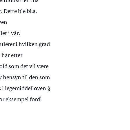
delindustrien må
Dette ble bl.a.
oven
et i vår.
ulerer i hvilken grad
 har etter
old som det vil være
v hensyn til den som
 i legemiddelloven §
or eksempel fordi