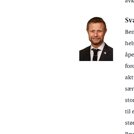
avk
Sv
Ben
hel
åpe
for
akt
sær
sto
til
stø