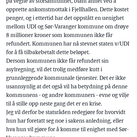
på vegne av storsamfunnet, blant annet ved å
opprette ankomstmottak i Fjellhallen. Dette kostet
penger, og i ettertid har det oppstått en uenighet
mellom UDI og Sør-Varanger kommune om drøye
8 millioner kroner som kommunen ikke får
refundert. Kommunen har nå stevnet staten v/UDI
for å få tilbakebetalt dette beløpet.
Dersom kommunen ikke får refundert sin
asylregning, vil det trolig medføre kutt i
grunnleggende kommunale tjenester. Det er ikke
usannsynlig at det også vil ha betydning på denne
kommunens - og andre kommuners - evne og vilje
til å stille opp neste gang det er en krise.
Jeg vil derfor be statsråden redegjøre for hvorvidt
hun har foretatt seg noe i sakens anledning, eller
hva hun vil gjøre for å komme til enighet med Sør-