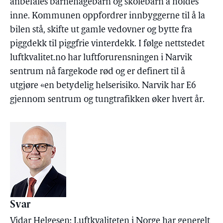
anbefales barnehagebarn og skolebarn å holdes
inne. Kommunen oppfordrer innbyggerne til å la
bilen stå, skifte ut gamle vedovner og bytte fra
piggdekk til piggfrie vinterdekk. I følge nettstedet
luftkvalitet.no har luftforurensningen i Narvik
sentrum nå fargekode rød og er definert til å
utgjøre «en betydelig helserisiko. Narvik har E6
gjennom sentrum og tungtrafikken øker hvert år.
Svar
Vidar Helgesen: Luftkvaliteten i Norge har generelt