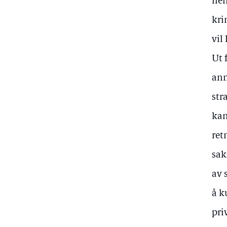
hen
kri
vil
Ut 
anm
str
kan
ret
sak
av 
å k
pri