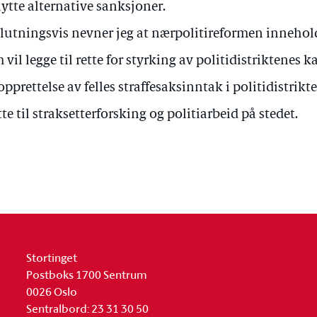
ytte alternative sanksjoner.
lutningsvis nevner jeg at nærpolitireformen inneholde
 vil legge til rette for styrking av politidistriktenes 
 opprettelse av felles straffesaksinntak i politidistrik
tte til straksetterforsking og politiarbeid på stedet.
Stortinget
Postboks 1700 Sentrum
0026 Oslo
Sentralbord: 23 31 30 50