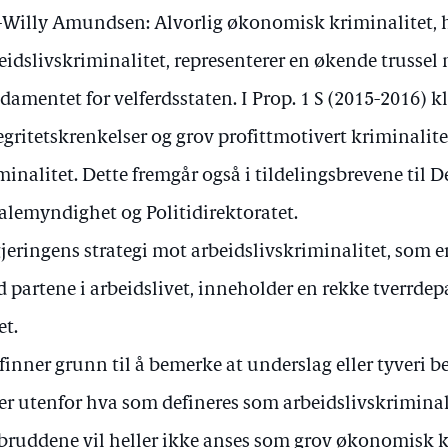
-Willy Amundsen: Alvorlig økonomisk kriminalitet,
eidslivskriminalitet, representerer en økende trusse
damentet for velferdsstaten. I Prop. 1 S (2015-2016) k
egritetskrenkelser og grov profittmotivert kriminalit
minalitet. Dette fremgår også i tildelingsbrevene til 
alemyndighet og Politidirektoratet.
jeringens strategi mot arbeidslivskriminalitet, som er
 partene i arbeidslivet, inneholder en rekke tverrdep
et.
 finner grunn til å bemerke at underslag eller tyveri b
ler utenfor hva som defineres som arbeidslivskrimina
bruddene vil heller ikke anses som grov økonomisk k