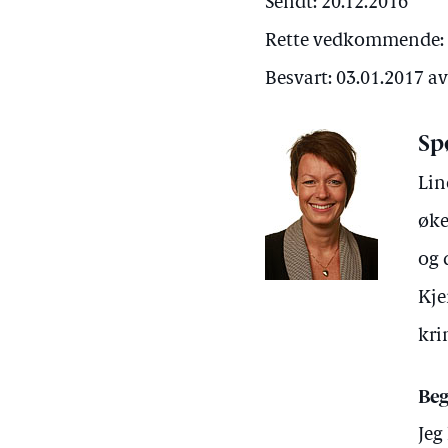
Sendt: 20.12.2016
Rette vedkommende: J
Besvart: 03.01.2017 a
Sp
Lin
øke
og 
Kje
kri
Beg
Jeg