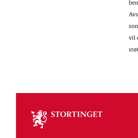
ben
Avs
som
vil
stø
Om
stortinget