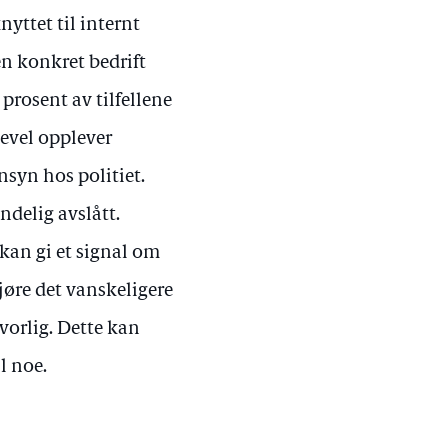
yttet til internt
en konkret bedrift
prosent av tilfellene
ikevel opplever
nsyn hos politiet.
ndelig avslått.
 kan gi et signal om
gjøre det vanskeligere
lvorlig. Dette kan
l noe.