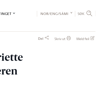
TINGET
NOR/ENG/SÁMI
SØK
Del
Skriv ut
Meld feil
iette
eren