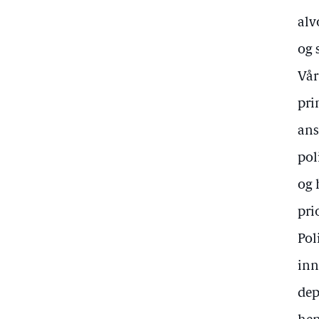
alv
og 
Vår
pri
ans
pol
og 
pri
Pol
inn
dep