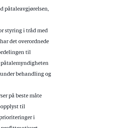
d påtaleavgjørelsen,
r styring i tråd med
t har det overordnede
ordelingen til
av påtalemyndigheten
herunder behandling og
urser på beste måte
opplyst til
prioriteringer i