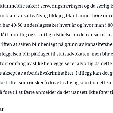
itianmeldte saker i serveringsnæringen og da særlig kn
nn blant ansatte. Nylig fikk jeg blant annet høre om 
 har 40-50 underslagssaker hvert år og hvor man i 80 
 fått muntlig og skriftlig tilståelse fra den ansatte. L
riften at saken blir henlagt på grunn av kapasitetshe
leggelsen blir påklaget til statsadvokaten, men blir e
stort omfang av slike henleggelser er alvorlig da dette
s aksept av arbeidslivskriminalitet. I tillegg kan det 
 bedrifter som ønsker å drive lovlig og som tar dette a
å føre til at færre anmelder da det uansett ikke fører ti
ar