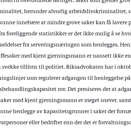
hold til overordnede føringer. Saker som gjelder grov
minalitet, herunder alvorlig arbeidslivskriminalitet, s
 kunne innebære at mindre grove saker kan få lavere pr
fra foreliggende statistikker er det ikke mulig å se hvo
eldelser fra serveringsnæringen som henlegges. Henl
affesaker med kjent gjerningsmann er uansett ikke en
 svekke tilliten til politiet. Riksadvokaten har i okto
ningslinjer som regulerer adgangen til henleggelse 
sbehandlingskapasitet mv. Det presiseres der at adga
saker med kjent gjerningsmann er meget snever, samt 
unne henlegge av kapasitetsgrunner i saker der forn
vatpersoner eller bedrifter enn der det er forvaltnin