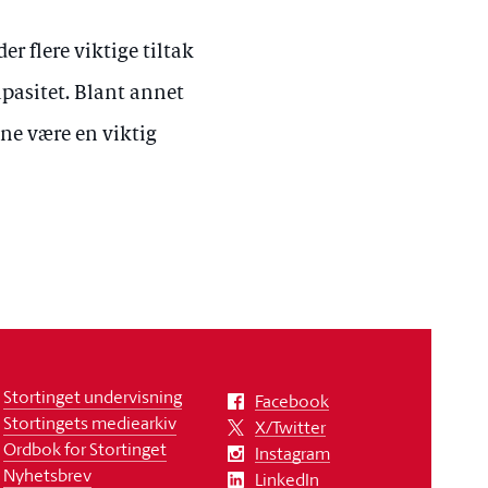
r flere viktige tiltak
kapasitet. Blant annet
tene være en viktig
Stortinget undervisning
Facebook
Stortingets mediearkiv
X/Twitter
Ordbok for Stortinget
Instagram
Nyhetsbrev
LinkedIn