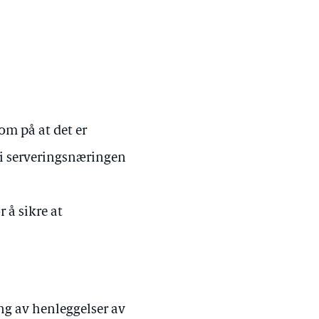
om på at det er
 i serveringsnæringen
r å sikre at
ng av henleggelser av