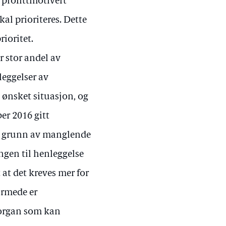
 profittmotivert
kal prioriteres. Dette
ioritet.
r stor andel av
eggelser av
 ønsket situasjon, og
ber 2016 gitt
på grunn av manglende
ngen til henleggelse
at det kreves mer for
ærmede er
gsorgan som kan