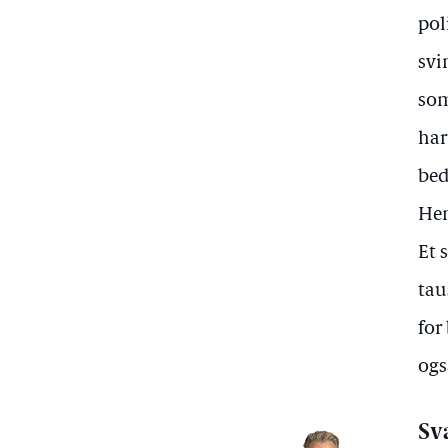
pol
svi
som
har
bed
Hen
Et 
tau
for
ogs
Sv