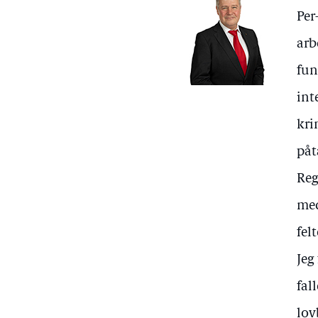
Per
arb
fun
int
kri
påt
Reg
med
felt
Jeg
fal
lov