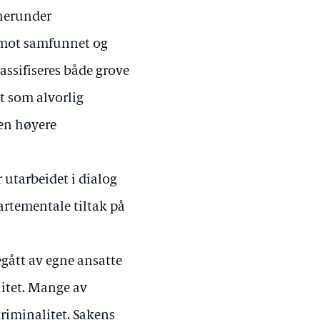
 herunder
l mot samfunnet og
lassifiseres både grove
et som alvorlig
Den høyere
 utarbeidet i dialog
artementale tiltak på
egått av egne ansatte
litet. Mange av
riminalitet. Sakens