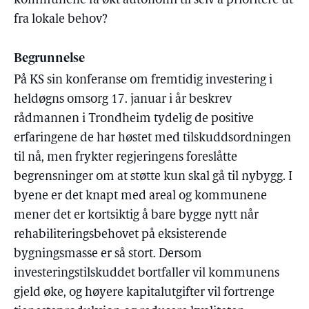
kommunene få økt autonomi til selv å prioritere ut
fra lokale behov?
Begrunnelse
På KS sin konferanse om fremtidig investering i
heldøgns omsorg 17. januar i år beskrev
rådmannen i Trondheim tydelig de positive
erfaringene de har høstet med tilskuddsordningen
til nå, men frykter regjeringens foreslåtte
begrensninger om at støtte kun skal gå til nybygg. I
byene er det knapt med areal og kommunene
mener det er kortsiktig å bare bygge nytt når
rehabiliteringsbehovet på eksisterende
bygningsmasse er så stort. Dersom
investeringstilskuddet bortfaller vil kommunens
gjeld øke, og høyere kapitalutgifter vil fortrenge