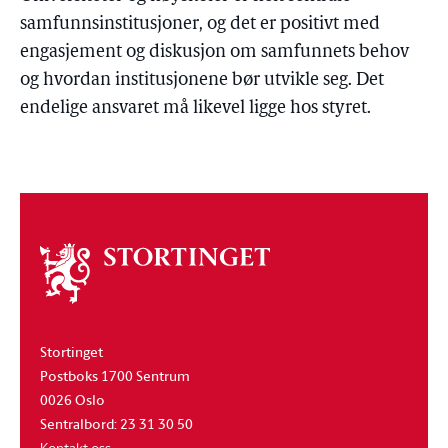
samfunnsinstitusjoner, og det er positivt med
engasjement og diskusjon om samfunnets behov
og hvordan institusjonene bør utvikle seg. Det
endelige ansvaret må likevel ligge hos styret.
Om
stortinget
Stortinget
Postboks 1700 Sentrum
0026 Oslo
Sentralbord: 23 31 30 50
Kontakt oss