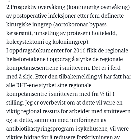
2.Prospektiv overvåking (kontinuerlig overvåking)
av postoperative infeksjoner etter fem definerte
kirurgiske inngrep (aortokoronar bypass,
keisersnitt, innsetting av proteser i hofteledd,
kolecystektomi og koloninngrep).
I oppdragsdokumentet for 2016 fikk de regionale
helseforetakene i oppdrag å styrke de regionale
kompetansesentrene i smittevern. Det er i ferd
med å skje. Etter den tilbakemelding vi har fått har
alle RHF-ene styrket sine regionale
kompetansentre i smittevern med fra ½ til 1
stilling. Jeg er overbevist om at dette vil være en
viktig regional ressurs for arbeidet med smittevern
og at dette, sammen med innføringen av
antibiotikastyringsprogram i sykehusene, vil være
viktige bidrag for å redusere forskrivningen av