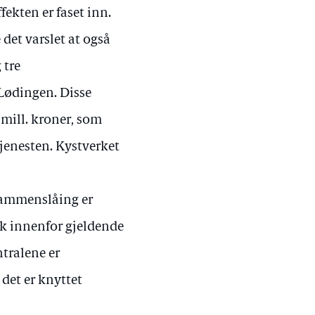
fekten er faset inn.
det varslet at også
 tre
 Lødingen. Disse
mill. kroner, som
tjenesten. Kystverket
sammenslåing er
tak innenfor gjeldende
ntralene er
 det er knyttet