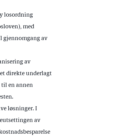
 ny losordning
osloven), med
rell gjennomgang av
anisering av
het direkte underlagt
 til en annen
esten.
ve løsninger. I
seutsettingen av
g kostnadsbesparelse