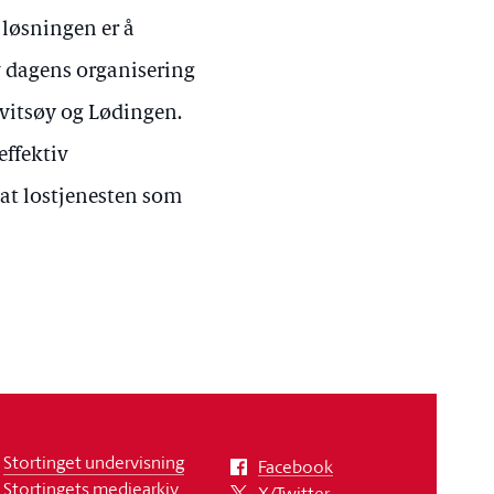
 løsningen er å
v dagens organisering
Kvitsøy og Lødingen.
effektiv
 at lostjenesten som
Stortinget undervisning
Facebook
Stortingets mediearkiv
X/Twitter