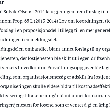
ar
il Solvik-Olsen: I 2014 la regjeringen frem forslag til
nnom Prop. 65 L (2013-2014) Lov om losordningen (l
forslag i en proposisjonsdel i tillegg til en mer gene
ordningen i en meldingsdel.
dingsdelen omhandlet blant annet forslag til ny org
tjenesten, der lostjenesten ble skilt ut i egen driftsen
tverkets hovedkontor. Forvaltningsoppgaver ble lagt
eling, som organisasjonsmessig er adskilt fra lostjen
rganiseringen skulle videre bidra til kostnadseffekti
ektiviseringstiltakene inngår blant annet konkurran
bringertjenesten for losene, som er ventet å gi en årli