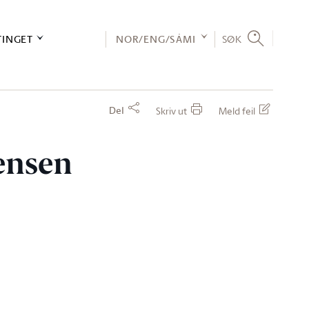
TINGET
NOR/ENG/SÁMI
SØK
Del
Skriv ut
Meld feil
fensen