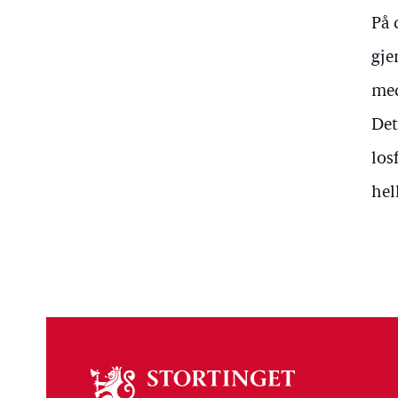
På 
gje
med
Det
los
hel
Om