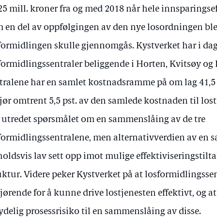
25 mill. kroner fra og med 2018 når hele innsparingsef
 en del av oppfølgingen av den nye losordningen ble 
formidlingen skulle gjennomgås. Kystverket har i dag
formidlingssentraler beliggende i Horten, Kvitsøy og
tralene har en samlet kostnadsramme på om lag 41,5 
jør omtrent 5,5 pst. av den samlede kostnaden til los
 utredet spørsmålet om en sammenslåing av de tre
formidlingssentralene, men alternativverdien av en 
holdsvis lav sett opp imot mulige effektiviseringstil
uktur. Videre peker Kystverket på at losformidlingsse
jørende for å kunne drive lostjenesten effektivt, og at
ydelig prosessrisiko til en sammenslåing av disse.