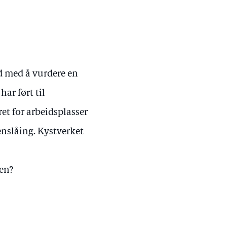
id med å vurdere en
ar ført til
t for arbeidsplasser
enslåing. Kystverket
gen?