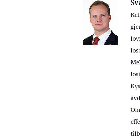
Sv
Ket
gje
lov
los
Mel
los
Kys
avd
Omo
eff
til