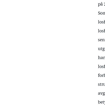
på 
Som
los
los
sen
utg
har
los
for
str
avg
bet