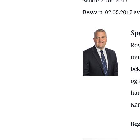
Sendt: 26.04.2017
Besvart: 02.05.2017 a
Sp
Roy
mul
bek
og 
har
Kan
Beg