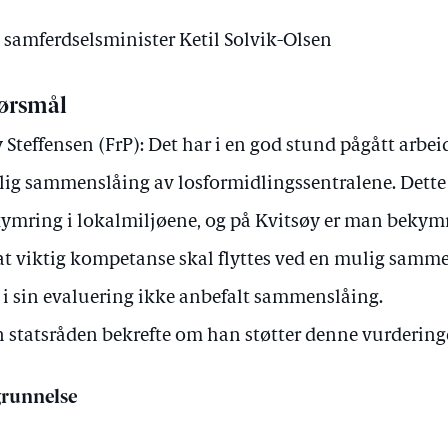
v samferdselsminister Ketil Solvik-Olsen
ørsmål
 Steffensen (FrP): Det har i en god stund pågått arbe
ig sammenslåing av losformidlingssentralene. Dette h
ymring i lokalmiljøene, og på Kvitsøy er man bekymre
at viktig kompetanse skal flyttes ved en mulig samm
 i sin evaluering ikke anbefalt sammenslåing.
 statsråden bekrefte om han støtter denne vurderin
runnelse