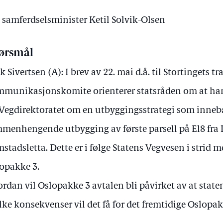
v samferdselsminister Ketil Solvik-Olsen
ørsmål
ik Sivertsen (A): I brev av 22. mai d.å. til Stortingets t
munikasjonskomite orienterer statsråden om at han 
 Vegdirektoratet om en utbyggingsstrategi som inneb
menhengende utbygging av første parsell på El8 fra L
stadsletta. Dette er i følge Statens Vegvesen i strid
opakke 3.
rdan vil Oslopakke 3 avtalen bli påvirket av at state
lke konsekvenser vil det få for det fremtidige Oslop