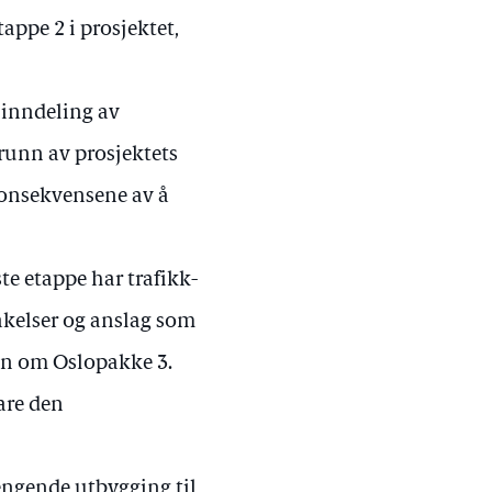
appe 2 i prosjektet,
 inndeling av
runn av prosjektets
 konsekvensene av å
rste etappe har trafikk-
akelser og anslag som
len om Oslopakke 3.
are den
ngende utbygging til