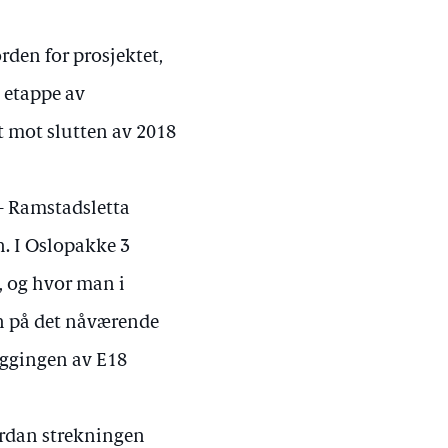
rden for prosjektet,
 etappe av
 mot slutten av 2018
 – Ramstadsletta
n. I Oslopakke 3
, og hvor man i
an på det nåværende
yggingen av E18
ordan strekningen