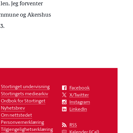
len. Jeg forventer
 kommune og Akershus
3.
Stortinget undervisning
Facebook
Stortingets mediearkiv
X/Twitter
Ordbok for Stortinget
Instagram
Nyhetsbrev
LinkedIn
Om nettstedet
Personvernerklæring
RSS
Tilgjengelighetserklæring
Kalender (iCal)