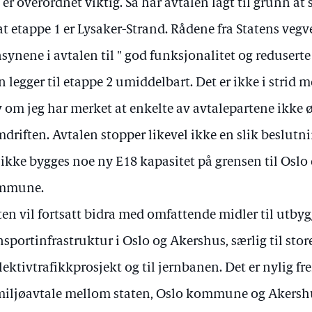
 er overordnet viktig. Så har avtalen lagt til grunn at 
at etappe 1 er Lysaker-Strand. Rådene fra Statens vegve
synene i avtalen til " god funksjonalitet og reduserte 
 legger til etappe 2 umiddelbart. Det er ikke i strid 
v om jeg har merket at enkelte av avtalepartene ikke ø
mdriften. Avtalen stopper likevel ikke en slik beslutn
 ikke bygges noe ny E18 kapasitet på grensen til Oslo e
mmune.
ten vil fortsatt bidra med omfattende midler til utby
nsportinfrastruktur i Oslo og Akershus, særlig til s
lektivtrafikkprosjekt og til jernbanen. Det er nylig f
iljøavtale mellom staten, Oslo kommune og Akersh