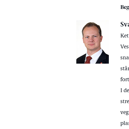
Beg
Sv
Ket
Ves
sna
stå
for
I d
str
veg
pla