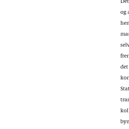
Det
og 
hen
man
sel
fre
det
ko
Sta
tra
kol
bym