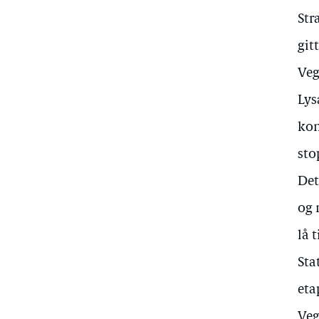
Str
git
Veg
Lys
kom
sto
Det
og 
lå 
Sta
eta
Veg