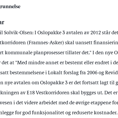
runnelse
ar
il Solvik-Olsen: I Oslopakke 3 avtalen av 2012 står det
tkorridoren (Framnes-Asker) skal uansett finansieri
rt kommunale planprosesser tillater det." I den nye 
r det at "Med mindre annet er bestemt eller endret i de
tsatt bestemmelsene i Lokalt forslag fra 2006 og Revide
en nye avtalen om Oslopakke 3 er det fortsatt lagt til 
ekningen av E18 Vestkorridoren skal bygges ut. Det er 
vesen i det videre arbeidet med de øvrige etappene fo
nlegge for god funksjonalitet og reduserte kostnader.