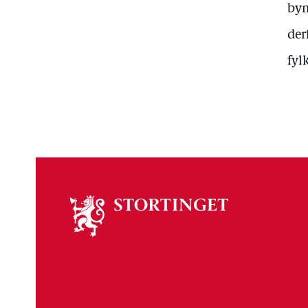
bym
der
fyl
Om
stortinget