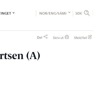
TINGET
NOR/ENG/SÁMI
SØK
Del
Skriv ut
Meld feil
ertsen (A)