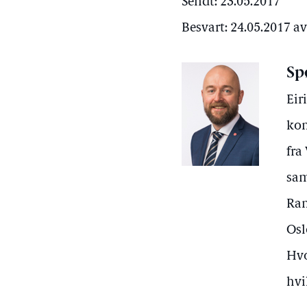
Sendt: 23.05.2017
Besvart: 24.05.2017 a
Sp
Eir
kom
fra
sam
Ram
Osl
Hvo
hvi