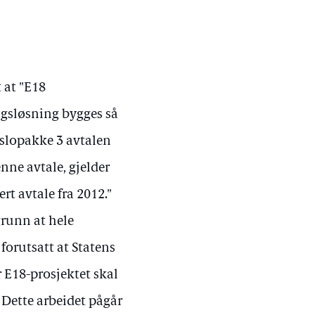
 at "E18
ngsløsning bygges så
Oslopakke 3 avtalen
nne avtale, gjelder
rt avtale fra 2012."
grunn at hele
forutsatt at Statens
r E18-prosjektet skal
 Dette arbeidet pågår