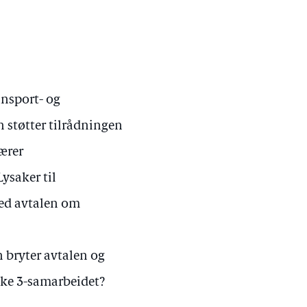
ransport- og
støtter tilrådningen
ærer
ysaker til
 med avtalen om
n bryter avtalen og
akke 3-samarbeidet?