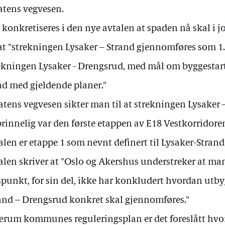
tatens vegvesen.
 konkretiseres i den nye avtalen at spaden nå skal i jo
at "strekningen Lysaker – Strand gjennomføres som 1.
ekningen Lysaker - Drengsrud, med mål om byggestart
råd med gjeldende planer."
tatens vegvesen sikter man til at strekningen Lysaker
rinnelig var den første etappen av E18 Vestkorridore
alen er etappe 1 som nevnt definert til Lysaker-Strand
alen skriver at "Oslo og Akershus understreker at m
spunkt, for sin del, ikke har konkludert hvordan utb
and – Drengsrud konkret skal gjennomføres."
ærum kommunes reguleringsplan er det foreslått hv