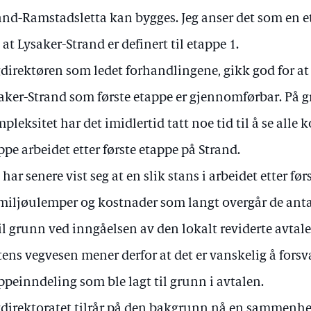
and-Ramstadsletta kan bygges. Jeg anser det som en et
t at Lysaker-Strand er definert til etappe 1.
direktøren som ledet forhandlingene, gikk god for at
aker-Strand som første etappe er gjennomførbar. På g
pleksitet har det imidlertid tatt noe tid til å se alle
ppe arbeidet etter første etappe på Strand.
 har senere vist seg at en slik stans i arbeidet etter fø
miljøulemper og kostnader som langt overgår de ant
til grunn ved inngåelsen av den lokalt reviderte avta
tens vegvesen mener derfor at det er vanskelig å forsv
ppeinndeling som ble lagt til grunn i avtalen.
direktoratet tilrår på den bakgrunn nå en sammenhe