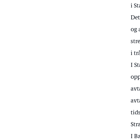
i S
Det
og 
str
i t
I S
opp
avt
avt
tid
Str
I B