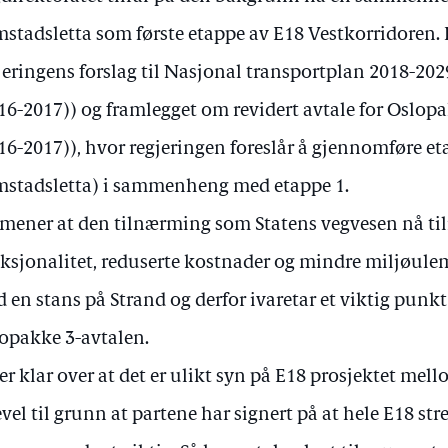
stadsletta som første etappe av E18 Vestkorridoren. D
jeringens forslag til Nasjonal transportplan 2018-2029 
16-2017)) og framlegget om revidert avtale for Oslopakk
16-2017)), hvor regjeringen foreslår å gjennomføre et
stadsletta) i sammenheng med etappe 1.
 mener at den tilnærming som Statens vegvesen nå tilr
ksjonalitet, reduserte kostnader og mindre miljøu
 en stans på Strand og derfor ivaretar et viktig punkt
opakke 3-avtalen.
 er klar over at det er ulikt syn på E18 prosjektet mell
evel til grunn at partene har signert på at hele E18 st