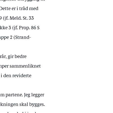
ette er i tråd med
(jf. Meld. St. 33
e 3 (jf. Prop. 86 S
appe 2 (Strand-
år, gir bedre
lemper sammenliknet
 i den reviderte
om partene. Jeg legger
rekningen skal bygges.