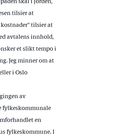
spaden skal i jorden,
sen tilsier at
kostnader" tilsier at
med avtalens innhold,
nsker et slikt tempo i
ing. Jeg minner om at
ller i Oslo
ggingen av
tore fylkeskommunale
remforhandlet en
us fylkeskommune. I