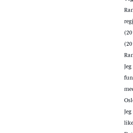
Ram
reg
(20
(20
Ram
Jeg
fun
med
Osl
Jeg
lik