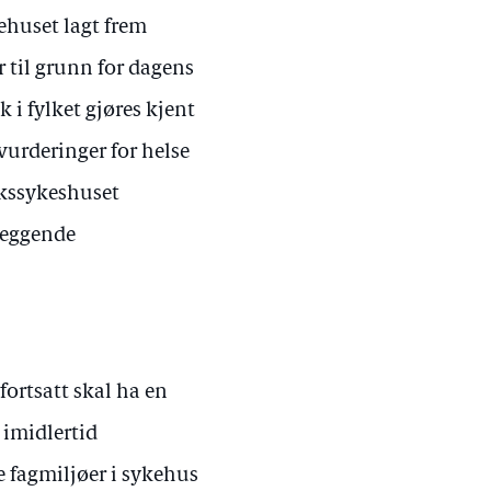
ehuset lagt frem
r til grunn for dagens
lk i fylket gjøres kjent
urderinger for helse
rkssykeshuset
leggende
fortsatt skal ha en
 imidlertid
 fagmiljøer i sykehus