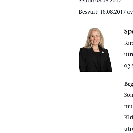
Sendt: 08.08.2017
Besvart: 15.08.2017 a
Sp
Kir
utr
og 
Beg
Som
mul
Kir
utr