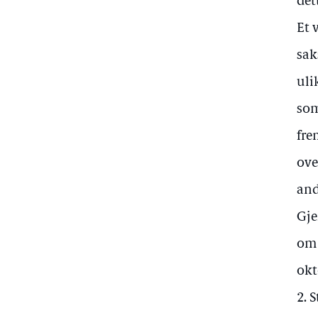
det
Et 
sak
uli
som
fre
ove
and
Gje
om 
okt
2. 