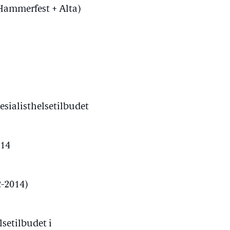
(Hammerfest + Alta)
esialisthelsetilbudet
014
2-2014)
lsetilbudet i