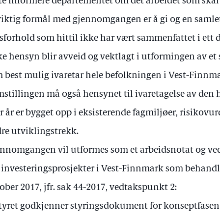
te informere departementet om det arbeidet som ska
viktig formål med gjennomgangen er å gi og en samlet
sforhold som hittil ikke har vært sammenfattet i ett
ke hensyn blir avveid og vektlagt i utformingen av et 
 best mulig ivaretar hele befolkningen i Vest-Finnma
mstillingen må også hensynet til ivaretagelse av de
r år er bygget opp i eksisterende fagmiljøer, risikovu
re utviklingstrekk.
nnomgangen vil utformes som et arbeidsnotat og ved
investeringsprosjekter i Vest-Finnmark som behandl
ober 2017, jfr. sak 44-2017, vedtakspunkt 2:
Styret godkjenner styringsdokument for konseptfase