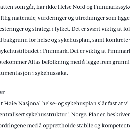
atten som går, har ikke Helse Nord og Finnmarkssyk
iftlig materiale, vurderinger og utredninger som ligge
esteringer og strategi i fylket. Det er svært viktig at fo
 bakgrunn for helse og sykehusplan, samt konkrete v
sykehustilbudet i Finnmark. Det er viktig at Finnma
tekommer Altas befolkning med å legge frem grunn
umentasjon i sykehussaka.
ar
t Høie: Nasjonal helse- og sykehusplan slår fast at vi 
entralisert sykehusstruktur i Norge. Planen beskriver
ordringene med å opprettholde stabile og kompetente