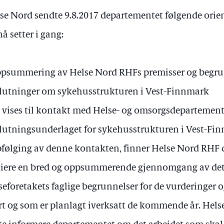
se Nord sendte 9.8.2017 departementet følgende orie
nå setter i gang:
psummering av Helse Nord RHFs premisser og begrun
lutninger om sykehusstrukturen i Vest-Finnmark
 vises til kontakt med Helse- og omsorgsdepartemen
lutningsunderlaget for sykehusstrukturen i Vest-Fi
følging av denne kontakten, finner Helse Nord RHF 
tiere en bred og oppsummerende gjennomgang av det
seforetakets faglige begrunnelser for de vurderinger o
rt og som er planlagt iverksatt de kommende år. Hel