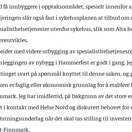
 få innbyggere i opptaksområdet, spesielt innenfor a
jeringen slår også fast i sykehusplanen at tilbud om 
sialisthelsetjenester utenfor sykehus, slik som Alta he
ereutvikles.
eidet med videre utbygging av spesialisthelsetjeneste
nleggingen av nybygg i Hammerfest er godt i gang. Jeg
rtinget svart på spørsmål knyttet til denne saken, og g
ken er faglig eller økonomisk grunnlag for å etablere 
nmark. Jeg har imidlertid, på bakgrunn av det store 
t i kontakt med Helse Nord og diskutert behovet for e
lutningsunderlag når det skal tas stilling til invester
t-Finnmark.