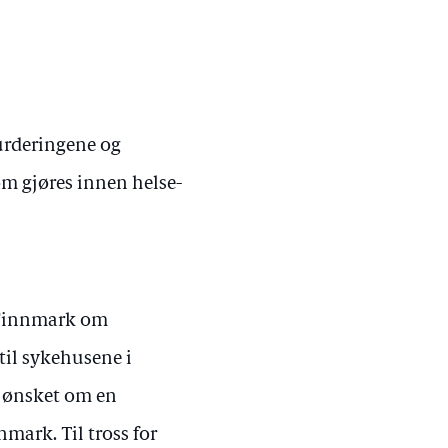
vurderingene og
om gjøres innen helse-
i Finnmark om
 til sykehusene i
 ønsket om en
mark. Til tross for