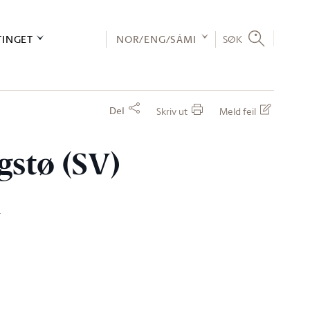
TINGET
NOR/ENG/SÁMI
SØK
Del
Skriv ut
Meld feil
rgstø (SV)
n