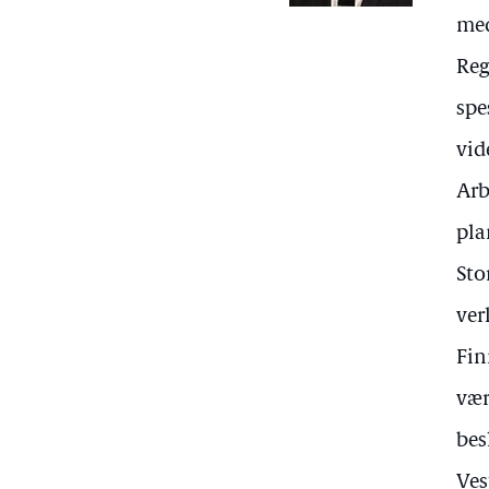
med
Reg
spe
vid
Arb
pla
Sto
ver
Fin
vær
bes
Ves