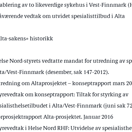
ablering av to likeverdige sykehus i Vest-Finnmark 
værende vedtak om utvidet spesialisttilbud i Alta
lta-sakens» historikk
lse Nord-styrets vedtatte mandat for utredning av sp
lta/Vest-Finnmark (desember, sak 147-2012).
redning om Altaprosjektet – konseptrapport mars 2
yrevedtak om konseptrapport: Tiltak for styrking av
sialisthelsetilbudet i Alta/Vest-Finnmark (juni sak 7
rprosjektrapport Alta-prosjektet. Januar 2016
yrevedtak i Helse Nord RHF: Utvidelse av spesialisthe