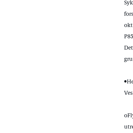
Syk
for
okt
P85
Det
gru
•He
Ves
oFl
utr