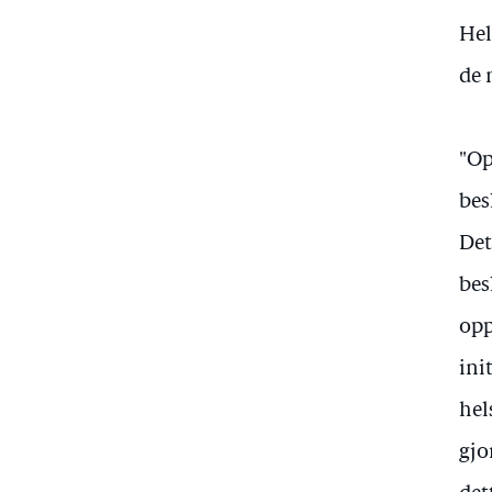
Hel
de 
"Op
bes
Det
bes
opp
ini
hel
gjo