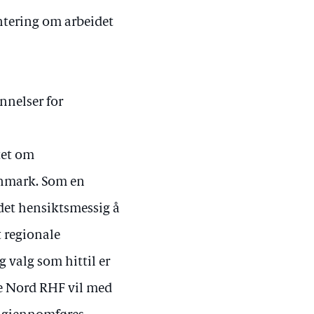
ntering om arbeidet
nelser for
tet om
nnmark. Som en
det hensiktsmessig å
 regionale
g valg som hittil er
se Nord RHF vil med