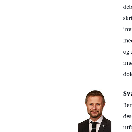
deb
skr
inv
med
og 
imø
dok
Sv
Ben
des
utf