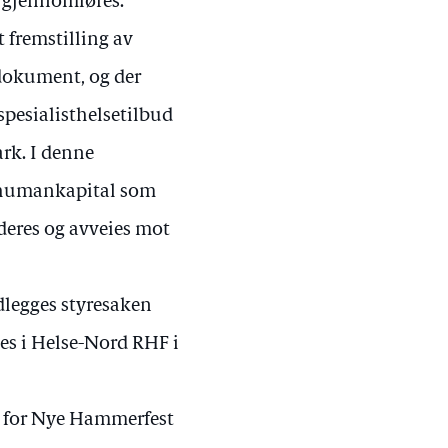
l gjennomføres.
 fremstilling av
 dokument, og der
spesialisthelsetilbud
rk. I denne
n humankapital som
rderes og avveies mot
legges styresaken
es i Helse-Nord RHF i
n for Nye Hammerfest