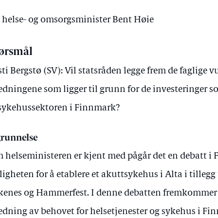
v helse- og omsorgsminister Bent Høie
ørsmål
sti Bergstø (SV): Vil statsråden legge frem de faglige 
edningene som ligger til grunn for de investeringer s
sykehussektoren i Finnmark?
runnelse
 helseministeren er kjent med pågår det en debatt 
igheten for å etablere et akuttsykehus i Alta i tillegg
kenes og Hammerfest. I denne debatten fremkommer
edning av behovet for helsetjenester og sykehus i Finn