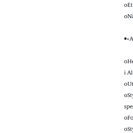
oEt
oNå
•«A
oHe
i A
oUt
oSt
spe
oFo
oSt