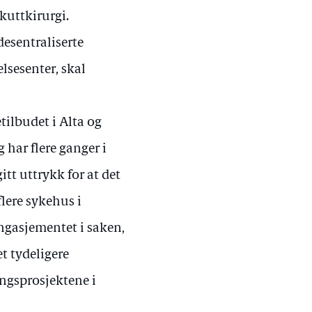
kuttkirurgi.
desentraliserte
lsesenter, skal
tilbudet i Alta og
 har flere ganger i
itt uttrykk for at det
flere sykehus i
engasjementet i saken,
t tydeligere
ingsprosjektene i