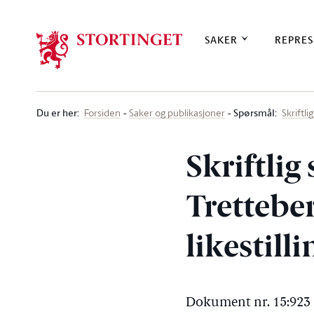
Stortinget.no
SAKER
REPRES
Du er her
:
Spørsmål:
Forsiden
Saker og publikasjoner
Skriftl
Skriftlig
Tretteber
likestill
Dokument nr. 15:923 