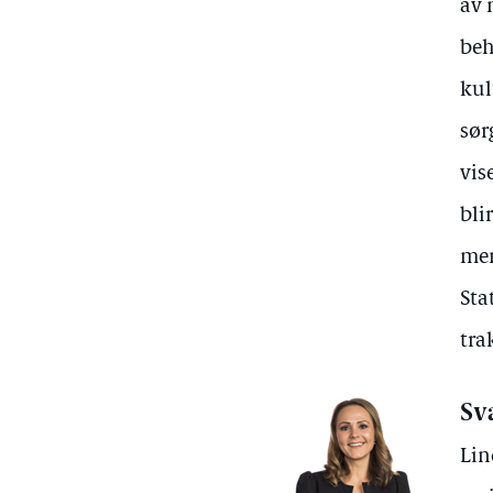
av 
beh
kul
sør
vis
bli
men
Sta
tra
Sv
Lin