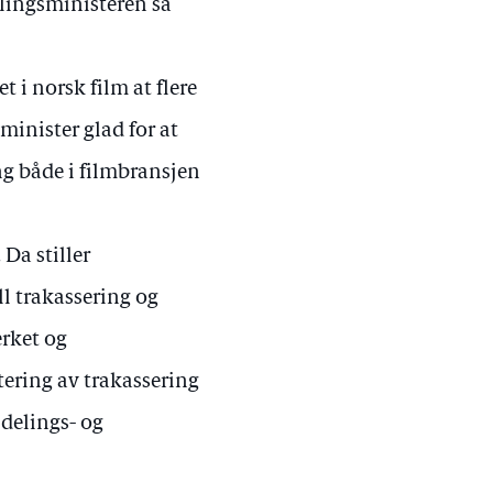
llingsministeren så
t i norsk film at flere
sminister glad for at
ng både i filmbransjen
Da stiller
ll trakassering og
erket og
tering av trakassering
delings- og