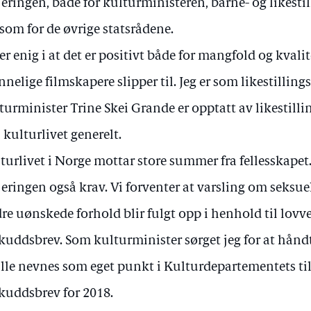
jeringen, både for kulturministeren, barne- og likesti
 som for de øvrige statsrådene.
 er enig i at det er positivt både for mangfold og kvalite
nnelige filmskapere slipper til. Jeg er som likestilling
turminister Trine Skei Grande er opptatt av likestilli
i kulturlivet generelt.
turlivet i Norge mottar store summer fra fellesskapet. 
jeringen også krav. Vi forventer at varsling om seksue
re uønskede forhold blir fulgt opp i henhold til lovv
skuddsbrev. Som kulturminister sørget jeg for at hånd
lle nevnes som eget punkt i Kulturdepartementets til
skuddsbrev for 2018.