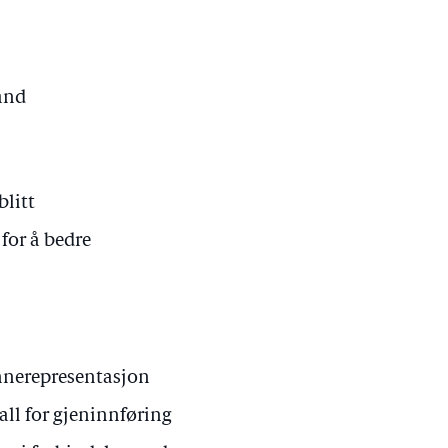
land
blitt
 for å bedre
innerepresentasjon
all for gjeninnføring