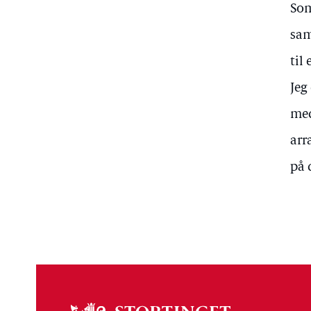
Som
sam
til
Jeg
med
arr
på 
Om