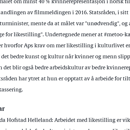
målet om minst 40 % kvinnerepresentasjon i norsk fi
andlingen av filmmeldingen i 2016. Statsråden, i sitt 
turminister, mente da at målet var "unødvendig", og 
ge for likestilling". Undertegnede mener at #metoo-
er hvorfor Aps krav om mer likestilling i kulturlivet er
r det bedre kunst og kultur når kvinner og menn slipper
 det blir også bedre arbeidskultur av bedre kvinnere
tsråden har ytret at hun er opptatt av å arbeide for ti
kassering.
ar
da Hofstad Helleland: Arbeidet med likestilling er vi