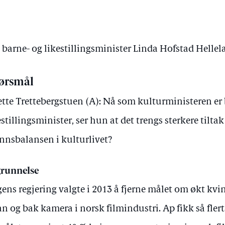
v barne- og likestillingsminister Linda Hofstad Helle
ørsmål
tte Trettebergstuen (A): Nå som kulturministeren er 
estillingsminister, ser hun at det trengs sterkere tiltak
nnsbalansen i kulturlivet?
runnelse
ens regjering valgte i 2013 å fjerne målet om økt kv
an og bak kamera i norsk filmindustri. Ap fikk så flert