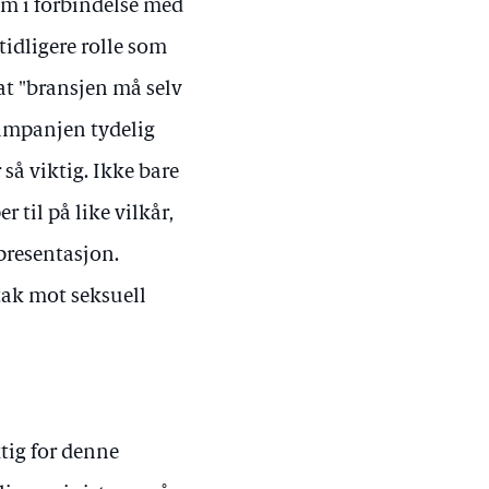
lm i forbindelse med
tidligere rolle som
at "bransjen må selv
kampanjen tydelig
 så viktig. Ikke bare
 til på like vilkår,
presentasjon.
ltak mot seksuell
ktig for denne