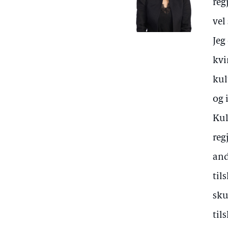
reg
vel
Jeg
kvi
kul
og 
Kul
reg
and
til
sku
til