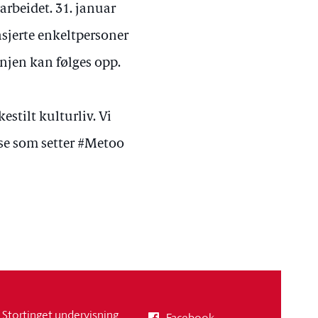
 arbeidet. 31. januar
asjerte enkeltpersoner
njen kan følges opp.
kestilt kulturliv. Vi
nse som setter #Metoo
Stortinget undervisning
Facebook