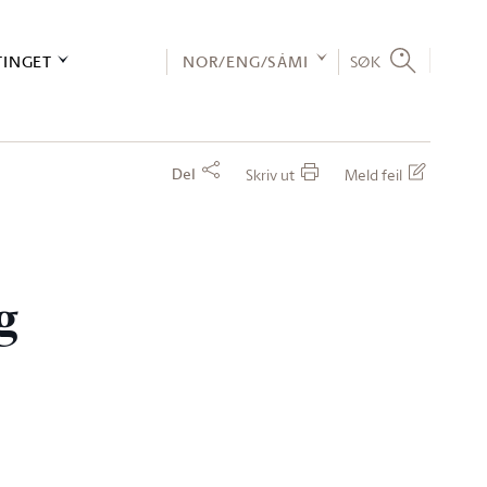
TINGET
NOR/ENG/SÁMI
SØK
Del
Skriv ut
Meld feil
g