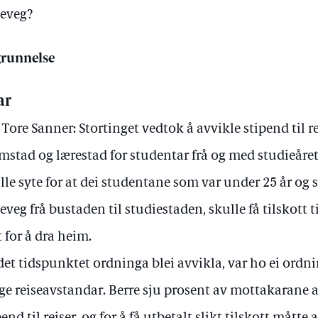
seveg?
runnelse
ar
 Tore Sanner: Stortinget vedtok å avvikle stipend til 
mstad og lærestad for studentar frå og med studieåre
lle syte for at dei studentane som var under 25 år og
seveg frå bustaden til studiestaden, skulle få tilskott til
t for å dra heim.
det tidspunktet ordninga blei avvikla, var ho ei ordn
ge reiseavstandar. Berre sju prosent av mottakarane av