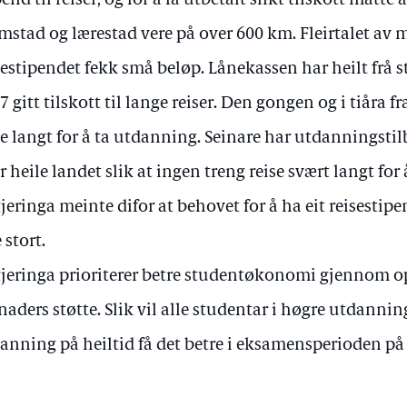
pend til reiser, og for å få utbetalt slikt tilskott måt
mstad og lærestad vere på over 600 km. Fleirtalet av
sestipendet fekk små beløp. Lånekassen har heilt frå 
7 gitt tilskott til lange reiser. Den gongen og i tiår
se langt for å ta utdanning. Seinare har utdanningstil
r heile landet slik at ingen treng reise svært langt fo
jeringa meinte difor at behovet for å ha eit reisestipe
 stort.
jeringa prioriterer betre studentøkonomi gjennom op
aders støtte. Slik vil alle studentar i høgre utdannin
anning på heiltid få det betre i eksamensperioden på