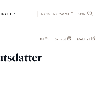
TINGET
NOR/ENG/SÁMI
SØK
Del
Skriv ut
Meld feil
utsdatter