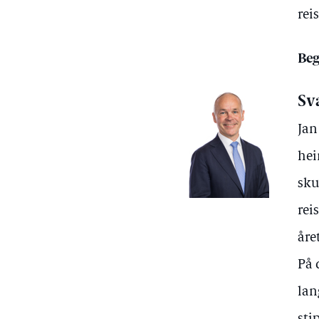
rei
Beg
Sv
Jan
hei
sku
rei
åre
På 
lan