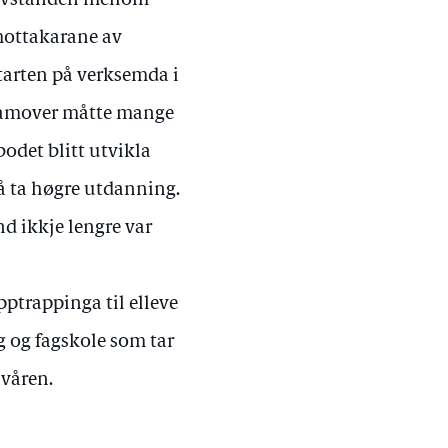
te avstanden mellom
 mottakarane av
starten på verksemda i
a framover måtte mange
bodet blitt utvikla
r å ta høgre utdanning.
nd ikkje lengre var
ptrappinga til elleve
g og fagskole som tar
 våren.