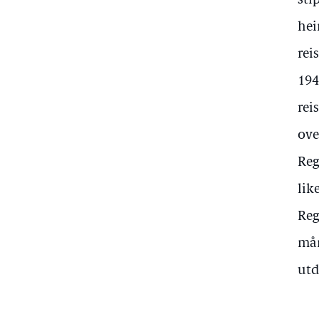
sti
hei
rei
194
rei
ove
Reg
like
Reg
mån
utd