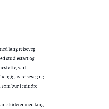
 med lang reiseveg
ed studiestart og
estøtte, vart
avhengig av reiseveg og
i som bur i mindre
 som studerer med lang