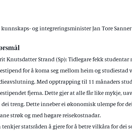
v kunnskaps- og integreringsminister Jan Tore Sanner
ørsmål
it Knutsdatter Strand (Sp): Tidlegare fekk studentar
sestipend for å koma seg mellom heim og studiestad v
dieavslutning. Med opptrapping til 11 månaders studi
sestipendet fjerna. Dette gjer at alle får like mykje, u
 dei treng. Dette inneber ei økonomisk ulempe for de
ane strøk og med høgare reisekostnadar.
 tenkjer statsråden å gjere for å betre vilkåra for dei