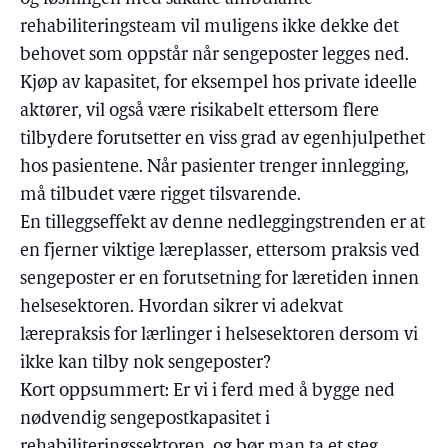
rehabiliteringsteam vil muligens ikke dekke det
behovet som oppstår når sengeposter legges ned.
Kjøp av kapasitet, for eksempel hos private ideelle
aktører, vil også være risikabelt ettersom flere
tilbydere forutsetter en viss grad av egenhjulpethet
hos pasientene. Når pasienter trenger innlegging,
må tilbudet være rigget tilsvarende.
En tilleggseffekt av denne nedleggingstrenden er at
en fjerner viktige læreplasser, ettersom praksis ved
sengeposter er en forutsetning for læretiden innen
helsesektoren. Hvordan sikrer vi adekvat
lærepraksis for lærlinger i helsesektoren dersom vi
ikke kan tilby nok sengeposter?
Kort oppsummert: Er vi i ferd med å bygge ned
nødvendig sengepostkapasitet i
rehabiliteringssektoren, og bør man ta et steg