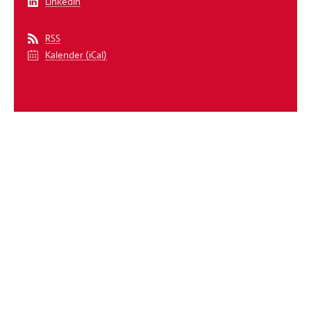
LinkedIn
RSS
Kalender (iCal)