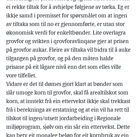
ei rekke tiltak for å avhjelpe følgjene av tørka. Eg er
ikkje samd i premisset for spørsmålet om at ingen
av tiltaka som til no er gjennomførte, er utan stor
økonomisk verdi for enkeltbønder. Lite overlagra
grovfor og svikten i qrovforavlinqane gjer at prisen
på grovfor aukar. Fleire av tiltaka vil bidra til å auke
tilgangen på grovfor, og på den måten halde
prisane på eit lågare nivå enn det som elles ville
vore tilfellet.
Vidare er det til dømes gjort klart at bønder som
slår umoge korn til grovfor, skal få arealtilskot som
korn, at inntekt frå ein ettervekst ikkje skal trekkast
frå i berekninga av erstatning og at ein vil ha rett til
tilskot til ingen/utsett jordarbeiding i Regionale
miljøprogram, sjølv om ein sår ein ettervekst. Dette
kan bety eit monaleg beløp for eit kornbruk av ein