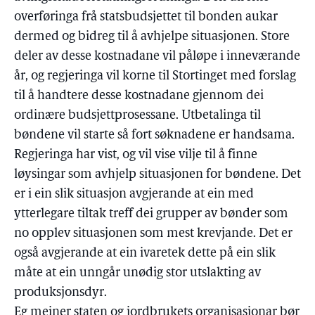
overføringa frå statsbudsjettet til bonden aukar
dermed og bidreg til å avhjelpe situasjonen. Store
deler av desse kostnadane vil påløpe i inneværande
år, og regjeringa vil korne til Stortinget med forslag
til å handtere desse kostnadane gjennom dei
ordinære budsjettprosessane. Utbetalinga til
bøndene vil starte så fort søknadene er handsama.
Regjeringa har vist, og vil vise vilje til å finne
løysingar som avhjelp situasjonen for bøndene. Det
er i ein slik situasjon avgjerande at ein med
ytterlegare tiltak treff dei grupper av bønder som
no opplev situasjonen som mest krevjande. Det er
også avgjerande at ein ivaretek dette på ein slik
måte at ein unngår unødig stor utslakting av
produksjonsdyr.
Eg meiner staten og jordbrukets organisasjonar bør