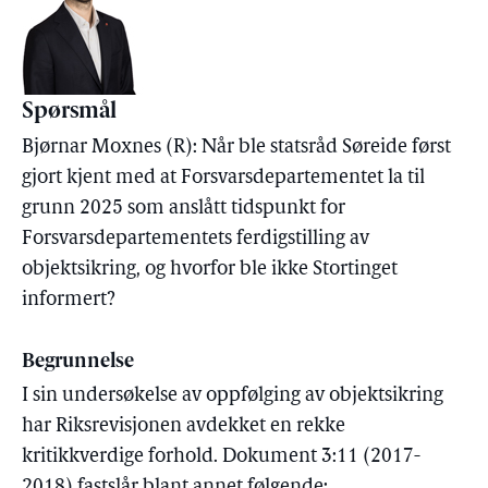
Spørsmål
Bjørnar Moxnes (R): Når ble statsråd Søreide først
gjort kjent med at Forsvarsdepartementet la til
grunn 2025 som anslått tidspunkt for
Forsvarsdepartementets ferdigstilling av
objektsikring, og hvorfor ble ikke Stortinget
informert?
Begrunnelse
I sin undersøkelse av oppfølging av objektsikring
har Riksrevisjonen avdekket en rekke
kritikkverdige forhold. Dokument 3:11 (2017-
2018) fastslår blant annet følgende: