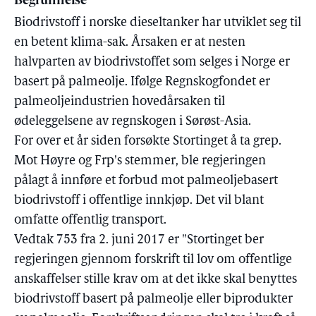
Begrunnelse
Biodrivstoff i norske dieseltanker har utviklet seg til
en betent klima-sak. Årsaken er at nesten
halvparten av biodrivstoffet som selges i Norge er
basert på palmeolje. Ifølge Regnskogfondet er
palmeoljeindustrien hovedårsaken til
ødeleggelsene av regnskogen i Sørøst-Asia.
For over et år siden forsøkte Stortinget å ta grep.
Mot Høyre og Frp's stemmer, ble regjeringen
pålagt å innføre et forbud mot palmeoljebasert
biodrivstoff i offentlige innkjøp. Det vil blant
omfatte offentlig transport.
Vedtak 753 fra 2. juni 2017 er "Stortinget ber
regjeringen gjennom forskrift til lov om offentlige
anskaffelser stille krav om at det ikke skal benyttes
biodrivstoff basert på palmeolje eller biprodukter