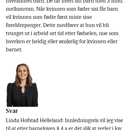
hverandres barn. De får hvert sitt barn med 3 mnd.
mellomrom. Når kvinnen som føder sist får barn
vil kvinnen som fødte først miste sine
foreldrepenger. Dette medfører at hun vil bli
tvunget ut i arbeid ort tid etter fødselen, noe som
hverken er heldig eller ønskelig for kvinnen eller
barnet.
Svar
Linda Hofstad Helleland: Innledningsvis vil jeg vise
til at etter barneloven § 4 a er det slik at regler i lov