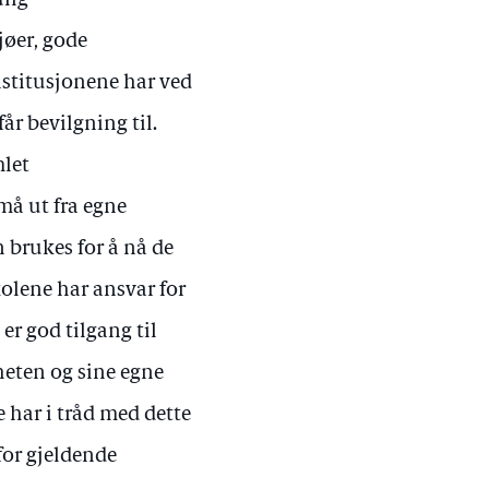
ulig
jøer, gode
stitusjonene har ved
år bevilgning til.
mlet
må ut fra egne
n brukes for å nå de
olene har ansvar for
er god tilgang til
heten og sine egne
 har i tråd med dette
for gjeldende