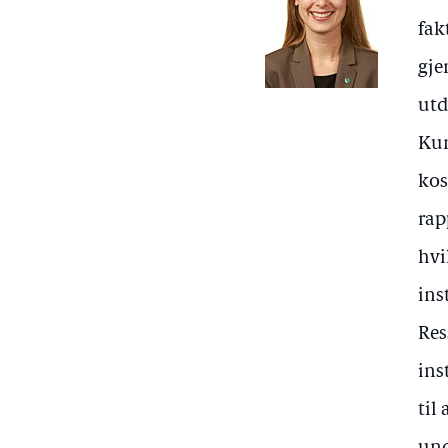
fak
gje
utd
Kun
kos
rap
hvi
ins
Res
ins
til