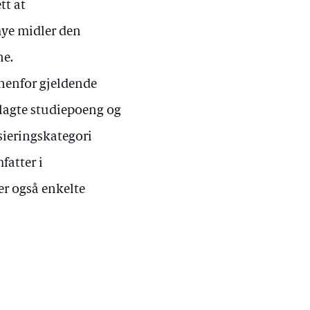
tt at
mye midler den
ne.
nnenfor gjeldende
vlagte studiepoeng og
sieringskategori
fatter i
r også enkelte