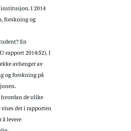
institusjon. I 2014
n, forskning og
student? En
U-rapport 2014:52). I
 rekke avhenger av
ing og forskning på
sjonen.
r hvordan de ulike
 vises det i rapporten
 å levere