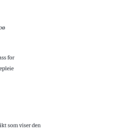
ybø
ss for
epleie
ikt som viser den