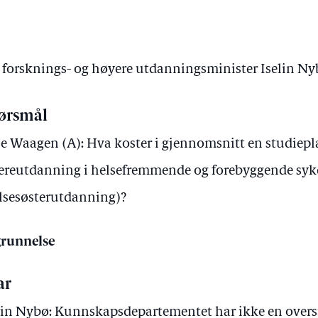
v forsknings- og høyere utdanningsminister Iselin N
ørsmål
se Waagen (A): Hva koster i gjennomsnitt en studiepla
ereutdanning i helsefremmende og forebyggende syk
lsesøsterutdanning)?
runnelse
ar
lin Nybø: Kunnskapsdepartementet har ikke en overs