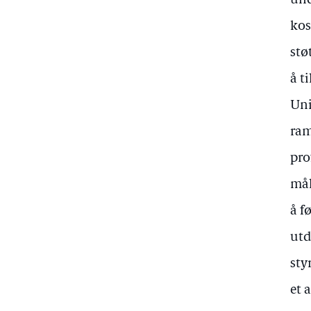
und
kos
stø
å t
Uni
ram
pro
mål
å f
utd
sty
et 