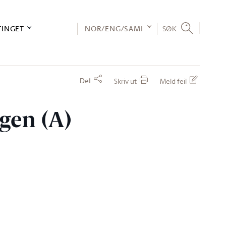
TINGET
NOR/ENG/SÁMI
SØK
Del
Skriv ut
Meld feil
agen (A)