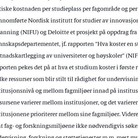
tiske kostnaden per studieplass per fagområde og per 
nnomførte Nordisk institutt for studier av innovasjo
anning (NIFU) og Deloitte et prosjekt på oppdrag fra
nskapsdepartementet, jf. rapporten "Hva koster en 
tnadskartlegging av universiteter og høyskoler" (NIF
porten pekes det på at hva et studium koster i første
lke ressurser som blir stilt til rådighet for undervisn
titusjonsnivå og mellom fagmiljøer innad på institu
sursene varierer mellom institusjoner, og det variere
titusjonene prioriterer mellom sine fagmiljøer. Videre
 at fag- og forskningsmiljøene ikke nødvendigvis søker