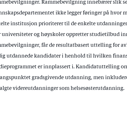
mebevilgninger. Rammebevilgning innebærer slik se
nskapsdepartementet ikke legger føringer på hvor 
elte institusjon prioriterer til de enkelte utdanninge
 universiteter og høyskoler oppretter studietilbud i
mebevilgninger, får de resultatbasert uttelling for a
dig utdannede kandidater i henhold til hvilken finan
dieprogrammet er innplassert i. Kandidatuttelling om
angspunktet gradsgivende utdanning, men inkludere
algte videreutdanninger som helsesøsterutdanning.