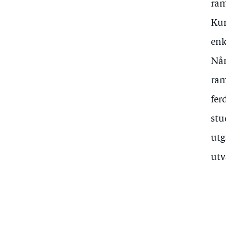
ram
Kun
enk
Når
ram
fer
stu
utg
utv