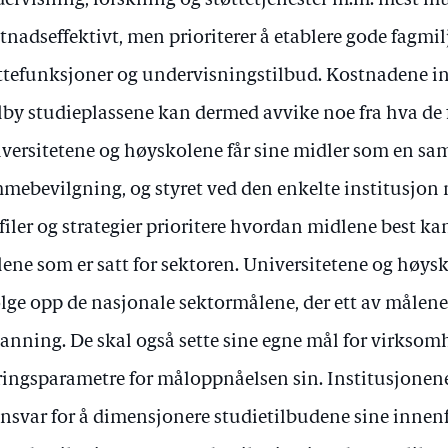
ervisning, forskning og støttetjenester m.m. mest m
tnadseffektivt, men prioriterer å etablere gode fagmil
ttefunksjoner og undervisningstilbud. Kostnadene in
ilby studieplassene kan dermed avvike noe fra hva de f
versitetene og høyskolene får sine midler som en sa
mebevilgning, og styret ved den enkelte institusjon 
filer og strategier prioritere hvordan midlene best ka
ene som er satt for sektoren. Universitetene og høysk
ølge opp de nasjonale sektormålene, der ett av målene 
anning. De skal også sette sine egne mål for virksom
ringsparametre for måloppnåelsen sin. Institusjonene
ansvar for å dimensjonere studietilbudene sine innen