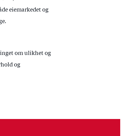
 både eiemarkedet og
ge.
tinget om ulikhet og
rhold og