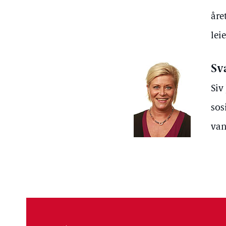
åre
lei
Sv
Siv
sos
van