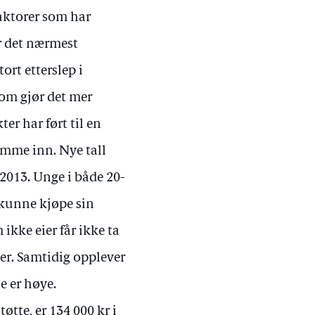
faktorer som har
ar det nærmest
ort etterslep i
om gjør det mer
er har ført til en
komme inn. Nye tall
 2013. Unge i både 20-
å kunne kjøpe sin
ikke eier får ikke ta
er. Samtidig opplever
e er høye.
tte, er 134 000 kr i