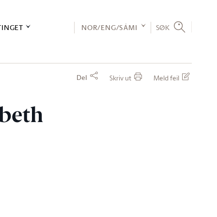
TINGET
NOR/ENG/SÁMI
SØK
Del
Skriv ut
Meld feil
abeth