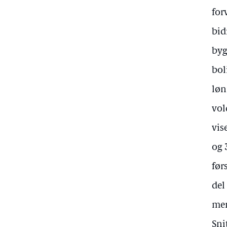
for
bid
byg
bol
løn
vol
vis
og 
før
del
men
Sni