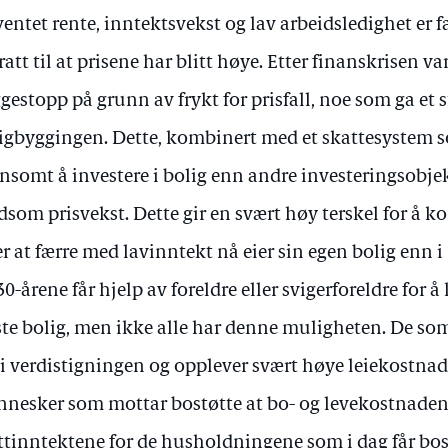
ventet rente, inntektsvekst og lav arbeidsledighet er 
ratt til at prisene har blitt høye. Etter finanskrisen v
gestopp på grunn av frykt for prisfall, noe som ga et st
igbyggingen. Dette, kombinert med et skattesystem s
nsomt å investere i bolig enn andre investeringsobjekt
dsom prisvekst. Dette gir en svært høy terskel for å 
er at færre med lavinntekt nå eier sin egen bolig enn i
30-årene får hjelp av foreldre eller svigerforeldre for 
ste bolig, men ikke alle har denne muligheten. De som 
 i verdistigningen og opplever svært høye leiekostnad
nesker som mottar bostøtte at bo- og levekostnaden
ttinntektene for de husholdningene som i dag får bostø