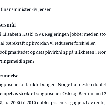
v finansminister Siv Jensen
ørsmål
i Elisabeth Kaski (SV): Regjeringen jobber med en s
ial bærekraft og hvordan vi reduserer forskjeller.
 boligmarkedet og dets påvirkning på ulikheten i No
rtingsmeldingen?
runnelse
igprisene for brukte boliger i Norge har nesten doblet 
empelvis så økte boligprisene i Oslo og Bærum med 20
5, fra 2005 til 2015 doblet prisene seg igjen. Lav rente, i