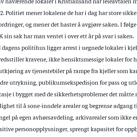
av nåværende lokaler i Kristiansand når leieavtalen m
2. Politiet mener lokalene de har i dag har store sikk
ordringer, og mener det haster å avgjøre saken. I følge 
 sin sak har man ventet i over ett år på svar i saken.
 dagens politihus ligger arrest i uegnede lokaler i kj
fredsstiller kravene, ikke hensiktsmessige lokaler for
utkjøring av tjenestebiler på rampe fra kjeller som ka
dre utrykning, publikumsekspedisjon for pass og ut
etasje i bygget med de sikkerhetsproblemer det mått
ighet til å sone-inndele arealer og begrense adgang til
gel på egen avhørsavdeling, arkivarealer som ikke er 
sitive personopplysninger, sprengt kapasitet for oppb