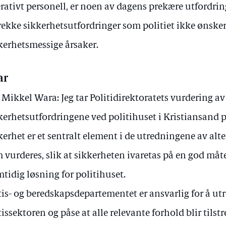
rativt personell, er noen av dagens prekære utfordrin
rekke sikkerhetsutfordringer som politiet ikke ønsker
kerhetsmessige årsaker.
ar
 Mikkel Wara: Jeg tar Politidirektoratets vurdering av
kerhetsutfordringene ved politihuset i Kristiansand på
kerhet er et sentralt element i de utredningene av alt
 vurderes, slik at sikkerheten ivaretas på en god måt
mtidig løsning for politihuset.
tis- og beredskapsdepartementet er ansvarlig for å ut
tissektoren og påse at alle relevante forhold blir tilst