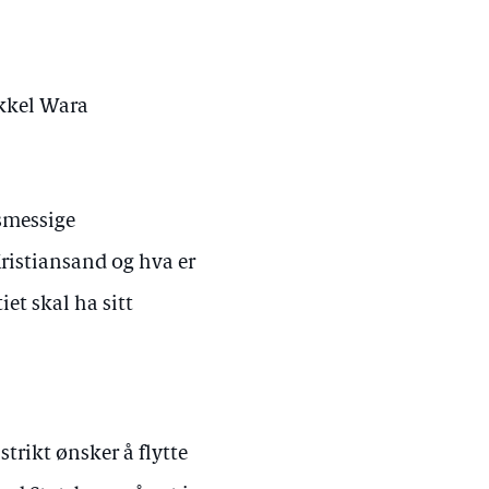
ikkel Wara
smessige
Kristiansand og hva er
iet skal ha sitt
trikt ønsker å flytte