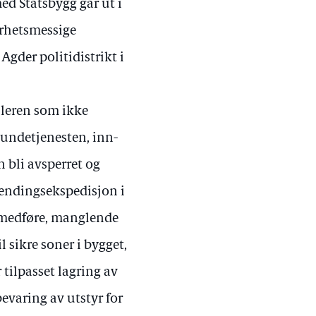
ed Statsbygg går ut i
erhetsmessige
Agder politidistrikt i
elleren som ikke
 hundetjenesten, inn-
n bli avsperret og
lendingsekspedisjon i
e medføre, manglende
 sikre soner i bygget,
tilpasset lagring av
evaring av utstyr for