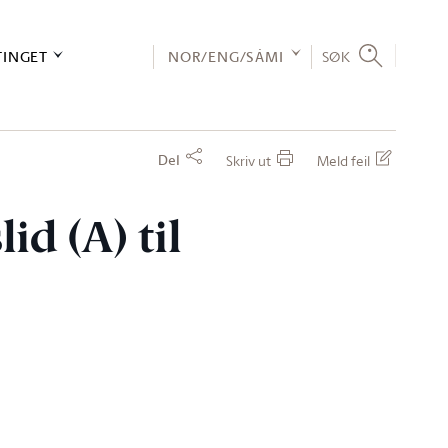
TINGET
NOR/ENG/SÁMI
SØK
Del
Skriv ut
Meld feil
id (A) til