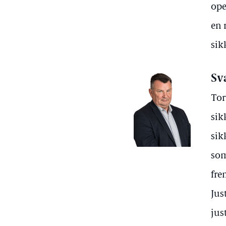
ope
en 
sik
Sv
Tor
sik
sik
som
fre
Jus
jus