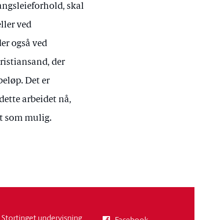
angsleieforhold, skal
eller ved
der også ved
Kristiansand, der
beløp. Det er
dette arbeidet nå,
rt som mulig.
Stortinget undervisning
Facebook