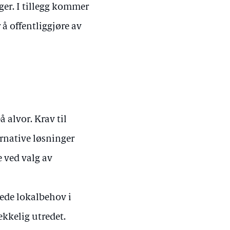
ger. I tillegg kommer
 å offentliggjøre av
 alvor. Krav til
ernative løsninger
e ved valg av
rede lokalbehov i
rekkelig utredet.