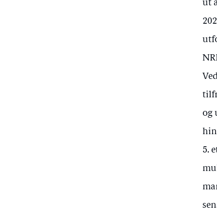
ut 
202
utf
NRK
Ved
til
og 
hin
5. 
mul
man
sen