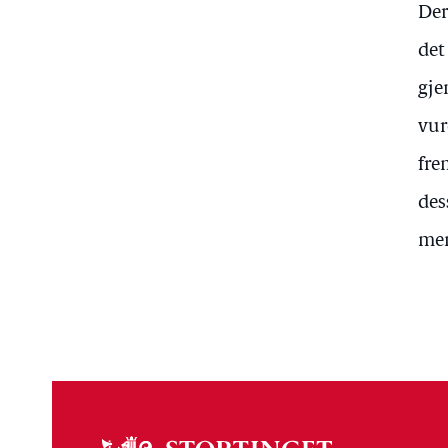
Der
det
gje
vur
fre
des
men
Om