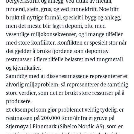
bergverksdrift og anlegg, ved uttak av metall,
mineral, stein, grus, og ved tunneldrift. Noe blir
brukt til nyttige formål, spesielt i bygg og anlegg,
men det meste blir lagt i deponi, ofte med
vesentlige miljøkonsekvenser, og i mange tilfeller
med store konflikter. Konflikten er spesielt stor når
det gjelder å bruke fjordene som deponi av
restmasser, i flere tilfelle belastet med tungmetall
og kjemikalier.
Samtidig med at disse restmassene representerer et
alvorlig miljøproblem, så representerer de samtidig
store verdier, som det er brukt store ressurser på å
produsere.
Et eksempel som gjør problemet veldig tydelig, er
restmassen på 200.000 tonn/år fra ei gruve på
Stjernøya i Finnmark (Sibelco Nordic AS), som er