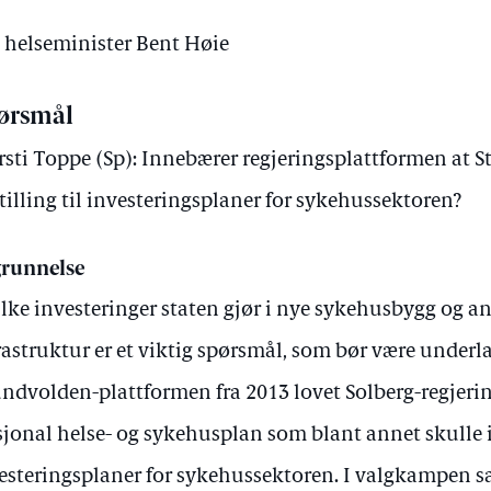
v helseminister Bent Høie
ørsmål
rsti Toppe (Sp): Innebærer regjeringsplattformen at St
stilling til investeringsplaner for sykehussektoren?
runnelse
lke investeringer staten gjør i nye sykehusbygg og a
rastruktur er et viktig spørsmål, som bør være underla
undvolden-plattformen fra 2013 lovet Solberg-regjeri
jonal helse- og sykehusplan som blant annet skulle
esteringsplaner for sykehussektoren. I valgkampen 