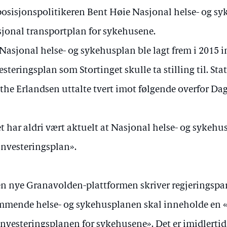
osisjonspolitikeren Bent Høie Nasjonal helse- og s
jonal transportplan for sykehusene.
Nasjonal helse- og sykehusplan ble lagt frem i 2015 
esteringsplan som Stortinget skulle ta stilling til. St
the Erlandsen uttalte tvert imot følgende overfor Da
t har aldri vært aktuelt at Nasjonal helse- og sykeh
investeringsplan».
en nye Granavolden-plattformen skriver regjeringspar
mende helse- og sykehusplanen skal inneholde en «h
investeringsplanen for sykehusene». Det er imidlertid