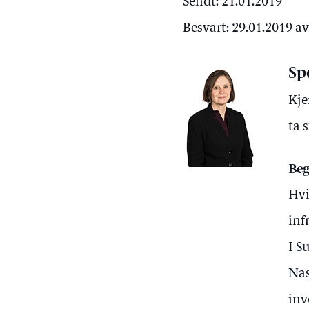
Sendt: 21.01.2019
Besvart: 29.01.2019 a
Sp
Kje
ta 
Beg
Hvi
inf
I S
Nas
inv