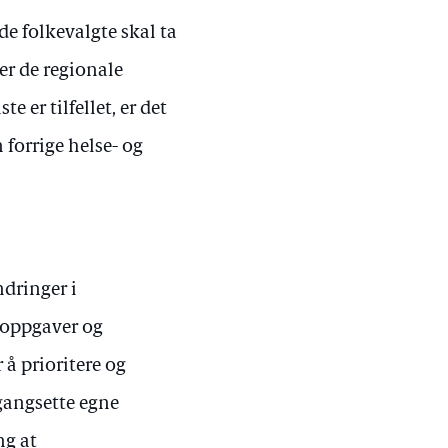
e folkevalgte skal ta
ger de regionale
 er tilfellet, er det
 forrige helse- og
dringer i
 oppgaver og
å prioritere og
igangsette egne
ng at