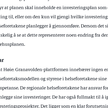
yr at planen skal inneholde en investeringsplan som d
lling til, eller om den kun vil gjengi hvilke investerin
seforetakene planlegger å gjennomføre. Dersom det siste
skelig å se at dette representerer noen endring fra den
ehusplanen.
ar
t Høie: Granavolden-plattformen innebærer ingen en
seforetaksmodellen og styrene i helseforetakene sine
petanse. De regionale helseforetakene har ansvar for 
nlegge sine investeringer. De har også fullmakt til å 
esteringsprosjekter. Det ligger som en klar forutsetni