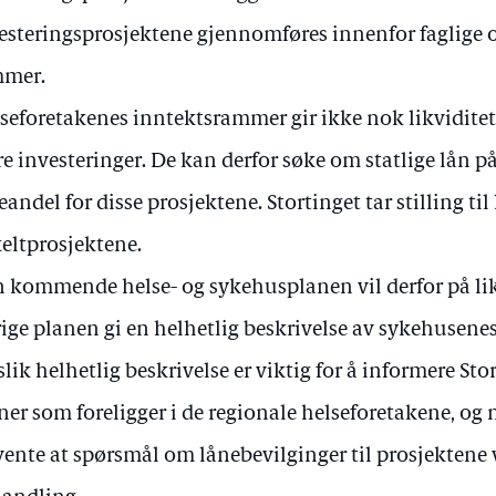
esteringsprosjektene gjennomføres innenfor faglige
mmer.
seforetakenes inntektsrammer gir ikke nok likviditet
re investeringer. De kan derfor søke om statlige lån på
eandel for disse prosjektene. Stortinget tar stilling til 
eltprosjektene.
 kommende helse- og sykehusplanen vil derfor på li
rige planen gi en helhetlig beskrivelse av sykehusene
slik helhetlig beskrivelse er viktig for å informere St
ner som foreligger i de regionale helseforetakene, og 
vente at spørsmål om lånebevilginger til prosjektene 