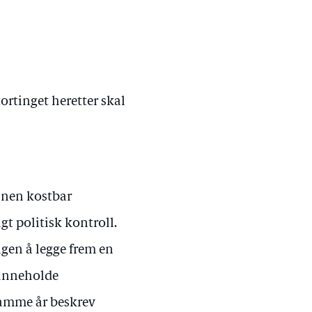
ortinget heretter skal
nnen kostbar
gt politisk kontroll.
ngen å legge frem en
 inneholde
samme år beskrev