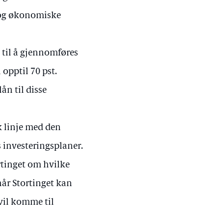
 og økonomiske
 til å gjennomføres
 opptil 70 pst.
lån til disse
k linje med den
s investeringsplaner.
ortinget om hvilke
når Stortinget kan
vil komme til