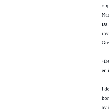
opp
Nas
Da 
inv
Gre
«De
en 
I d
kom
av 