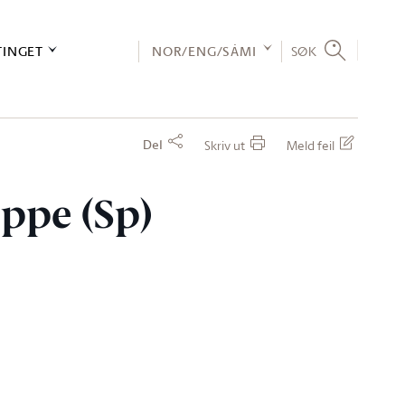
TINGET
NOR/ENG/SÁMI
SØK
Del
Skriv ut
Meld feil
oppe (Sp)