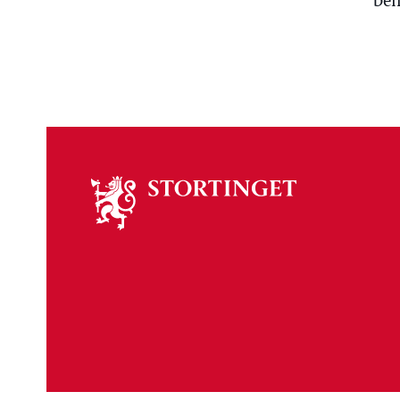
beh
Om
stortinget