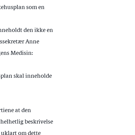
ykehusplan som en
inneholdt den ikke en
atssekretær Anne
gens Medisin:
usplan skal inneholde
tiene at den
elhetlig beskrivelse
 uklart om dette