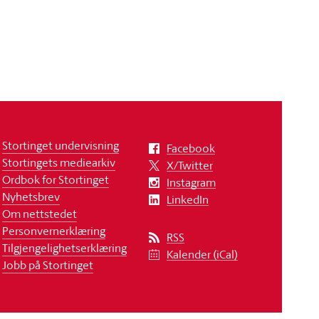
Stortinget undervisning
Facebook
Stortingets mediearkiv
X/Twitter
Ordbok for Stortinget
Instagram
Nyhetsbrev
LinkedIn
Om nettstedet
Personvernerklæring
RSS
Tilgjengelighetserklæring
Kalender (iCal)
Jobb på Stortinget