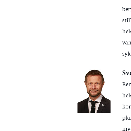
bet
sti
hel
van
syk
Sv
Ben
hel
kom
pla
inv