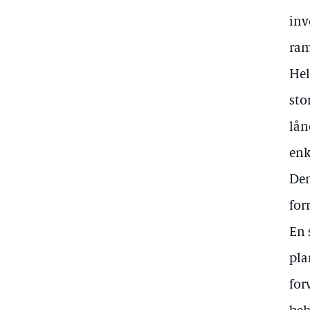
inv
ra
Hel
sto
lån
enk
Den
for
En 
pla
for