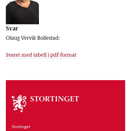
Svar
Olaug Vervik Bollestad:
Svaret med tabell i pdf-format
Om
stortinget
Stortinget