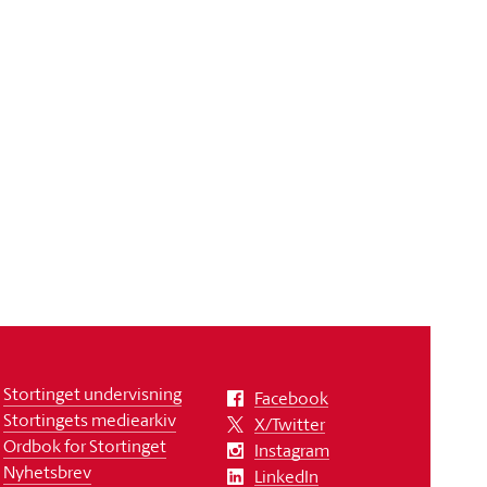
Stortinget undervisning
Facebook
Stortingets mediearkiv
X/Twitter
Ordbok for Stortinget
Instagram
Nyhetsbrev
LinkedIn