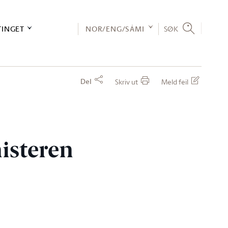
TINGET
NOR/ENG/SÁMI
SØK
Del
Skriv ut
Meld feil
nisteren