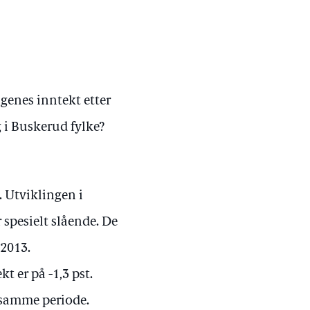
genes inntekt etter
ag i Buskerud fylke?
. Utviklingen i
 spesielt slående. De
 2013.
t er på -1,3 pst.
i samme periode.