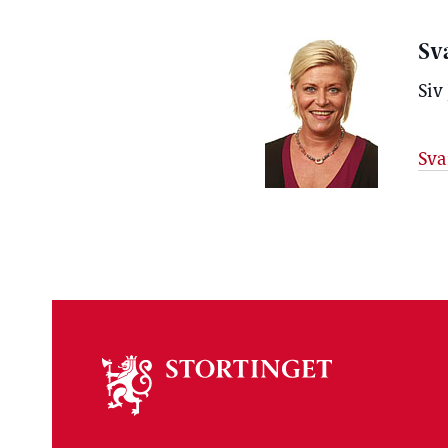
Sv
Siv
Sva
Om
stortinget