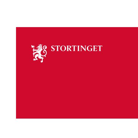
Om
stortinget