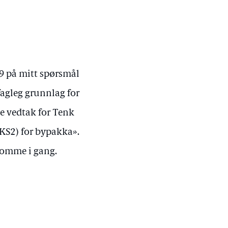
19 på mitt spørsmål
fagleg grunnlag for
e vedtak for Tenk
(KS2) for bypakka».
komme i gang.