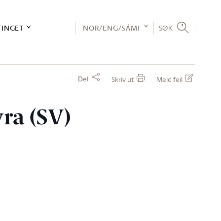
TINGET
NOR/ENG/SÁMI
SØK
Del
Skriv ut
Meld feil
vra (SV)