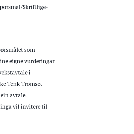
porsmal/Skriftlige-
 spørsmålet som
 sine eigne vurderingar
vekstavtale i
ke Tenk Tromsø.
ein avtale.
nga vil invitere til