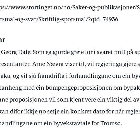
ps://www.stortinget.no/no/Saker-og-publikasjoner/S
rsmal-og-svar/Skriftlig-sporsmal/?qid=74936
ar
 Georg Dale: Som eg gjorde greie for i svaret mitt på
resentanten Arne Nævra viser til, vil regjeringa gjere
saka, og vil sjå framdrifta i forhandlingane om ein by
anheng med ein bompengeproposisjonen om bypak
ne proposisjonen vil som kjent vere ein viktig del av 
kan difor ikkje no setje ein konkret dato for når regjeri
handlingane om ein byvekstavtale for Tromsø.