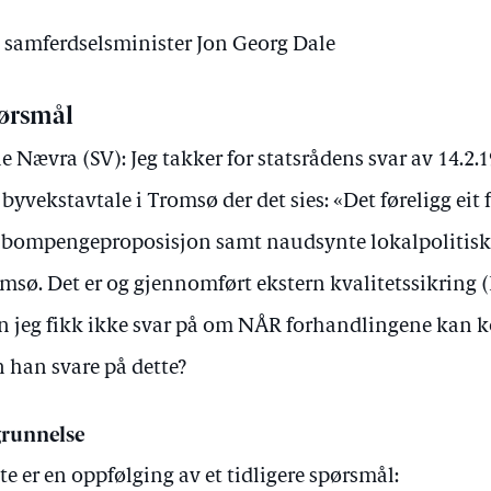
v samferdselsminister Jon Georg Dale
ørsmål
e Nævra (SV): Jeg takker for statsrådens svar av 14.2.
byvekstavtale i Tromsø der det sies: «Det føreligg eit 
 bompengeproposisjon samt naudsynte lokalpolitisk
msø. Det er og gjennomført ekstern kvalitetssikring 
 jeg fikk ikke svar på om NÅR forhandlingene kan 
 han svare på dette?
runnelse
te er en oppfølging av et tidligere spørsmål: