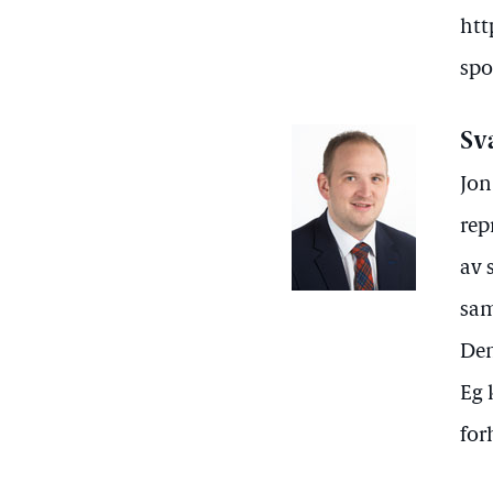
htt
spo
Sv
Jon
rep
av 
sam
Den
Eg 
for