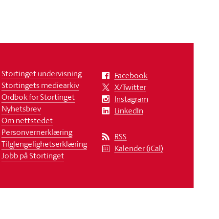
Stortinget undervisning
Facebook
Stortingets mediearkiv
X/Twitter
Ordbok for Stortinget
Instagram
Nyhetsbrev
LinkedIn
Om nettstedet
Personvernerklæring
RSS
Tilgjengelighetserklæring
Kalender (iCal)
Jobb på Stortinget