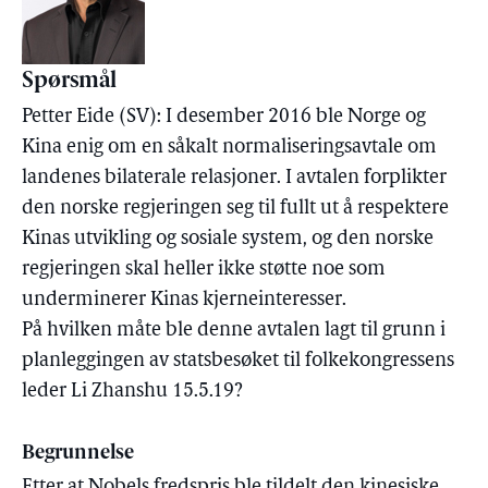
Spørsmål
Petter Eide (SV): I desember 2016 ble Norge og
Kina enig om en såkalt normaliseringsavtale om
landenes bilaterale relasjoner. I avtalen forplikter
den norske regjeringen seg til fullt ut å respektere
Kinas utvikling og sosiale system, og den norske
regjeringen skal heller ikke støtte noe som
underminerer Kinas kjerneinteresser.
På hvilken måte ble denne avtalen lagt til grunn i
planleggingen av statsbesøket til folkekongressens
leder Li Zhanshu 15.5.19?
Begrunnelse
Etter at Nobels fredspris ble tildelt den kinesiske