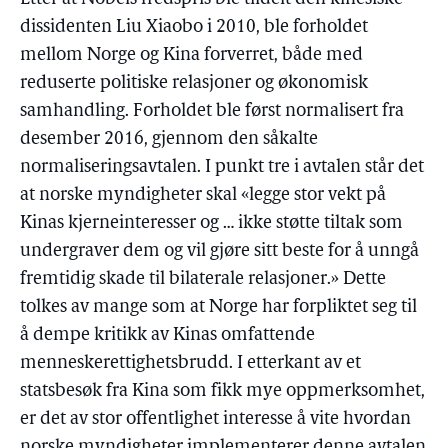
dissidenten Liu Xiaobo i 2010, ble forholdet
mellom Norge og Kina forverret, både med
reduserte politiske relasjoner og økonomisk
samhandling. Forholdet ble først normalisert fra
desember 2016, gjennom den såkalte
normaliseringsavtalen. I punkt tre i avtalen står det
at norske myndigheter skal «legge stor vekt på
Kinas kjerneinteresser og … ikke støtte tiltak som
undergraver dem og vil gjøre sitt beste for å unngå
fremtidig skade til bilaterale relasjoner.» Dette
tolkes av mange som at Norge har forpliktet seg til
å dempe kritikk av Kinas omfattende
menneskerettighetsbrudd. I etterkant av et
statsbesøk fra Kina som fikk mye oppmerksomhet,
er det av stor offentlighet interesse å vite hvordan
norske myndigheter implementerer denne avtalen