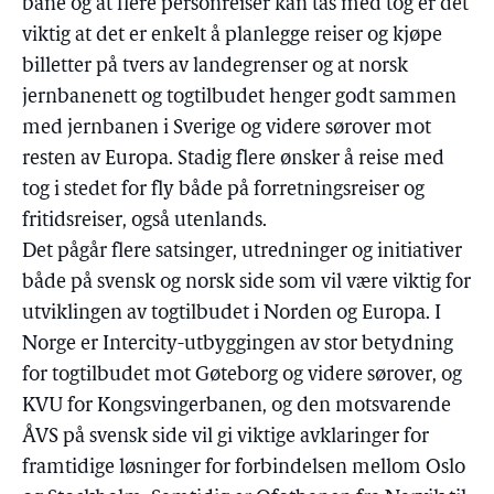
bane og at flere personreiser kan tas med tog er det
viktig at det er enkelt å planlegge reiser og kjøpe
billetter på tvers av landegrenser og at norsk
jernbanenett og togtilbudet henger godt sammen
med jernbanen i Sverige og videre sørover mot
resten av Europa. Stadig flere ønsker å reise med
tog i stedet for fly både på forretningsreiser og
fritidsreiser, også utenlands.
Det pågår flere satsinger, utredninger og initiativer
både på svensk og norsk side som vil være viktig for
utviklingen av togtilbudet i Norden og Europa. I
Norge er Intercity-utbyggingen av stor betydning
for togtilbudet mot Gøteborg og videre sørover, og
KVU for Kongsvingerbanen, og den motsvarende
ÅVS på svensk side vil gi viktige avklaringer for
framtidige løsninger for forbindelsen mellom Oslo