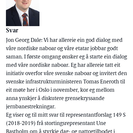
Svar
Jon Georg Dale: Vi har allereie ein god dialog med
våre nordiske naboar og våre etatar jobbar godt
saman. I første omgang ønsker eg å starte ein dialog
med våre nordiske naboar. Eg har allereie tatt eit
initiativ overfor våre svenske naboar og invitert den
svenske infrastrukturministeren Tomas Eneroth til
eit møte her i Oslo i november, kor eg mellom
anna ynskjer å diskutere grensekryssande
jernbanestrekningar.
Eg viser og til mitt svar til representantforslag 149 S
(2018-2019) frå stortingsrepresentant Une
Bastholm om å styrkje dag- og nattogtilbodet i