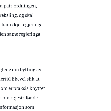
au pair-ordningen,
tveksling, og skal
 har ikkje regjeringa
 den same regjeringa
eglene om bytting av
ertid likevel slik at
som er praksis knyttet
e som «gjest» før de
t informasjon som