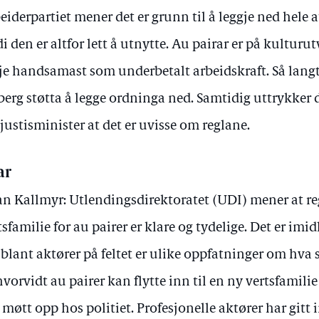
eiderpartiet mener det er grunn til å leggje ned hele 
di den er altfor lett å utnytte. Au pairar er på kulturu
je handsamast som underbetalt arbeidskraft. Så langt
berg støtta å legge ordninga ned. Samtidig uttrykker
 justisminister at det er uvisse om reglane.
ar
an Kallmyr: Utlendingsdirektoratet (UDI) mener at r
tsfamilie for au pairer er klare og tydelige. Det er imidl
 blant aktører på feltet er ulike oppfatninger om hva 
 hvorvidt au pairer kan flytte inn til en ny vertsfamili
 møtt opp hos politiet. Profesjonelle aktører har git