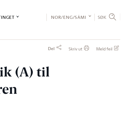
TINGET
NOR/ENG/SÁMI
SØK
Del
Skriv ut
Meld feil
k (A) til
ren