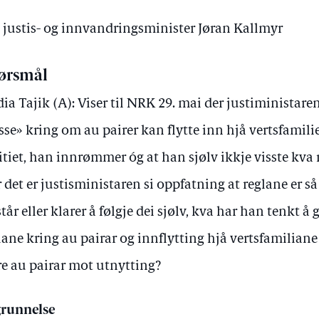
v justis- og innvandringsminister Jøran Kallmyr
ørsmål
ia Tajik (A): Viser til NRK 29. mai der justiministaren 
sse» kring om au pairer kan flytte inn hjå vertsfamilie
itiet, han innrømmer óg at han sjølv ikkje visste kva 
 det er justisministaren si oppfatning at reglane er så
står eller klarer å følgje dei sjølv, kva har han tenkt å g
lane kring au pairar og innflytting hjå vertsfamilian
re au pairar mot utnytting?
runnelse