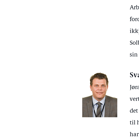
Arb
for
ikk
Sol
sin
Sv
Jør
ver
det
til
har