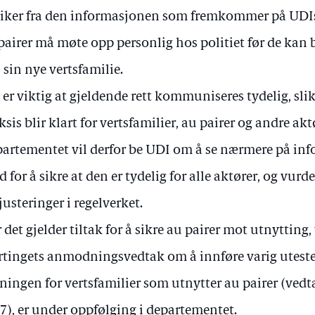
iker fra den informasjonen som fremkommer på UDI
pairer må møte opp personlig hos politiet før de kan
 sin nye vertsfamilie.
 er viktig at gjeldende rett kommuniseres tydelig, sli
ksis blir klart for vertsfamilier, au pairer og andre aktø
artementet vil derfor be UDI om å se nærmere på in
d for å sikre at den er tydelig for alle aktører, og vur
 justeringer i regelverket.
 det gjelder tiltak for å sikre au pairer mot utnytting, v
rtingets anmodningsvedtak om å innføre varig utesten
ningen for vertsfamilier som utnytter au pairer (vedta
7), er under oppfølging i departementet.