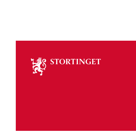
Om
stortinget