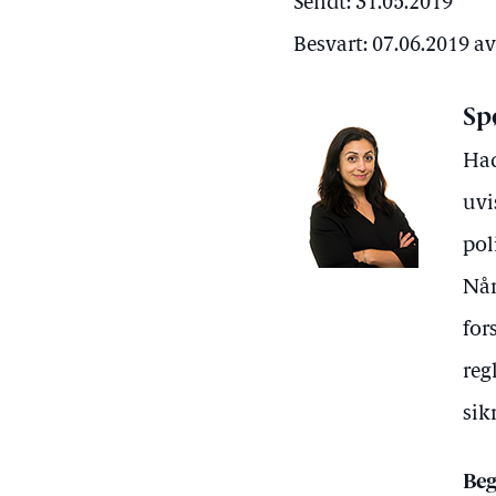
Sendt: 31.05.2019
Besvart: 07.06.2019 a
Sp
Had
uvi
pol
Når
for
reg
sik
Beg