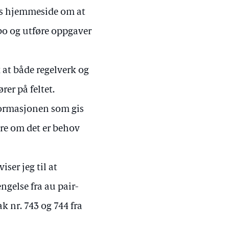
s hjemmeside om at
 bo og utføre oppgaver
k at både regelverk og
rer på feltet.
formasjonen som gis
dere om det er behov
iser jeg til at
gelse fra au pair-
k nr. 743 og 744 fra