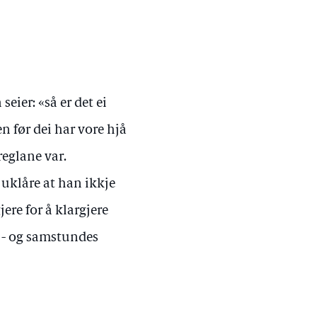
seier: «så er det ei
n før dei har vore hjå
reglane var.
 uklåre at han ikkje
jere for å klargjere
e - og samstundes