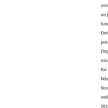
avv
au 
hos
Det
pra
Dep
uta
for
Når
Sto
ord
201