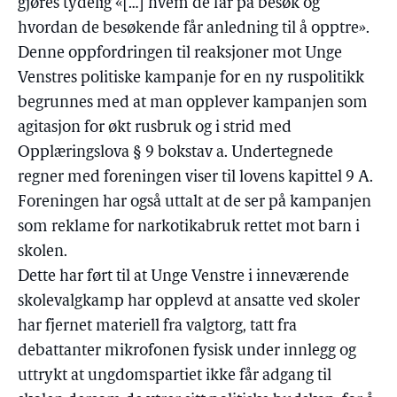
gjøres tydelig «[…] hvem de får på besøk og
hvordan de besøkende får anledning til å opptre».
Denne oppfordringen til reaksjoner mot Unge
Venstres politiske kampanje for en ny ruspolitikk
begrunnes med at man opplever kampanjen som
agitasjon for økt rusbruk og i strid med
Opplæringslova § 9 bokstav a. Undertegnede
regner med foreningen viser til lovens kapittel 9 A.
Foreningen har også uttalt at de ser på kampanjen
som reklame for narkotikabruk rettet mot barn i
skolen.
Dette har ført til at Unge Venstre i inneværende
skolevalgkamp har opplevd at ansatte ved skoler
har fjernet materiell fra valgtorg, tatt fra
debattanter mikrofonen fysisk under innlegg og
uttrykt at ungdomspartiet ikke får adgang til