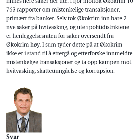
finnes flere saker der ute. I fjor mottok Økokrim 10
763 rapporter om mistenkelige transaksjoner,
primært fra banker. Selv tok Økokrim inn bare 2
nye saker på hvitvasking, og ute i politidistriktene
er henleggelsesraten for saker oversendt fra
Økokrim høy. I sum tyder dette på at Økokrim
ikke er i stand til å ettergå og etterforske innmeldte
mistenkelige transaksjoner og ta opp kampen mot
hvitvasking, skatteunngåelse og korrupsjon.
Svar