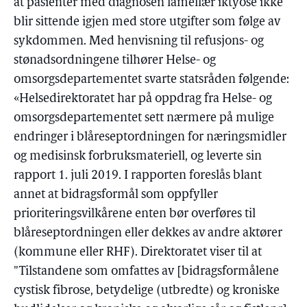
at pasienter med diagnosen lamellær iktyose ikke
blir sittende igjen med store utgifter som følge av
sykdommen. Med henvisning til refusjons- og
stønadsordningene tilhører Helse- og
omsorgsdepartementet svarte statsråden følgende:
«Helsedirektoratet har på oppdrag fra Helse- og
omsorgsdepartementet sett nærmere på mulige
endringer i blåreseptordningen for næringsmidler
og medisinsk forbruksmateriell, og leverte sin
rapport 1. juli 2019. I rapporten foreslås blant
annet at bidragsformål som oppfyller
prioriteringsvilkårene enten bør overføres til
blåreseptordningen eller dekkes av andre aktører
(kommune eller RHF). Direktoratet viser til at
"Tilstandene som omfattes av [bidragsformålene
cystisk fibrose, betydelige (utbredte) og kroniske