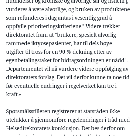
hudlidelser og kroniske og alvorlige sår og fistlenr],
vurderes å være alvorlige, og bruken av produktene
som refunderes i dag antas i vesentlig grad å
oppfylle prioriteringskriteriene." Videre trekker
direktoratet fram at "brukere, spesielt alvorlig
rammede iktyosepasienter, har til dels høye
utgifter til tross for en 90 % dekning etter av
egenbetalingstaket for bidragsordningen er nådd".
Departementet vil nå vurdere videre oppfølging av
direktoratets forslag. Det vil derfor kunne ta noe tid
før eventuelle endringer i regelverket kan tre i
kraft.»
Spørsmålsstilleren registrerer at statsråden ikke
utelukker å gjennomføre regelendringer i tråd med
Helsedirektoratets konklusjon. Det bes derfor om