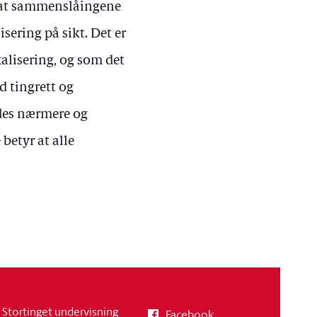
å at sammenslåingene
isering på sikt. Det er
lisering, og som det
 tingrett og
edes nærmere og
betyr at alle
Stortinget undervisning
Facebook