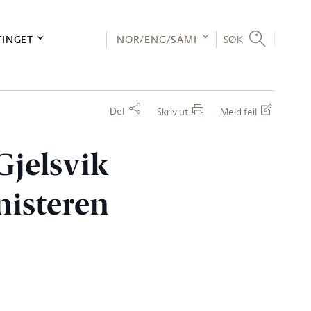
TINGET
NOR/ENG/SÁMI
SØK
Del
Skriv ut
Meld feil
Gjelsvik
nisteren