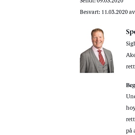
Sendt: 09.03.2020
Besvart: 11.03.2020 
Sp
Sig
Ake
ret
Beg
Und
hoy
ret
på 