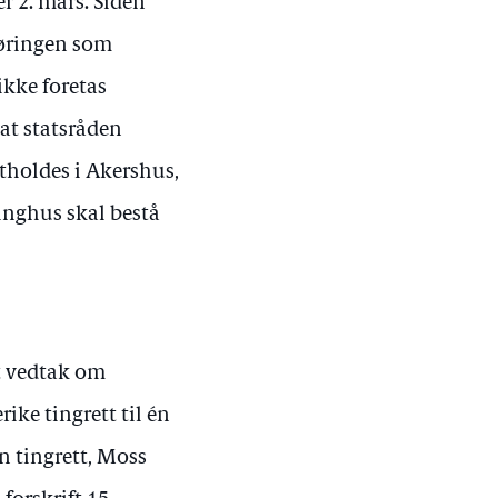
r 2. mars. Siden
høringen som
ikke foretas
 at statsråden
tholdes i Akershus,
inghus skal bestå
et vedtak om
ke tingrett til én
n tingrett, Moss