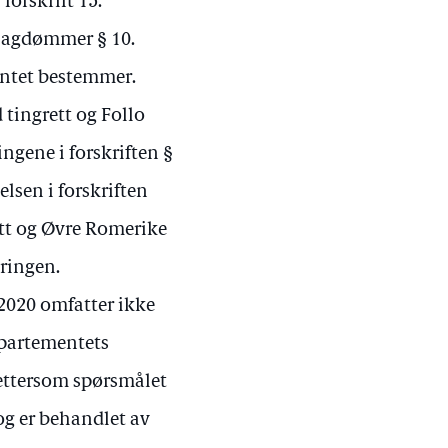
 forskrift 15.
lagdømmer § 10.
mentet bestemmer.
 tingrett og Follo
ingene i forskriften §
lsen i forskriften
tt og Øvre Romerike
dringen.
2020 omfatter ikke
partementets
 ettersom spørsmålet
og er behandlet av