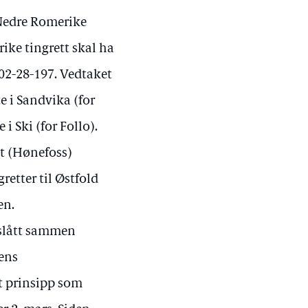
g Nedre Romerike
rike tingrett skal ha
0-02-28-197. Vedtaket
te i Sandvika (for
i Ski (for Follo).
tt (Hønefoss)
retter til Østfold
en.
 slått sammen
gens
et prinsipp som