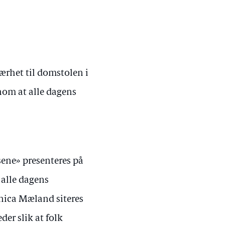
nærhet til domstolen i
nom at alle dagens
sene» presenteres på
 alle dagens
onica Mæland siteres
der slik at folk