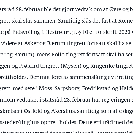
tatsråd 28. februar ble det gjort vedtak om at Øvre o
grett skal slås sammen. Samtidig slås det fast at Rome
te på Eidsvoll og Lillestrøm», jf. § 10 e i forskrift-202
r videre at Asker og Bærum tingrett fortsatt skal ha se
er og Bærum), mens Follo tingrett fortsatt skal ha sete 
gen og Frøland tingrett (Mysen) og Ringerike tingre
rettholdes. Derimot foretas sammenslåing av fire ting
grett, med sete i Moss, Sarpsborg, Fredrikstad og Hald
nnom vedtaket i statsråd 28. februar har regjeringen
tskretser i Østfold og Akershus, samtidig som alle da
tssteder/tinghus opprettholdes. Dette er i tråd med d