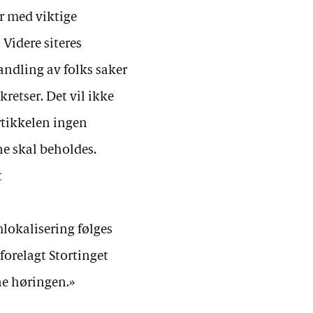
ar med viktige
Videre siteres
handling av folks saker
kretser. Det vil ikke
rtikkelen ingen
e skal beholdes.
t
mlokalisering følges
forelagt Stortinget
ne høringen.»