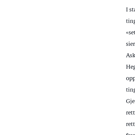
I s
tin
«se
sie
Ask
Heg
opp
tin
Gje
ret
ret