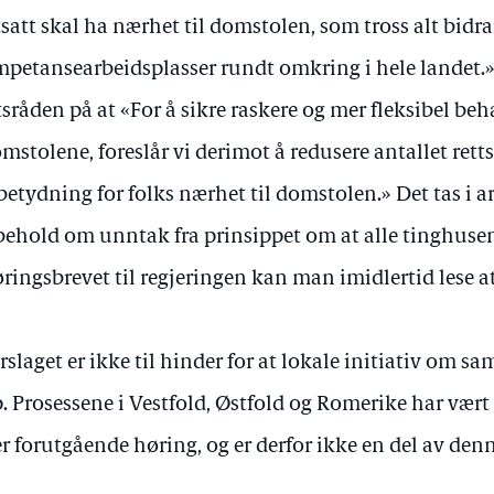
tsatt skal ha nærhet til domstolen, som tross alt bidr
petansearbeidsplasser rundt omkring i hele landet.» 
tsråden på at «For å sikre raskere og mer fleksibel be
omstolene, foreslår vi derimot å redusere antallet retts
betydning for folks nærhet til domstolen.» Det tas i a
behold om unntak fra prinsippet om at alle tinghusen
øringsbrevet til regjeringen kan man imidlertid lese a
rslaget er ikke til hinder for at lokale initiativ om sa
. Prosessene i Vestfold, Østfold og Romerike har vært 
er forutgående høring, og er derfor ikke en del av den