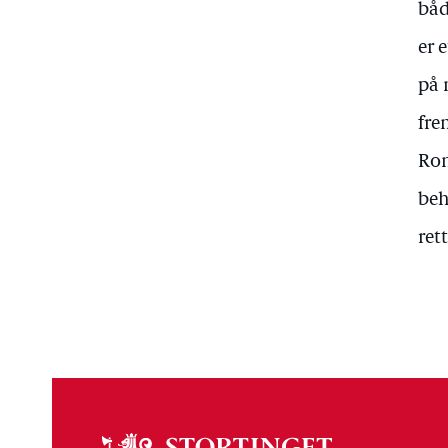
båd
er 
på 
fre
Rom
beh
ret
Om