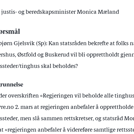
av justis- og beredskapsminister Monica Mæland
ørsmål
bjørn Gjelsvik (Sp): Kan statsråden bekrefte at folks 
rshus, Østfold og Buskerud vil bli opprettholdt gjen
tssteder/tinghus skal beholdes?
runnelse
er overskriften «Regjeringen vil beholde alle tinghu
re.no 2. mars at regjeringen anbefaler å opprettholde
tssteder, men slå sammen rettskretser, og statsråd M
at «regjeringen anbefaler å videreføre samtlige rettsste