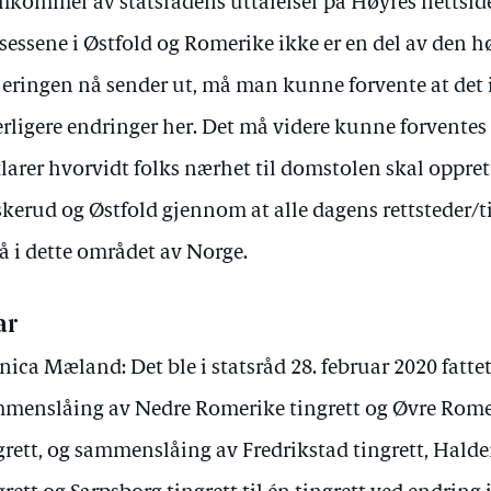
mkommer av statsrådens uttalelser på Høyres nettside
sessene i Østfold og Romerike ikke er en del av den 
jeringen nå sender ut, må man kunne forvente at det 
erligere endringer her. Det må videre kunne forventes
larer hvorvidt folks nærhet til domstolen skal oppret
kerud og Østfold gjennom at alle dagens rettsteder/t
å i dette området av Norge.
ar
ica Mæland: Det ble i statsråd 28. februar 2020 fatt
menslåing av Nedre Romerike tingrett og Øvre Romeri
grett, og sammenslåing av Fredrikstad tingrett, Halde