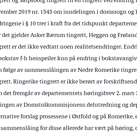
grett og Sarpsborg tingrett til én tingrett ved endring i
ember 2019 nr. 1545 om inndelingen i domssogn og 
ringene i § 10 trer i kraft fra det tidspunkt departe
 det gjelder Asker Bærum tingrett, Heggen og Frøland
grett er det ikke vedtatt noen realitetsendringer. Endr
bokstav f-h henspeiler kun på endring i bokstavangive
 følge av sammenslåingen av Nedre Romerike tingre
grett. Ringerike tingrett er ikke berørt av forskriftsen
 det fremgår av departementets høringsbrev 2. mars 
ingen av Domstolkommisjonens delutredning og de
ernative forslag prosessene i Østfold og på Romerike,
sammenslåing for disse allerede har vært på høring, 