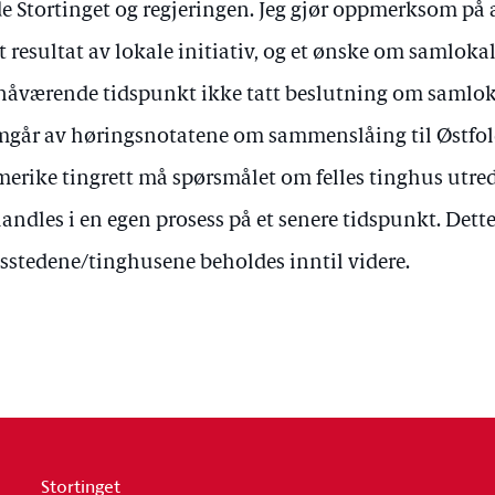
e Stortinget og regjeringen. Jeg gjør oppmerksom p
et resultat av lokale initiativ, og et ønske om samlokal
nåværende tidspunkt ikke tatt beslutning om samloka
mgår av høringsnotatene om sammenslåing til Østfold
erike tingrett må spørsmålet om felles tinghus utr
andles i en egen prosess på et senere tidspunkt. Dette 
tsstedene/tinghusene beholdes inntil videre.
Stortinget