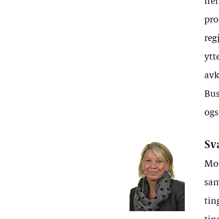
fre
pro
reg
ytt
avk
Bus
ogs
Sv
Mon
sam
tin