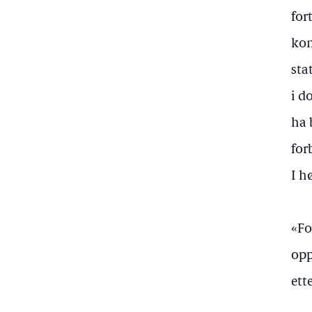
for
kom
sta
i d
ha 
for
I h
«Fo
opp
ett