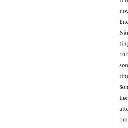
tin
nov
End
Når
tin
10 
som
tin
Som
hør
alt
om 