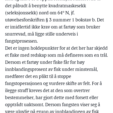
det påbudt å benytte kvadratmaskesekk
(seleksjonssekk) nord om 64° N, jf.
utøvelsesforskriften § 3 nummer 1 bokstav b. Det
er imidlertid ikke krav om at fartøy som bruker
snurrevad, må ligge stille underveis i
fangstprosessen.
Det er ingen holdepunkter for at det her har skjedd
et fiske med redskap som må defineres som en trål.
Dersom et fartøy under fiske får for høy
innblandingsprosent av fisk under minstemål,
medfører det en plikt til å stoppe
fangstoperasjonen og vurdere skifte av felt. For å
ilegge straff kreves det at den som overtrer
bestemmelser, har gjort dette med forsett eller
opptrådt uaktsomt. Dersom fangsten viser seg å
være ulovlig på grunn av innblandingen av fisk