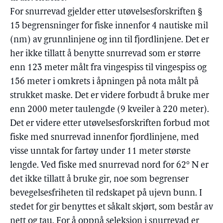
For snurrevad gjelder etter utøvelsesforskriften §
15 begrensninger for fiske innenfor 4 nautiske mil
(nm) av grunnlinjene og inn til fjordlinjene. Det er
her ikke tillatt å benytte snurrevad som er større
enn 123 meter målt fra vingespiss til vingespiss og
156 meter i omkrets i åpningen på nota målt på
strukket maske. Det er videre forbudt å bruke mer
enn 2000 meter taulengde (9 kveiler à 220 meter).
Det er videre etter utøvelsesforskriften forbud mot
fiske med snurrevad innenfor fjordlinjene, med
visse unntak for fartøy under 11 meter største
lengde. Ved fiske med snurrevad nord for 62° N er
det ikke tillatt å bruke gir, noe som begrenser
bevegelsesfriheten til redskapet på ujevn bunn. I
stedet for gir benyttes et såkalt skjørt, som består av
nett og tau. For å oppnå seleksjon i snurrevad er