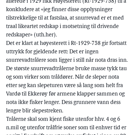
allerede i 1929 fikk Høyesterett (Rt-1929-758) til å
konkludere at «jeg finner disse opplysninger
tilstrekkelige til at fastslaa, at snurrevad er et med
traal likeartet redskap i motsetning til drivende
redskaper» (uth.her).
Det er klart at høyesterett i Rt-1929-758 gir fortsatt
uttrykk for gjeldende rett: Det er ingen
snurrevadtrålere som ligger i still når nota dras inn.
De største snurrevadtrålerne bruke masse tykk tau
og som virker som tråldører. Når de sleper nota
etter seg kan slepeturen være så lang som helt fra
Vardø til Ekkerøy før armene klapper sammen og
nota ikke fisker lenger. Dess grunnere vann dess
lengre blir slepestreken.
Trålerne skal som kjent fiske utenfor hhv. 4 og 6
n.mil og utenfor trålfrie soner som til enhver tid er