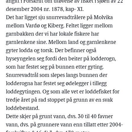
angitt i Forskrift om utøvelse av fisket i sjøen av 22
desember 2004 nr. 1878, kap- XI.
Det har ligget sju snurrevadtrålere på Molvika
mellom Vardø og Kiberg. Feltet ligger mellom
garnbakken der vi har lokale fiskere har
garnlenkene sine. Mellom land og garnlenkene
gyter lodda og torsk. Der befinner også
hyseyngelen seg fordi den beiter på lodderogn,
som har festet seg på bunnen etter gyting.
Snurrevadtrål som slepes langs bunnen der
lodderogna har festet seg ødelegger i tillegg
loddegytingen. Og som alle vet er loddefisket for
tredje året på rad stoppet på grunn av en svak
loddebestand.
Dette skjer på grunt vann, dvs. 30 til 40 favner
vann, dvs. på grunnere vann enn tillatt etter 2004-