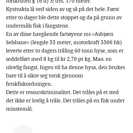
forskriften § 16 d) 3; dvs. 170 meter.
Kystvakta lå ved siden av og så på det hele. Først
etter to dager ble dette stoppet og da på grunn av
undermåls fisk i fangstene.
En av disse havgående fartøyene ms «Asbjørn
Selsbane» (lengde 55 meter, motorkraft 3500 hk)
leverte etter to dagers tråling 60 tonn hyse, som er
seddelført med 8 hg til kr 2,70 pr kg. Mao. en
ulovlig fangst. Ingen vil ha denne hysa, den brukes
bare til å sikre seg torsk gjennom
ferskfiskordningen.
Dette er ressurskriminalitet. Det tråles på et sted
det ikke er lovlig å tråle. Det tråles på en fisk under
minstemål.