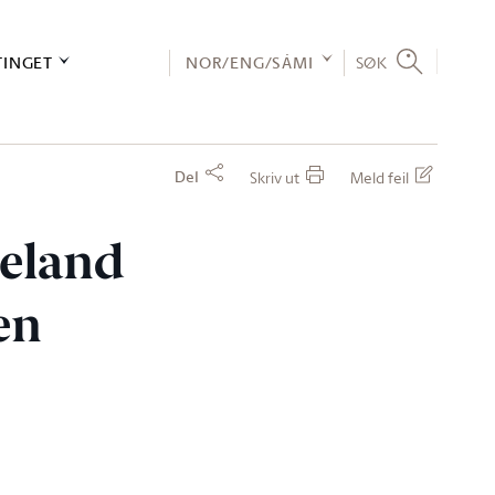
TINGET
NOR/ENG/SÁMI
SØK
Del
Skriv ut
Meld feil
leland
ren