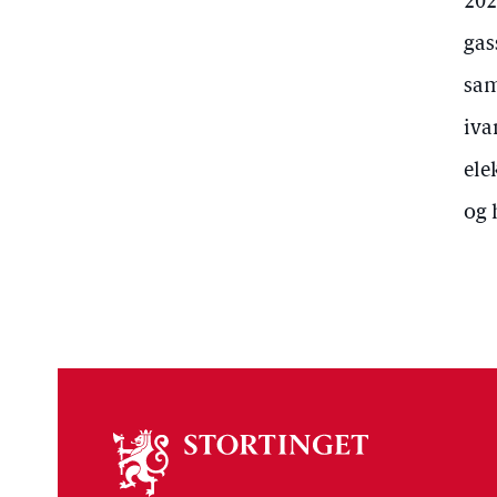
202
gas
sam
iva
ele
og 
Om
stortinget