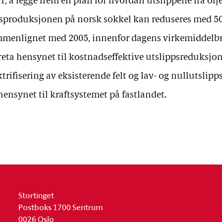
1, å legge frem en plan for hvordan utslippene fra olj
sproduksjonen på norsk sokkel kan reduseres med 50 
menlignet med 2005, innenfor dagens virkemiddelbr
reta hensynet til kostnadseffektive utslippsreduksjon
ktrifisering av eksisterende felt og lav- og nullutslipp
hensynet til kraftsystemet på fastlandet.
Stortinget
Postboks 1700 Sentrum
0026 Oslo