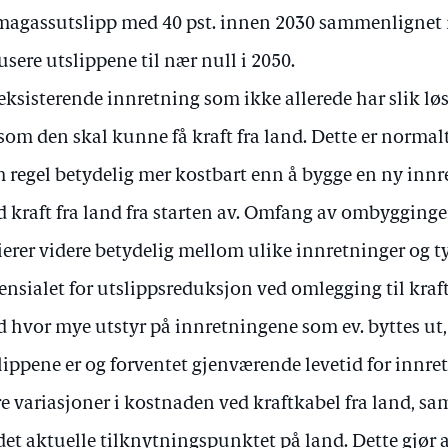
magassutslipp med 40 pst. innen 2030 sammenlignet 
usere utslippene til nær null i 2050.
eksisterende innretning som ikke allerede har slik l
som den skal kunne få kraft fra land. Dette er normalt
 regel betydelig mer kostbart enn å bygge en ny innre
 kraft fra land fra starten av. Omfang av ombygginge
ierer videre betydelig mellom ulike innretninger og t
ensialet for utslippsreduksjon ved omlegging til kraft 
 hvor mye utstyr på innretningene som ev. byttes ut, 
lippene er og forventet gjenværende levetid for innre
e variasjoner i kostnaden ved kraftkabel fra land, sa
det aktuelle tilknytningspunktet på land. Dette gjør 