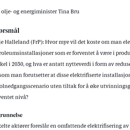
v olje- og energiminister Tina Bru
ørsmål
je Halleland (FrP): Hvor mye vil det koste om man elek
roleumsinstallasjoner som er forventet å være i prod
kel i 2030, og hva er antatt nytteverdi i form av redu
som man forutsetter at disse elektrifiserte installasjo
solnedgangsscenario uten tiltak for å øke utvinning
ventet nivå?
runnelse
elte aktører foreslår en omfattende elektrifisering av