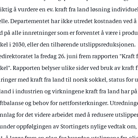
viktig å vurdere en ev. kraft fra land løsning individuel
felle. Departementet har ikke utredet kostnaden ved å l
d på alle innretninger som er forventet å være i prod
kel i 2030, eller den tilhørende utslippsreduksjonen.
edirektoratet la fredag 26. juni frem rapporten "Kraft f
kel". Rapporten belyser ulike sider ved bruk av kraft 
aringer med kraft fra land til norsk sokkel, status for 
 land i industrien og virkningene kraft fra land har på
ftbalanse og behov for nettforsterkninger. Utredningen
nnlag for det videre arbeidet med å redusere utslippe
under oppfølgingen av Stortingets nylige vedtak om