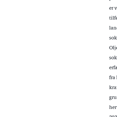
er 
til
lan
sok
Olj
sok
erf
fra
kra
gru
her