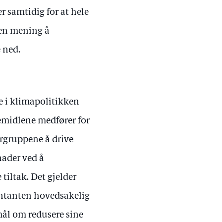
 samtidig for at hele
ten mening å
 ned.
e i klimapolitikken
emidlene medfører for
ergruppene å drive
nader ved å
 tiltak. Det gjelder
entanten hovedsakelig
 mål om redusere sine