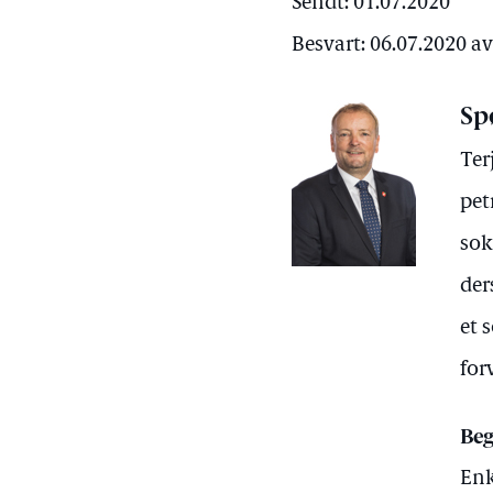
Sendt: 01.07.2020
Besvart: 06.07.2020 a
Sp
Ter
pet
sok
der
et 
for
Beg
Enk