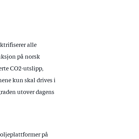
trifiserer alle
uksjon på norsk
serte CO2-utslipp,
nene kun skal drives i
sgraden utover dagens
 oljeplattformer på