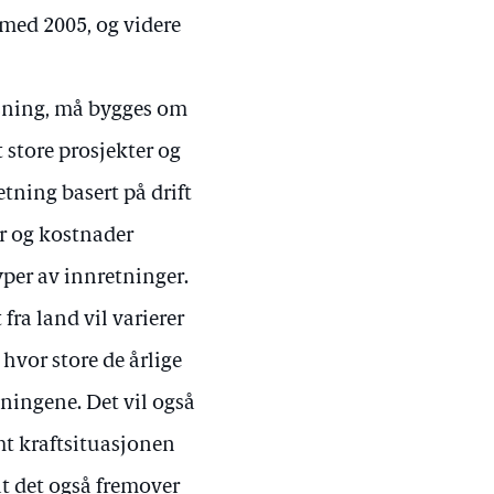
med 2005, og videre
øsning, må bygges om
 store prosjekter og
tning basert på drift
r og kostnader
yper av innretninger.
fra land vil varierer
hvor store de årlige
tningene. Det vil også
mt kraftsituasjonen
at det også fremover