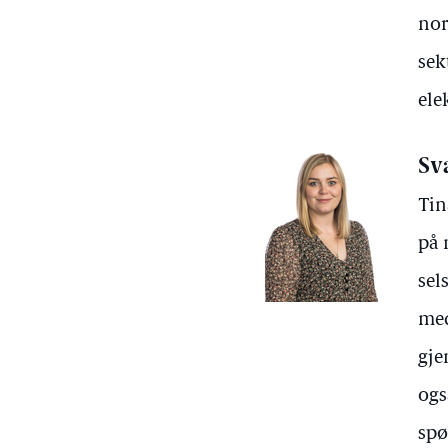
nor
sek
ele
Sv
Tin
på 
sel
med
gje
ogs
spø