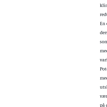
kli
red
En 
der
som
med
var
Pot
med
uts
vær
på 