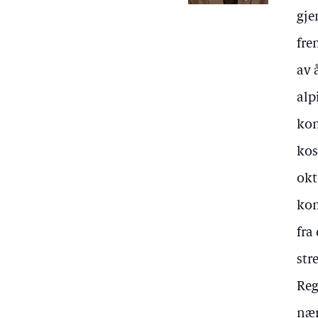
gje
fre
av 
alp
kom
kos
okt
kom
fra
str
Reg
nær