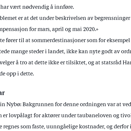
 har vært nødvendig å innføre.
blemet er at det under beskrivelsen av begrensninger
pensasjon for mars, april og mai 2020.»
te fører til at sommerdestinasjoner som for eksempel 
stede mange steder i landet, ikke kan nyte godt av or
 velger å tro at dette ikke er tilsiktet, og at statsråd Ha
de opp i dette.
ar
lin Nybø: Bakgrunnen for denne ordningen var at ve
 er lovpålagt for aktører under taubaneloven og tivol
e regnes som faste, uunngåelige kostnader, og derfor