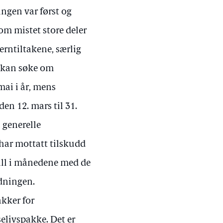
gen var først og
om mistet store deler
erntiltakene, særlig
r kan søke om
mai i år, mens
en 12. mars til 31.
 generelle
har mottatt tilskudd
fall i månedene med de
rdningen.
akker for
iselivspakke. Det er