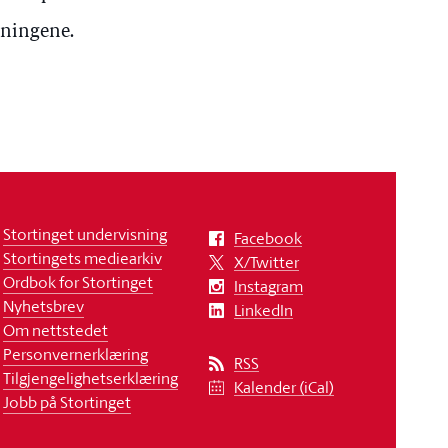
dningene.
Stortinget undervisning
Facebook
Stortingets mediearkiv
X/Twitter
Ordbok for Stortinget
Instagram
Nyhetsbrev
LinkedIn
Om nettstedet
Personvernerklæring
RSS
Tilgjengelighetserklæring
Kalender (iCal)
Jobb på Stortinget