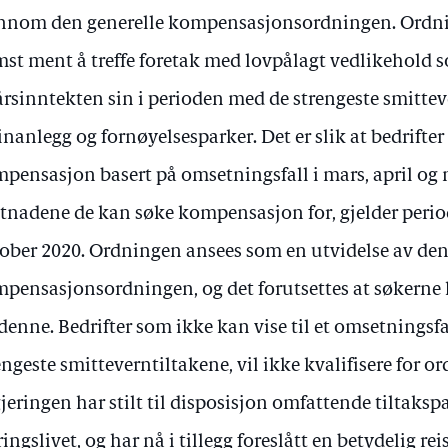
nnom den generelle kompensasjonsordningen. Ordnin
mst ment å treffe foretak med lovpålagt vedlikehold s
årsinntekten sin i perioden med de strengeste smittev
inanlegg og fornøyelsesparker. Det er slik at bedrifte
pensasjon basert på omsetningsfall i mars, april og 
tnadene de kan søke kompensasjon for, gjelder period
ober 2020. Ordningen ansees som en utvidelse av den
pensasjonsordningen, og det forutsettes at søkerne 
 denne. Bedrifter som ikke kan vise til et omsetnings
engeste smitteverntiltakene, vil ikke kvalifisere for o
jeringen har stilt til disposisjon omfattende tiltaksp
ingslivet, og har nå i tillegg foreslått en betydelig re