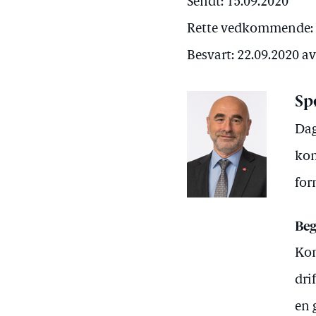
Sendt: 15.09.2020
Rette vedkommende:
Besvart: 22.09.2020 a
Sp
Dag
kom
for
Beg
Kom
dri
en 