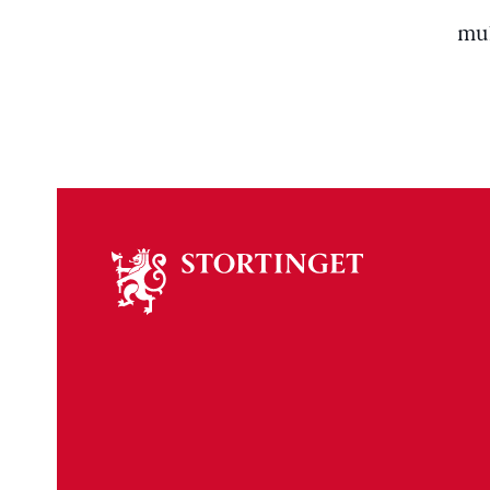
mul
Om
stortinget