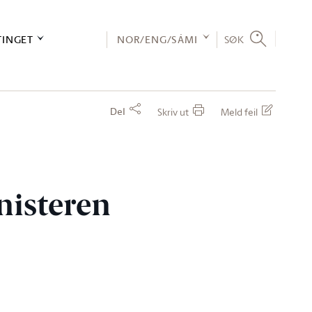
TINGET
NOR/ENG/SÁMI
SØK
Del
Skriv ut
Meld feil
nisteren