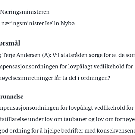
 Næringsministeren
v næringsminister Iselin Nybø
ørsmål
 Terje Andersen (A): Vil statsråden sørge for at de som
pensasjonsordningen for lovpålagt vedlikehold for
nøyelsesinnretninger får ta del i ordningen?
runnelse
pensasjonsordningen for lovpålagt vedlikehold for
ftstillatelse under lov om taubaner og lov om fornøye
god ordning for å hjelpe bedrifter med konsekvensen