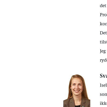
det
Pro
kom
Det
til
Jeg
ryd
Sv
Ise
som
ikk