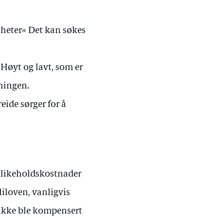
 heter» Det kan søkes
Høyt og lavt, som er
dningen.
reide sørger for å
dlikeholdskostnader
iloven, vanligvis
 ikke ble kompensert