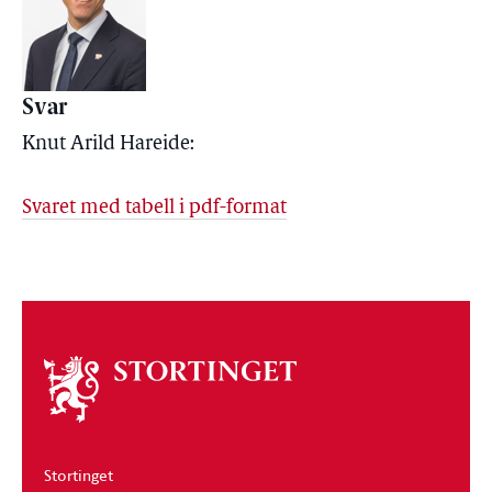
Svar
Knut Arild Hareide:
Svaret med tabell i pdf-format
Om
stortinget
Stortinget