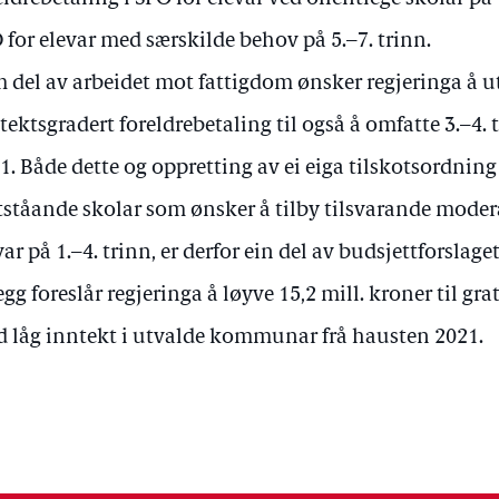
 for elevar med særskilde behov på 5.–7. trinn.
 del av arbeidet mot fattigdom ønsker regjeringa å 
tektsgradert foreldrebetaling til også å omfatte 3.–4. 
1. Både dette og oppretting av ei eiga tilskotsordning
ttståande skolar som ønsker å tilby tilsvarande mode
var på 1.–4. trinn, er derfor ein del av budsjettforslaget 
legg foreslår regjeringa å løyve 15,2 mill. kroner til gra
 låg inntekt i utvalde kommunar frå hausten 2021.