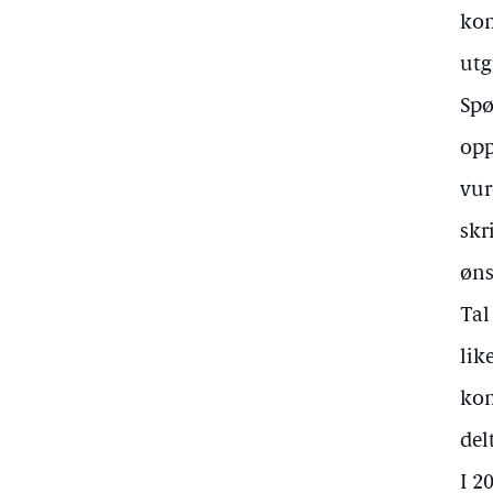
kom
utg
Spø
opp
vur
skr
øns
Tal
lik
kom
del
I 2