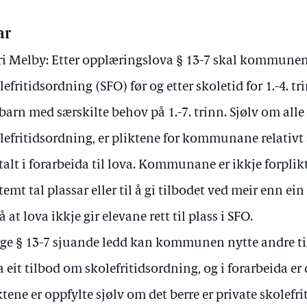
ar
i Melby: Etter opplæringslova § 13-7 skal kommunen
lefritidsordning (SFO) før og etter skoletid for 1.-4. t
 barn med særskilte behov på 1.-7. trinn. Sjølv om al
lefritidsordning, er pliktene for kommunane relativt 
alt i forarbeida til lova. Kommunane er ikkje forplikta
temt tal plassar eller til å gi tilbodet ved meir enn ei
å at lova ikkje gir elevane rett til plass i SFO.
lge § 13-7 sjuande ledd kan kommunen nytte andre til 
a eit tilbod om skolefritidsordning, og i forarbeida er
ktene er oppfylte sjølv om det berre er private skolefr