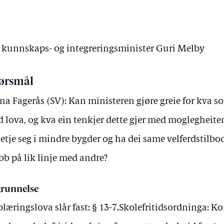
av kunnskaps- og integreringsminister Guri Melby
ørsmål
a Fagerås (SV): Kan ministeren gjøre greie for kva s
 lova, og kva ein tenkjer dette gjer med moglegheite
etje seg i mindre bygder og ha dei same velferdstilbo
obb på lik linje med andre?
runnelse
læringslova slår fast: § 13-7.Skolefritidsordninga: 