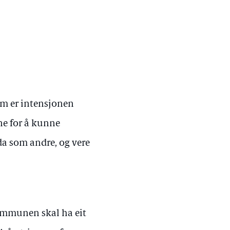
om er intensjonen
ne for å kunne
da som andre, og vere
Kommunen skal ha eit