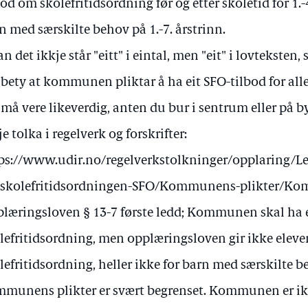
bod om skolefritidsordning før og etter skoletid for 1.-4
n med særskilte behov på 1.-7. årstrinn.
an det ikkje står "eitt" i eintal, men "eit" i lovteksten, 
bety at kommunen pliktar å ha eit SFO-tilbod for all
 må vere likeverdig, anten du bur i sentrum eller på b
je tolka i regelverk og forskrifter:
ps://www.udir.no/regelverkstolkninger/opplaring/Le
-skolefritidsordningen-SFO/Kommunens-plikter/Ko
læringsloven § 13-7 første ledd; Kommunen skal ha 
lefritidsordning, men opplæringsloven gir ikke elevene 
lefritidsordning, heller ikke for barn med særskilte 
munens plikter er svært begrenset. Kommunen er ikke