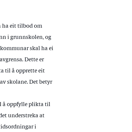
 ha eit tilbod om
rinn i grunnskolen, og
le kommunar skal ha ei
avgrensa. Dette er
 til å opprette eit
n av skolane. Det betyr
å oppfylle plikta til
 det understreka at
itidsordningar i