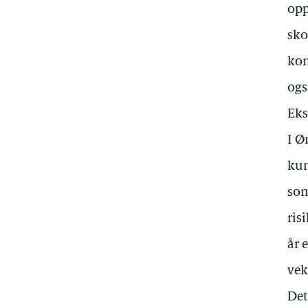
opp
sko
kom
ogs
Eks
I Ø
kun
som
ris
år 
vek
Det