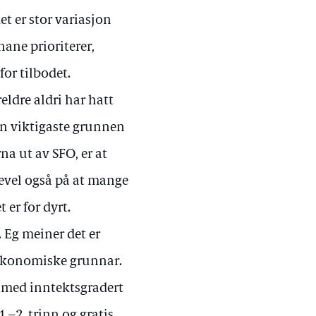
t er stor variasjon
ne prioriterer,
for tilbodet.
eldre aldri har hatt
Den viktigaste grunnen
na ut av SFO, er at
kevel også på at mange
t er for dyrt.
. Eg meiner det er
av økonomiske grunnar.
g med inntektsgradert
1.–2. trinn og gratis