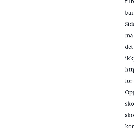
til
bar
Sid
må 
det
ikk
htt
for
Opp
sko
sko
kom