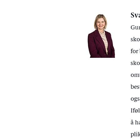
Sv
Gur
sko
for
sko
omt
bes
ogs
Ifø
å h
pli