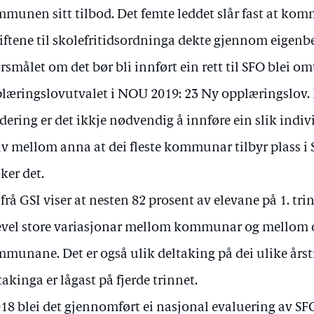
munen sitt tilbod. Det femte leddet slår fast at ko
iftene til skolefritidsordninga dekte gjennom eigenbet
rsmålet om det bør bli innført ein rett til SFO blei om
læringslovutvalet i NOU 2019: 23 Ny opplæringslov. E
dering er det ikkje nødvendig å innføre ein slik indivi
iv mellom anna at dei fleste kommunar tilbyr plass i 
ker det.
 frå GSI viser at nesten 82 prosent av elevane på 1. tri
evel store variasjonar mellom kommunar og mellom 
munane. Det er også ulik deltaking på dei ulike årstr
takinga er lågast på fjerde trinnet.
018 blei det gjennomført ei nasjonal evaluering av SFO