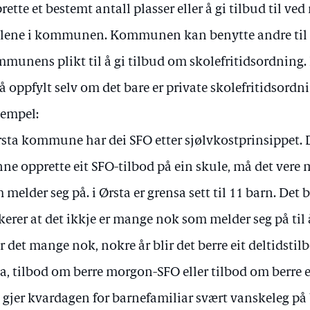
rette et bestemt antall plasser eller å gi tilbud til ve
lene i kommunen. Kommunen kan benytte andre til 
munens plikt til å gi tilbud om skolefritidsordning
å oppfylt selv om det bare er private skolefritidsor
empel:
rsta kommune har dei SFO etter sjølvkostprinsippet. D
ne opprette eit SFO-tilbod på ein skule, må det vere
 melder seg på. i Ørsta er grensa sett til 11 barn. Det b
ikerer at det ikkje er mange nok som melder seg på til 
er det mange nok, nokre år blir det berre eit deltidstilb
a, tilbod om berre morgon-SFO eller tilbod om berre 
 gjer kvardagen for barnefamiliar svært vanskeleg på