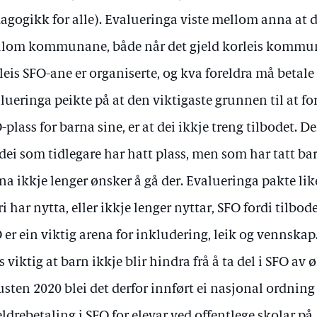
agogikk for alle). Evalueringa viste mellom anna at de
lom kommunane, både når det gjeld korleis kommuna
leis SFO-ane er organiserte, og kva foreldra må betale 
lueringa peikte på at den viktigaste grunnen til at for
-plass for barna sine, er at dei ikkje treng tilbodet. 
 dei som tidlegare har hatt plass, men som har tatt bar
na ikkje lenger ønsker å gå der. Evalueringa pakte li
ri har nytta, eller ikkje lenger nyttar, SFO fordi tilbode
 er ein viktig arena for inkludering, leik og vennskap
s viktig at barn ikkje blir hindra frå å ta del i SFO 
sten 2020 blei det derfor innført ei nasjonal ordnin
eldrebetaling i SFO for elevar ved offentlege skolar på 