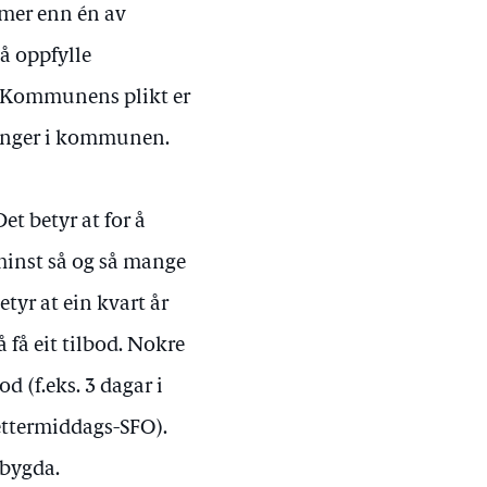
d mer enn én av
å oppfylle
. Kommunens plikt er
dninger i kommunen.
et betyr at for å
 minst så og så mange
etyr at ein kvart år
å få eit tilbod. Nokre
od (f.eks. 3 dagar i
ettermiddags-SFO).
 bygda.