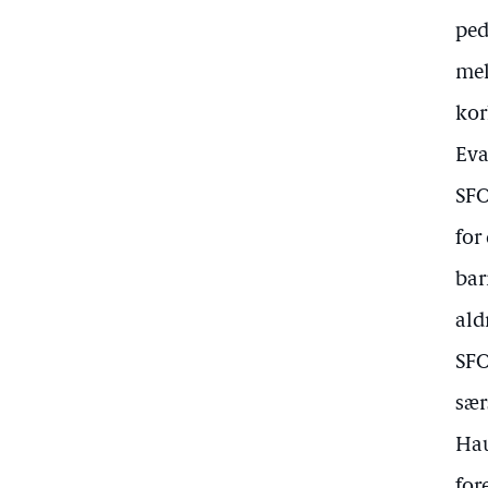
ped
mel
kor
Eva
SFO
for
bar
ald
SFO
sær
Hau
for