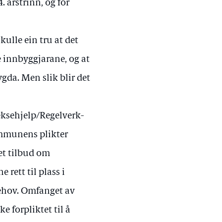
. årstrinn, og for
skulle ein tru at det
e innbyggjarane, og at
ygda. Men slik blir det
ksehjelp/Regelverk-
mmunens plikter
et tilbud om
rett til plass i
behov. Omfanget av
 forpliktet til å