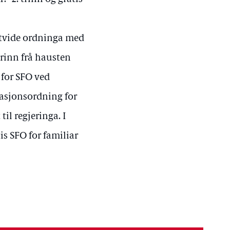
utvide ordninga med
trinn frå hausten
 for SFO ved
rasjonsordning for
til regjeringa. I
tis SFO for familiar