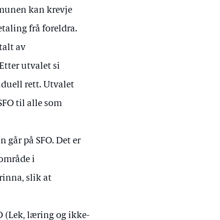
mmunen kan krevje
aling frå foreldra.
talt av
tter utvalet si
duell rett. Utvalet
SFO til alle som
nn går på SFO. Det er
område i
inna, slik at
 (Lek, læring og ikke-