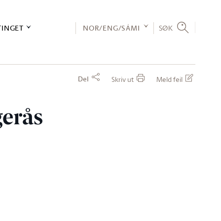
TINGET
NOR/ENG/SÁMI
SØK
Del
Skriv ut
Meld feil
gerås