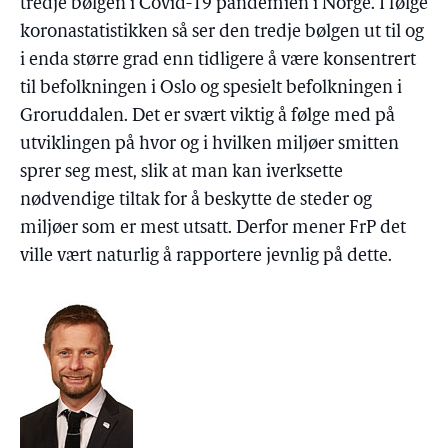
tredje bølgen i Covid-19 pandemien i Norge. I følge
koronastatistikken så ser den tredje bølgen ut til og
i enda større grad enn tidligere å være konsentrert
til befolkningen i Oslo og spesielt befolkningen i
Groruddalen. Det er svært viktig å følge med på
utviklingen på hvor og i hvilken miljøer smitten
sprer seg mest, slik at man kan iverksette
nødvendige tiltak for å beskytte de steder og
miljøer som er mest utsatt. Derfor mener FrP det
ville vært naturlig å rapportere jevnlig på dette.