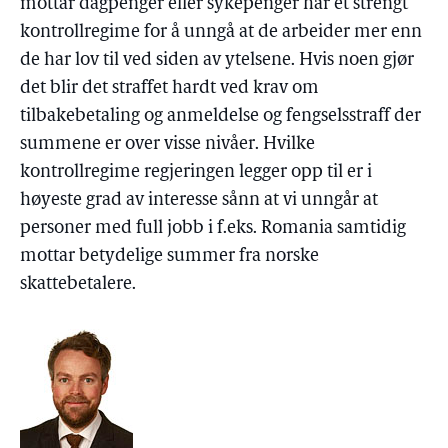
mottar dagpenger eller sykepenger har et strengt
kontrollregime for å unngå at de arbeider mer enn
de har lov til ved siden av ytelsene. Hvis noen gjør
det blir det straffet hardt ved krav om
tilbakebetaling og anmeldelse og fengselsstraff der
summene er over visse nivåer. Hvilke
kontrollregime regjeringen legger opp til er i
høyeste grad av interesse sånn at vi unngår at
personer med full jobb i f.eks. Romania samtidig
mottar betydelige summer fra norske
skattebetalere.